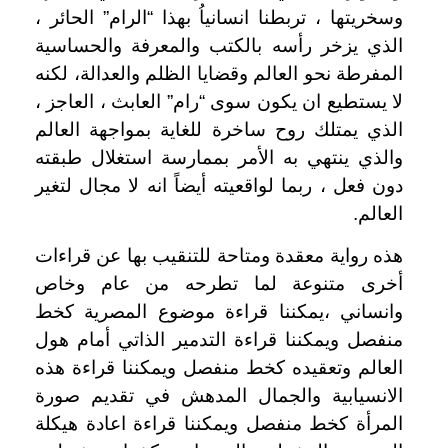
وسخريتها ، تربطنا انسانياُ بهذا “الرام” الحائر ،
الذي يزخر رأسه بالكتب والمعرفة والحساسية
المفرطة نحو العالم وقضايا الظلم والعدالة، لكنه
لا يستطيع ان يكون سوى “رام” العابث ، العاجز ،
الذي يمتلك روح ساخرة للغاية بمواجهة العالم
والذي ينتهي به الأمر بممارسة استغلال طبقته
دون فعل ، ربما لواقعيته أيضاً انه لا مجال لتغير
العالم.
هذه رواية معقدة ومتاحة للتنقيب بها عن قراءات
أخرى متنوعة لما تطرحه من عام وخاص
وانساني ،يمكننا قراءة موضوع المصرية كخط
منفصل ويمكننا قراءة التدمير الذاتي أمام هول
العالم وتعقيده كخط منفصل ويمكننا قراءة هذه
الانسيابية والجمال المدهش في تقديم صورة
المرأة كخط منفصل ويمكننا قراءة اعادة هيكلة