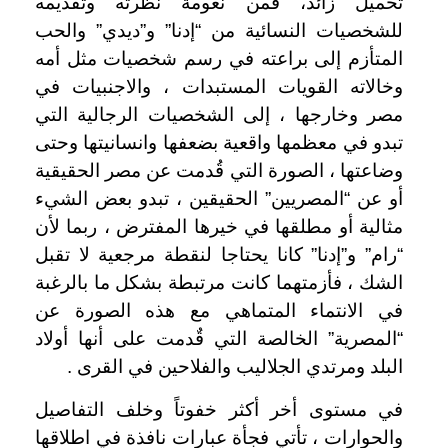
تحميل زائد، فمن نعومة نظرته وتقديمه
للشخصيات النسائية من “إدنا” و”ديدي” والحب
المتأزم إلى براعته في رسم شخصيات مثل أمه
وخالاته القويات المستبدات ، والاجنبيات في
مصر وخارجها ، إلى الشخصيات الرجالية التي
تبدو في معظمها واقعية بضعفها وانسانيتها وحتى
وضاعتها ، الصورة التي قُدمت عن مصر الحقيقية
أو عن “المصريين” الحقيقين ، تبدو بعض الشيء
مثالية أو مطلقها في خيرها المفترض ، ربما لأن
“رام” و”إدنا” كانا يحتاجا لنقطة مرجعية لا تقبل
الشك ، فأزمتهما كانت مرتبطة بشكل ما بالرغبة
في الانتماء المتماهي مع هذه الصورة عن
“المصرية” الخالصة التي قٌدمت على أنها أولاد
البلد ومرتدي الجلاليب والفلاحين في القرى .
في مستوى أخر أكثر خفوتاً وخلف التفاصيل
والحوارات ، تأتي فجأة عبارات نافذة في اطلاقها