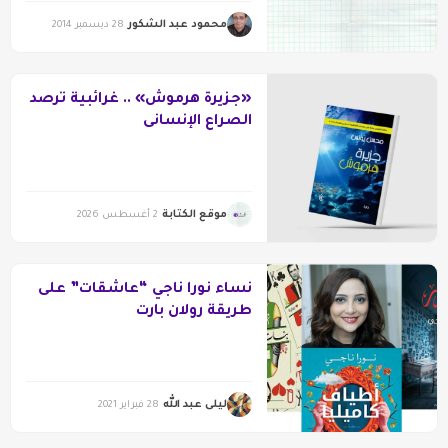
محمود عبد الشكور
28 ديسمبر 2014
«جزيرة هرموش» .. غرائبية ترصد
الصراع الإنسانى
موقع الكتابة
2 أغسطس 2026
نساء نورا ناجي “عاشقات” على
طريقة رولان بارت
ليلى عبد الله
28 فبراير 2021