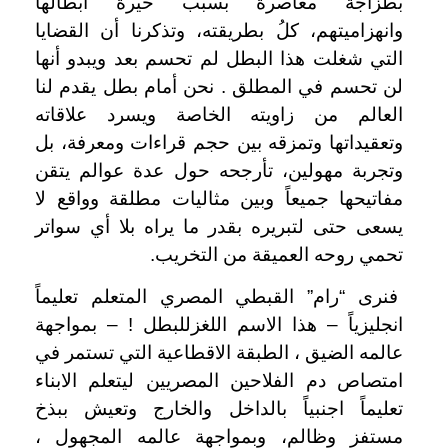
بطزاجة معاصرة بسبب حيرة أبطالها
وانهزاميتهم، كلُ بطريقته، وتذكرنا أن القضايا
التي شغلت هذا البطل لم تحسم بعد ويبدو أنها
لن تحسم في المطلق . نحن أمام بطل يقدم لنا
العالم من زاويته الخاصة ويسرد علاقاته
وتعقيداتها وتمزقه بين حجم قراءات ومعرفة، بل
وتجربة مهولين، تأرجحه حول عدة عوالم يتقن
مفاتيحها جميعاً وبين مثاليات مطلقة وواقع لا
يسعى حتى لتبريره بقدر ما يراه بلا أي سواتر
تحمي روحه العميقة من التخريب.
فنرى “رام” القبطي المصري المتعلم تعليماً
انجليزياً – هذا الاسم اللغز
للبطل ! – بمواجهة
عالمه الضيق ، الطبقة الاقطاعية التي تستمر في
امتصاص دم الفلاحين المصريين ليتعلم الابناء
تعليماً اجنبياً بالداخل والخارج وتعيش ببذخ
مستفز وظالم، وبمواجهة عالمه المجهول ،