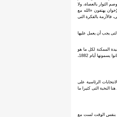
صم الثوار بالعصاة، ولا
خوان يهتفون «الله مع
 فالأزمة بالفكرة التى
لتى يجب أن يعمل عليها
حيدة الممكنة لكل ما هو
مثار الآن عن المصالحة الوطنية، فالدستور كان دائما هو لب المطلب الوطنى أو اللائحة كما كانوا يسمونها أيام 1882،
نتخابات الرئاسية على
ا النخبة التى كثيرا ما
ذى قام بثورات جميعها مبهرة وليس فقط 25 يناير، لكنى بنفس الوقت لست مع