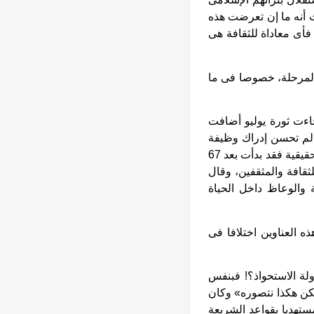
ث أنه ما إن تعرضت هذه
فأى معاداة للثقافة هى
 المرحلة، خصوصا فى ما
اءت ثورة يوليو أضافت
ا لم تحسن إدراك وظيفة
الثقافة، رغم ازدهار كثير من الفنون فى الستينيات، كالمسرح على سبيل المثال، أما النكسة الحقيقية فقد بدأت بعد 67
افة والمثقفين، وقال
 والوعاظ داخل الحياة
 العناوين اختلافا فى
لة الاستحواذ؟! فبنفس
كن هكذا نتصوره» وكان
ستهديا بقواعد الشريعة