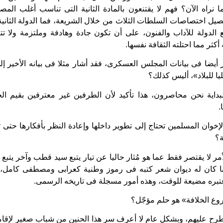
ا نراه الآن؟ فهم لا يقتنعون بالمادة الثانية التى تناسب أغلب ال
يل اختصاصات السلطات الثلاث من خلال الشريعة، فما الدولة الثانية
يع الدولة للآداب والفنون، على أن تكون جادة وهادفة وملتزمة ولا 
ثر مما احتلته الثقافة نفسها.
أيضا فى بيانات المجلس العسكرى، فقد أشار مثلا فى بيانه الأخير إ
يا للبلاد»، أليس كذلك؟
داية نحن محاصرون، هذا تأكيد لأن الطرفين غير معترفين بقيم الحر
.
إخوان المسلمين تحتاج إلى تطوير داخلها وإعادة النظر بأفكارها حتى
ة؟
مر لا يقتصر فقط عما هو مُثار حاليا عن تيار يتبع سيد قطب وآخر يتبع
نا كان له ديوان شعر كتبه فى رموز وطنية كعرابى ومصطفى كامل، ل
عتبره مضيعة للوقت، وهذه أمور مسجلة فى تاريخه الرسمى.
وع الخلافة» هو حلم مؤجّل؟
طرح عليهم، وبشكل عام لا أعرف سر هذا الحنين من شباب صغير لإقامة 