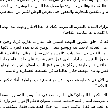
لعثمنة» و«التغريب» ودفعوا مقابل هذا الثمن نفيا وتشريدا، وما حد
ة والمثقفين للمحاربة والتدهور حتى تعرض الوطن لكثير من المخاطر، 
زك الشديد بالتجربة الناصرية، لكنك فى هذا الإطار وجهت نقدا لهذه
 كانت بداية انتكاسة الثقافة؟
فة فى خلق مشروع النهضة استمر على مدار ما يقارب قرنا، وحين ج
، هى العدالة الاجتماعية وتوسيع معنى الوطن ليأخذ بعده العربى، لكنه
صول الرئيس السادات الذى عمل «عن قصد» على خلق نظام معادٍ للثق
اقدين»، وطاردهم وكان هو من فتح الباب لتوغل التيارات الوهابية
فين ودعاة النهضة، فكان تحالفا سافرا للسلطة العسكرية والدينية.
لآن فى خطابه هو حديث عن دولة مدنية ديمقراطية، أفلا تعكس هذه
 الحكم؟
لك، لكن ما البرهان؟ هل ما نراه مثلا فى «تأسيسية الدستور» ومحاو
نه تعرضت لمقال كتبه «محمد حبيب» بعنوان «حكم الإخوان غير وارد، ل
شد الجماعة، فقال «كتابة دستور من خلال لجنة تضم فقهاء ومثقفين، م