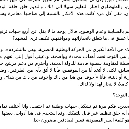
ن، والطهطاوى اختار التعليم سبيلا إلى ذلك، والنديم خلق حلقة الوص
 ففى كل مرة كانت هذه الأفكار بالنسبة إلى صاحبها مغامرة وسبا
 بالضبابية وعدم الوضوح، فالآن يوجد ما لا يقل عن أربع جبهات ترف
نها عميق فى ما يتعلق بانحيازاتهم ومواقفهم، فكيف ترى المشهد؟
ه هى الآفة الكبرى فى الحركة الوطنية المصرية، وهى «التشرذم»، وال
ى هى التوحد تحت أهداف محددة وواضحة، ودعينى أقول إننى أتفهم 
سيلة لمقاومة سطوة قادمة للدولة الدينية، وأحترم من دعم مرشح جما
سابق، لكنى لا أتخذ أيا من الموقفين، فأنا لا أثق بأى من الطرفين، وض
ة أو دينية، فأنا «أخوف من هذا من ذاك وأخوف من ذاك من هذا»، وأت
ملا، لا ننحاز لهذا ولا لذاك.
 التوحد؟
حدين، فكم مرة تم تشكيل جبهات وطنية ثم اختفت، وأنا أختلف تما
 أنه خلق تنظيما غير قابل للتفكك، وقد استخدم فى هذا أدوات، بعضها
هو كلمة السر المفقودة، فغير الصادقين مضرون جدا.