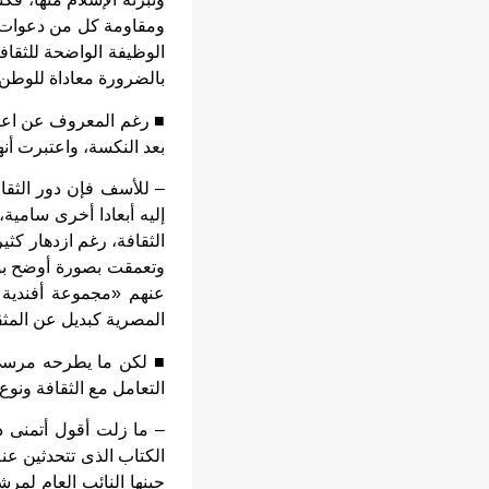
ومقاومة كل من دعوات «ا
الوظيفة الواضحة للثقاف
بالضرورة معاداة للوطن.
■ رغم المعروف عن اعتزا
بعد النكسة، واعتبرت أنها
– للأسف فإن دور الثقا
إليه أبعادا أخرى سامية
وتعمقت بصورة أوضح بو
عنهم «مجموعة أفندية ح
المصرية كبديل عن المثق
■ لكن ما يطرحه مرسى ا
التعامل مع الثقافة ونوع
– ما زلت أقول أتمنى ذ
الكتاب الذى تتحدثين ع
حينها النائب العام لمر