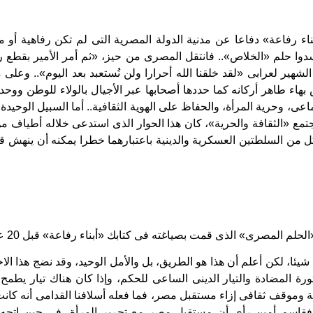
1 كتب «أبناء رفاعة» دفاعا عن مدنية الدولة المصرية التى لم تكن رفاهية أو
وا حلم «الخلاص».. فانتقل المصرى من حيز، «ثم أمر الأمير بقطع 
الشهير لعرابى «لقد خلقنا الله أحرارا ولن نُستعبد بعد اليوم».. وعلى
بهاء طاهر أركانه كما حددها أصحابها عبر الأجيال بالولاء للوطن ووحدة
اعى، وحرية المرأة، والحفاظ على الهوية الثقافية.. أما السبيل الوحيدة
مع «الثقافة والحرية»، كان هذا الحوار الذى استدعى خلاله أطياف من
من السلطتين العسكرية والدينية باعتبارهما خطرا يمكنه أن ينهش قلب
لمصرى» الذى قمت بصياغته فى كتابك «أبناء رفاعة» قبل 20 عاما، فكيف تراه الآن؟
شيئا، لكن أعلم أن هذا هو الطريق، بل والأمل الوحيد، وقد نضج هذا الا
ثورة المضادة والتيار الدينى الساعى للحكم، وإذا كان هناك تيار يطمح
 وموقف ثقافى إزاء مستقبل مصر، فما فعله أسلافنا القدامى أنه كانت
 فقاسم أمين رأى أن مستقبل مصر مع تحرير المرأة، فى حين اتجه 