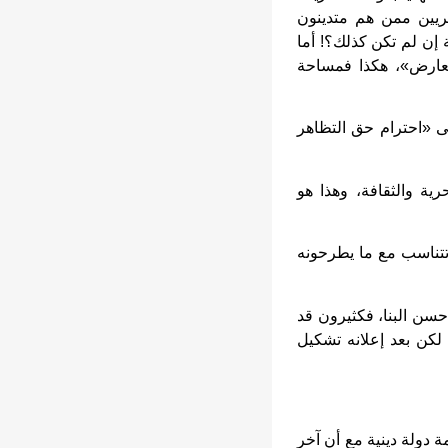
مصريين ممن هم متدينون
 إن لم تكن كذلك؟! أما
تتعارض»، هكذا فمساحة
لى «احترام حق التظاهر
ية والثقافة، وهذا هو
 تتناسب مع ما يطرحونه
 حسن البنا، فكثيرون قد
كن بعد إعلانه تشكيل
دولة دينية مع أن آخر