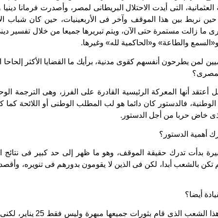
ة العثمانية، التى أيدت الاحتلال البريطانى لمصر، وأصدرت فرمانا دينيا و
 حين نربط بين هذا الموقف وآخر فى الأربعينيات، حين كان شباب الإ
 ما زالت مستمرة حتى الآن، ويتم تبريرها جميعا من خلال تفسير دينى،
و«السمع والطاعة» و«الحاكمية لله» وغيرها.
يين لمن يطرحون أنفسهم كقوى مدنية، برأيك ما القضايا الأكثر إلحاحا ا
المصرى؟
بل أعتقد أنها المعركة الرئيسية القادرة على الفرز، وهى الترجمة الو
الذى خاض حربا من أجل الدستور.
ك أهمية الدستور؟
رة بدأت تدرك حقيقة الموقف، وهو ما ظهر إلى حد كبير فى نتائج الا
 تكن بالشعب أبدا، لكن فى الذين لا يقومون بدورهم فى تنويره، وأقصد هن
يادة أيضا؟
– بشكل كبير، أنا أمجد هذا الشعب ال