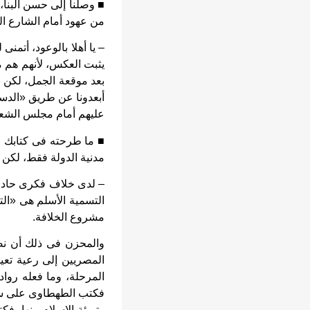
■ وصلنا إلى حسن البنا
من عهود أمام الشارع ا
– يا أهلا بالوعود، أتم
يثبت العكس، لأنهم هم م
بعد موقعة الجمل، لكن ه
أبعدونا عن طريق «الدست
عليهم أمام مجلس الشعب
■ ما طرحته فى كتابك ع
مدنية الدولة فقط، لكن
– لدى خلاف فكرى حاد م
التسمية الأسلم هى «التي
مشروع الخلافة.
والمحزن فى ذلك أن نضا
المصريين إلى رعية تعي
المرحلة، وما فعله رواد
فكتب الطهطاوى على سبيل
وتبرئة الإسلام منها، ف