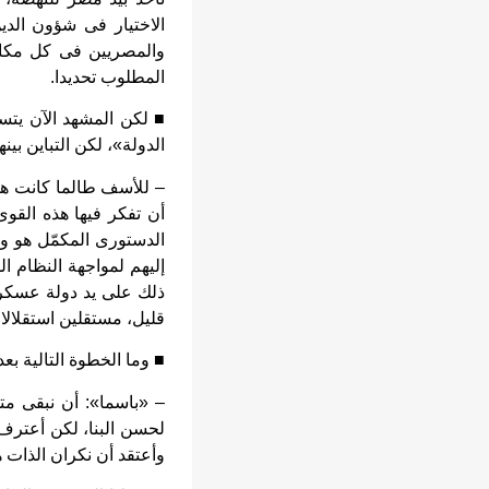
الاختيار فى شؤون الدي
والمصريين فى كل مكان،
المطلوب تحديدا.
■ لكن المشهد الآن يتسم
الدولة»، لكن التباين بي
– للأسف طالما كانت هذ
أن تفكر فيها هذه القو
الدستورى المكمّل هو و
إليهم لمواجهة النظام ال
ذلك على يد دولة عسكري
قليل، مستقلين استقلالا كا
■ وما الخطوة التالية بعد
– «باسما»: أن نبقى مت
لحسن البنا، لكن أعترف
وأعتقد أن نكران الذات 