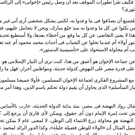
، فكيف تقرأ تطورات الموقف بعد أن وصل رئيس «إخوانى» إلى الرئاس
لثورى؟
نى للجميع أن يصدُقوا فى ما وعدوا به، لكننى بشكل شخصى أرى أنى غير
ن نكثوا عن كل ما وعدوا به منذ خلع مبارك، ونحن لا نتحامل عليهم، 
ذا لا يعنى التغاضى عن كل ما وقع من أخطاء بعدها، ولا أستطيع تحدي
ور أولا» أم عندما تخلوا عن الشباب فى أحداث محمد محمود أم عند ت
 أم محاولة الاستحواذ على «تأسيسية الدستور».
ن جماعة الإخوان هو أعمق من هذا، كنت ترى أن التيار الإسلامى ه
 على قدرة مصر على النهوض كدولة حديثة، ومواطنين أحرار، فهل ما 
ع المشروع الفكرى لجماعة الإخوان المسلمين، فأولا جميعنا مسلمون 
ار المتأسلم» الذى يحاول أن يقيم دولة تحكم باسم الدين، وهذا أمر مع
ل رواد النهضة فى مصر، منذ بداية الدولة الحديثة، حارب بالأساس 
ش تحت إمرة الإمام دون أى حقوق، ويمكن لأى قارئ أن يرجع إلى ك
 النهضة هو محاولة زرع الانتماء إلى الوطن، لا لمعنى عام لا يمكن تحد
 المثال أن «الولاء للوطن فضيلة جليلة»، وكذا الدور الرائد لمحمد عب
كتب «إنها ليست من الإسلام فى شىء»، فقد ربطوا معانى النهضة والاست