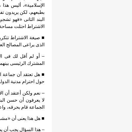
الإسلامية»، أليس هذا م
بطبعهم، لكن يريدون تفص
البند الثانى «فهو تشج
الاشتراط احتلت مساحة أك
■ صيغة الاشتراط تتكرر 
الذى يراعى المصالح العل
– أو لم أقل لك فى الب
المشترك الرئيسى بينهما
■ هل تعتقد أن جماعة ال
حول احترام مدنية الدول
– نعم ولكن أعتقد أن الأ
لا يعرفون أن حسن الب
الجماعة قام بحرقه، وا
■ هل هذا يعنى أن «مشر
– هذا السؤال يجب أن ي