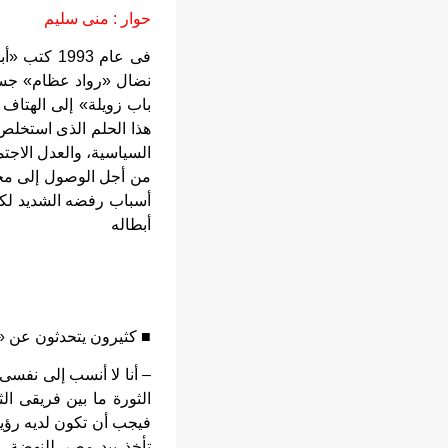
حوار : منى سليم
فى عام 993
نضال «رواد عظام» جسد
باب زويلة» إلى الهتاف 
هذا الحلم الذى استخلص 
السياسية، والعدل الاجتم
من أجل الوصول إلى مجت
أسباب رفضه الشديد لكل 
أبطاله
■ كثيرون يتحدثون عن «الحلم ا
– أنا لا أنسب إلى نفسى 
الثورة ما بين فريقى ال
فيجب أن تكون لديه رؤية
تأخذ بيد مصر للنهضة،