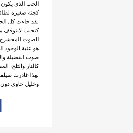
الحب الذي يكون ف
كجثة صغيرة لطائ
لقد جاءت كل الحما
كنحيب لايتوقف م
الصوت المحشرج م
هو عتبة الوجود الع
صوت الفضيلة وال
كالنار والثلج، ال
لهذا غادرت سيلفي
وخليل حاوي دون أ