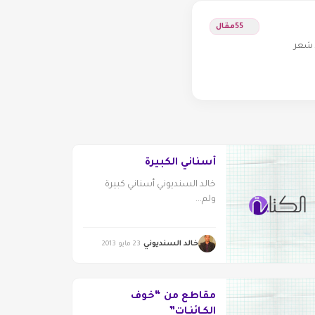
55
مقال
 شعر
أسناني الكبيرة
خالد السنديوني أسناني كبيرة
ولم...
خالد السنديوني
23 مايو 2013
مقاطع من “خوف
الكـائنـات”