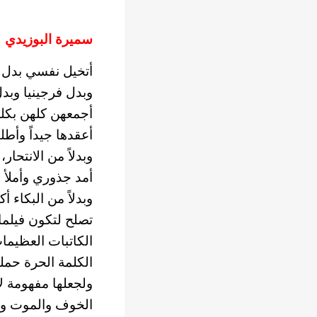
سميرة البوزيدي
أتخيل نفسي بدل س
وبدل فرجينيا وبدل
أجمعهن كلهن بكل
أعقدها جيداً وأطل
وبدلاً من الانتحا
أمد جذوري وأملأ 
وبدلاً من البكاء
تصلح لتكون فيلما 
الكاتبات العظيما
الكلمة الحرة حمله
ولجعلها مفهومة ل
الخوف والموت وا