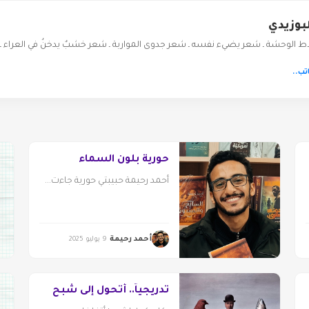
بوزيدي
اط الوحشة ـ شعر يضيء نفسه ـ شعر جدوى المواربة ـ شعر خشبٌ يدخنُ في العراء ـ
تب..
حورية بلون السماء
أحمد رحيمة حبيبتي حورية جاءت...
أحمد رحيمة
9 يوليو 2025
تدريجياً.. أتحول إلى شبح