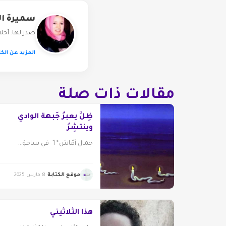
سميرة ال
صدر لها: أخل
المزيد عن الكا
مقالات ذات صلة
ظِلٌّ يعبرُ جَبهةَ الوادي
وينتشِرُ
جمال أمّاش* 1 -في ساحةِ...
موقع الكتابة
8 مارس 2025
هذا الثلاثيني