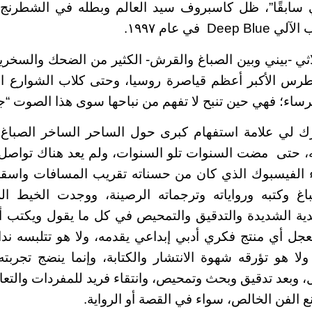
تي سابقًا”، ظل كاسبروف سيد العالم وبطله في الشطرنج
 في عام ١٩٩٧.
اثي -بيني وبين الصباغ والقرش- الكثير من الضحك والسخرية
طرس الأكبر أعظم قياصرة روسيا، وحتى كلاب الشوارع ال
خرساء؛ فهي حين تنبح لا تفهم من نباحها سوى هذا الصوت “
رك لي علامة استفهام كبرى حول الساحر الساخر الصباغ،
ه، حتى مضت السنوات تلو السنوات، ولم يعد هناك تواصل،
ء الفيسبوك الذي كان من حسناته تقريب المسافات واسقا
باغ وكتبه ورواياته وترجماته الرصينة، ووجدت الخيط ال
دية الشديدة والتدقيق والتمحيص في كل ما يقول ويكتب أ
تعجل أي منتج فكري أدبي إبداعي يقدمه، ولا هو تتلبسه ن
لا هو تؤرقه شهوة الانتشار والكتابة، وإنما ينضج تجربته ا
، وبعد تدقيق وبحث وتمحيص، وانتقاء فريد للمفردات والتعابير
 الفن الخالص، سواء في القصة أو الرواية.