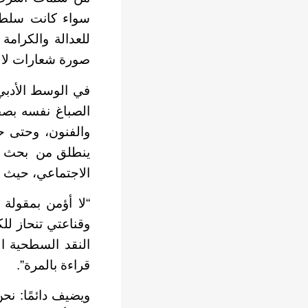
سواء كانت سلطة د
للعدالة والكرامة
صورة شعارات لا و
في الوسط الأدبي و
الصباغ نفسه بصفة
والفنون، وحتى حي
ينطلق من بحث جا
الاجتماعي، حيث 
“لا أؤمن بمقولة ا
وقناعتي تنحاز لل
النقد السطحية ال
قراءة بالمرة”.
ويضيف دائمًا: نح