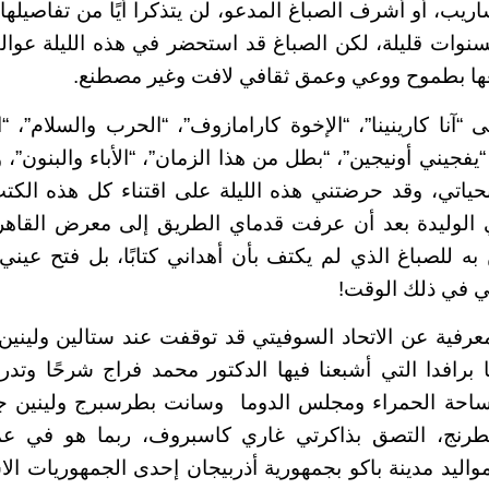
ب، أو أشرف الصباغ المدعو، لن يتذكرا أيًا من تفاصيلها، 
بسنوات قليلة، لكن الصباغ قد استحضر في هذه الليلة عو
ا بطموح ووعي وعمق ثقافي لافت وغير مصطنع.
“آنا كارينينا”، “الإخوة كارامازوف”، “الحرب والسلام”، “
“يفجيني أونيجين”، “بطل من هذا الزمان”، “الأباء والبنون”
بحياتي، وقد حرضتني هذه الليلة على اقتناء كل هذه الكتب
ي الوليدة بعد أن عرفت قدماي الطريق إلى معرض القاهرة
 به للصباغ الذي لم يكتف بأن أهداني كتابًا، بل فتح عين
ي في ذلك الوقت!
رفية عن الاتحاد السوفيتي قد توقفت عند ستالين ولينين،
رافدا التي أشبعنا فيها الدكتور محمد فراج شرحًا وتدري
احة الحمراء ومجلس الدوما وسانت بطرسبرج ولينين جر
رنج، التصق بذاكرتي غاري كاسبروف، ربما هو في ع
واليد مدينة باكو بجمهورية أذربيجان إحدى الجمهوريات الا