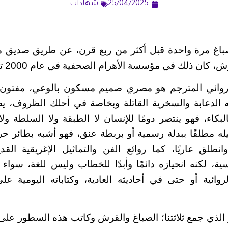
25/04/2025
شهادات
اغ مرة واحدة قبل أكثر من ربع قرن، عن طريق صديق 
 كان ذلك في مؤسسة الأهرام الصحفية في عام 2000 تقريبًا.
روائي المترجم هو مصري صميم مسكون بالوعي، مفتون ب
رقه الدعابة والسخرية القاتلة وبخاصة في أحلك الظروف،
كاء، فهو ينتصر دومًا للإنسان لا الطبقة ولا السلطة ول
خيله مطلقًا ببدلة رسمية أو بربطة عنق، فهو أشبه بطائر ح
نطلق عاريًا، كما روائع الفن والتماثيل الإغريقية القدي
سية، لكنه انحيازه دائمًا وأبدًا للخطاب وليس للغة، سواء ف
لروائية أو حتى في أحاديثه العادية، وكتاباته اليومية عل
بر الذي جمع ثلاثتنا؛ الصباغ والقرش وكاتب هذه السطور عل