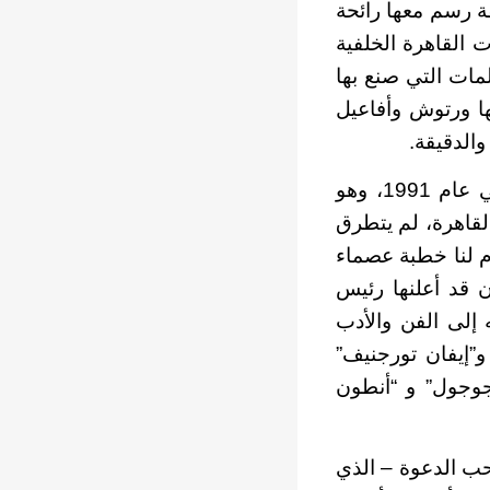
ة رسم معها رائحة
 القاهرة الخلفية
لمات التي صنع بها
ها ورتوش وأفاعيل
والدقيقة.
قفزنا بالحديث نحو الشمال، حيث الاتحاد السوفيتي الذي كان قد تفكك في عام 1991، وهو
لقاهرة، لم يتطرق
م لنا خطبة عصماء
ن قد أعلنها رئيس
198، وإنما انصرف حديثه إلى الفن والأدب
”إيفان تورجنيف”
جوجول” و “أنطون
حب الدعوة – الذي