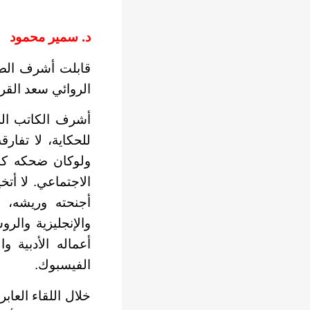
د. سمير محمود
قابلت أشرف الصب
الروائي سعد القرش،
أشرف الكاتب ال
للحكاية، لا تفا
ولوكان ضحكه كالب
الاجتماعي. لا أت
أجنحته وريشه، وا
والإنجليزية والرو
أعماله الأدبية وا
الفيسبوك.
خلال اللقاء العا