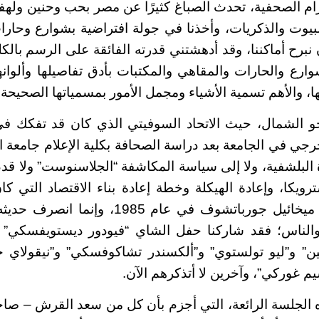
م الصحفية، تحدث الصباغ كثيرًا عن مصر بحب وحنين ولهف
يوت والذكريات، وأخذنا في جولة افتراضية بشوارع وحارات
 نبرح أماكننا، وقد أدهشتني قدرته الفائقة على الرسم بالك
ارع والحارات والمقاهي والمكتبات بأدق تفاصيلها وألوان
ها، والأهم تسمية الأشياء ومجمل الأمور بمسمياتها الصحيحة 
رجي في الجامعة بعد دراسة الصحافة بكلية الإعلام جامعة ا
ة البلشفية، ولا إلى سياسة المكاشفة “الجلاسنوست” ولا قد
رويكا، وإعادة الهيكلة وخطة إعادة بناء الاقتصاد التي كا
الاتحاد السوفيتي ميخائيل جورباتشوف في عام 5
 والناس؛ فقد شاركنا حفل الشاي “فيودور ديستويفسكي” و
ن” و”ليو تولستوي” و”ألكسندر تشاكوفسكي” و”نيقولاي 
غوركي”، وآخرين لا أتذكرهم الآن.
 الجلسة الرائعة، التي أجزم بأن كل من سعد القرش – صا