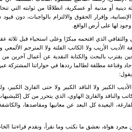
ينية أو مدنية أو عسكرية، انطلاقًا من ثوابته التي تنحا
 الإنسانية، وإقرار الحقوق والالتزام بالواجبات، دون قيو
جود لها على أرض الواقع.
الثقافي الذي اقتحمه مبكرًا وعلى استحياء قبل ثلاثة عقود
 الأديب الأريب ولا الكاتب الفلتة ولا المترجم الألمعي و
ن يقترب بالبحث والكتابة النقدية عن أعمال آخرين من ال
د وقناعة مطلقة لطالما رددها في حواراتنا المشتركة عب
يقول:
لأديب الكبير ولا الناقد الكبير ولا حتى القارئ الكبير، و
كاتب والناقد والقارئ الهاوي، الذي يتحرر من كل إكليشيها
فارغة، البعيدة كل البعد عن معانيها ومقاصدها، والكاش
ن مجرد هواة، نعشق ما نكتب وما نقرأ، ونقدم قراءتنا الخا