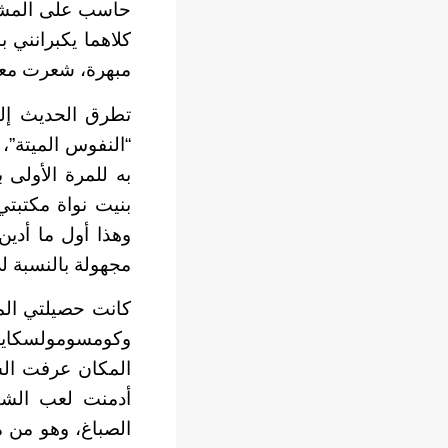
حاسب على المشاري
كلاهما يكبرانني 
مبهرة، شعرت معه
تطرق الحديث إلى 
“النفوس الميتة”، 
به للمرة الأولى 
بنيت نواة مكتبت
وهذا أول ما أدين
مجهولة بالنسبة ل
كانت حصيلتي المع
وكومسومولسكايا ب
المكان عرفت الس
أدمنت لعب الشط
الصباغ، وهو من م