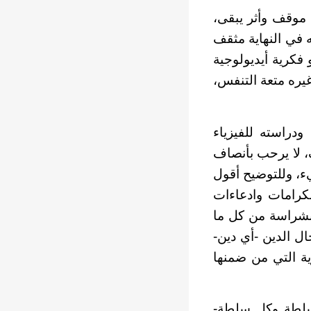
موقف وأثر يبقى،
ه في النهاية مثقف
فكرية أيديولوجية
يره متعة التنفس،
دراسته للفيزياء
، لا يرحب بأنصاف
ء، وللتوضيح أقول
رامات وادعاءات
ر بشراسة من كل ما
 الدين -أي دين-
ية التي من ضمنها
لطة وكل سلطة-