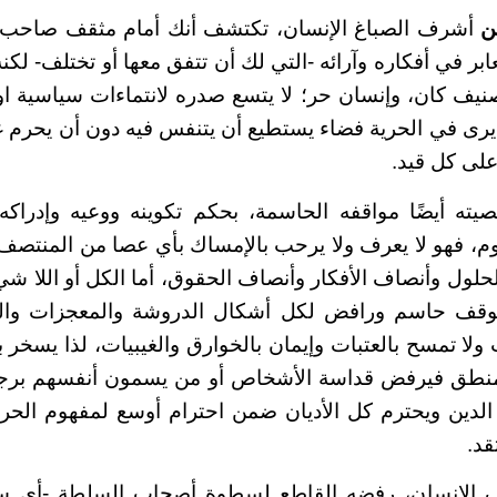
من
أشرف الصباغ الإنسان، تكتشف أنك أمام مثقف صاحب 
ر في أفكاره وآرائه -التي لك أن تتفق معها أو تختلف- لكن
صنيف كان، وإنسان حر؛ لا يتسع صدره لانتماءات سياسية او 
يرى في الحرية فضاء يستطيع أن يتنفس فيه دون أن يحرم غ
على كل قيد.
 أيضًا مواقفه الحاسمة، بحكم تكوينه ووعيه وإدراكه و
وم، فهو لا يعرف ولا يرحب بالإمساك بأي عصا من المنتصف
لول وأنصاف الأفكار وأنصاف الحقوق، أما الكل أو اللا شي
 حاسم ورافض لكل أشكال الدروشة والمعجزات والك
ت ولا تمسح بالعتبات وإيمان بالخوارق والغيبيات، لذا يسخ
منطق فيرفض قداسة الأشخاص أو من يسمون أنفسهم برجال
الدين ويحترم كل الأديان ضمن احترام أوسع لمفهوم الحر
قد.
الإنسان، رفضه القاطع لسطوة أصحاب السلطة -أي س