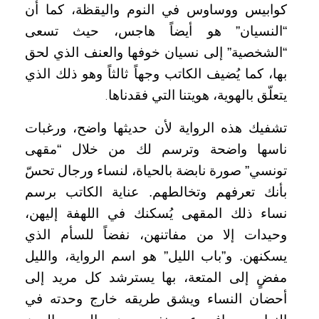
كوابيس ووساوس في النوم واليقظة، كما أن
“النسيان” هو أيضاً هاجس، حيث تسعى
“الشخصية” إلى نسيان خوفها والعنف الذي لحق
بها، كما يُضيف الكاتب وجهاً ثالثاً وهو ذلك الذي
يتعلّق بالهوية، هويتنا التي فقدناها
.
تشفيك هذه الرواية لأن حديثها واضح، ورغبات
ناسها واضحة وترسم لك من خلال “مقهى
تونسي” صورة نابضة بالحياة، لنساء ورجال تحسّ
بأنك تعرفهم وتخالطهم. عناية الكاتب برسم
نساء ذلك المقهى يُسكنك في اللهفة إليهن،
وحيدات إلا من مفاتنهن، نفضاً للسأم الذي
يسكنهن. و”باب الليل” هو اسم الرواية، والليل
مفضٍ إلى المتعة، بها يسترشد كل مريد إلى
أحضان النساء ويشق طريقه خارج وحدته في