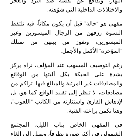
النهار، ويدافع عن نفسه ضد البرد والعجز
والاختلالات الداخلية التي شوّهته
.
مقهى هو “حالة” قبل أن يكون مكاناً، فيه تلتقط
النسوة رزقهن من الرجال الميسورين وغير
الميسورين، وتفوز من بينهن من تمتلك
“المؤخرة” الأكمل والأجمل
.
رغم التوصيف المسهب عند المؤلف، نراه يركز
بشدة على الحبكة بكل آليتها من الوقائع
والمصادفات غير المرئية والمبالغ فيها. تراكم من
مصادفات، لا تنظر إلى تقليد الواقع كما هو، بل
لإدهاش القارئ واستثارته من الكاتب “اللعوب”،
وهنا تكمن براعته الفنية
.
في المقهى الخاص بباب الليل، المجتمع
الشمولي في أكثر صوره تطرفاً، ويميل إلى إلغاء