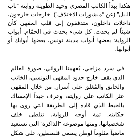
هكذا يبدأ الكاتب المصري وحيد الطويلة روايته “باب
الليل” (عن “منشورات الاختلاف”). خارجات خارجون،
داخلات داخلون، متدفقون إلى قلب المقهى كأن
شيئاً لم يحدث. كل شيء يحدث في الحمّام. أبواب
الرواية: بعضها أبواب مدينة تونس، بعضها أبوابك أو
أبوابها
.
في سرد مزاجي، يُفهمنا الروائي، صورة العالم
الذي يقف خارج حدود المقهى التونسي، الخائب
والخانق والمُغلق على أسرار. من خلال المقهى
عثر الكاتب على روايته، وعرف جيداً الإمساك
بالخيط الذي قاده إلى الطريقة التي روى بها
حكايته. ثمة أوجه للرواية، تتلطى خلف
شخصياتها، ومنها موضوعه “الذاكرة” التي تستعيد
ماضياً مثلوماً لوطن يسمى فلسطين، على شكل