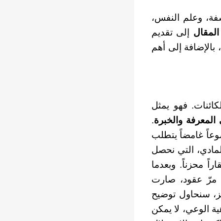
لسفة، وعلم النفس،
المقال
إلى تقديم
بالإضافة إلى أهم
ائنات. فهو يمثل
 المعرفة والخبرة
.
وعاً غامضاً يتطلب
لمادي، التي نحصل
اً محزناً. وبعدما
مرّ عقود، صارت
وجز، سنحاول توضيح
ة الوعي، لا يمكن