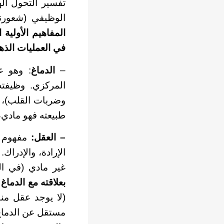
تفسير التحول اله
الوظيفي (شعورنا 
المفاهيم الأولية
في العمليات الذه
–
الدماغ
: وهو ع
المركزي. وظيفته
وضربات القلب)، و
طبيعته فهو مادي،
– العقل:
مفهوم م
الإرادة، والإدراك
غير مادي (في ال
بعلاقته مع الدماغ
ه
(لا يوجد عقل من
مستقل عن الدماغ 