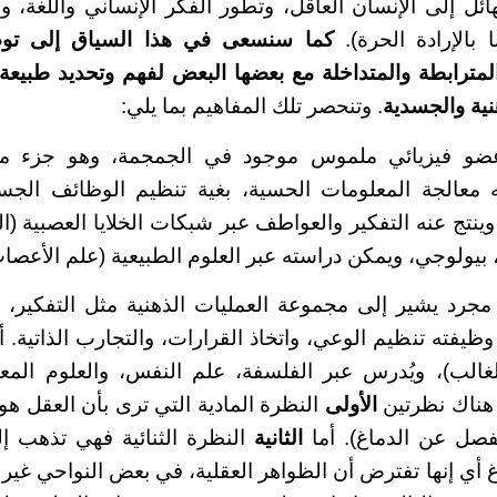
ائل إلى الإنسان العاقل، وتطور الفكر الإنساني واللغة، و
بالإرادة الحرة).
كما سنسعى في هذا السياق إلى تو
 المترابطة والمتداخلة مع بعضها البعض لفهم وتحديد طبيع
نية والجسدية
. وتنحصر تلك المفاهيم بما يلي:
ضو فيزيائي ملموس موجود في الجمجمة، وهو جزء من
 معالجة المعلومات الحسية، بغية تنظيم الوظائف الجس
ينتج عنه التفكير والعواطف عبر شبكات الخلايا العصبية (ا
 بيولوجي، ويمكن دراسته عبر العلوم الطبيعية (علم الأعصاب
جرد يشير إلى مجموعة العمليات الذهنية مثل التفكير، ا
. وظيفته تنظيم الوعي، واتخاذ القرارات، والتجارب الذاتية. 
غالب)، ويُدرس عبر الفلسفة، علم النفس، والعلوم المعر
ناك نظرتين
الأولى
النظرة المادية التي ترى بأن العقل هو
فصل عن الدماغ). أما
الثانية
النظرة الثنائية فهي تذهب إ
أي إنها تفترض أن الظواهر العقلية، في بعض النواحي غير م