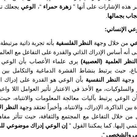
 هذه الإشارات على أنها ”
زهرة حمراء
“،
الوعي
يجعلك تد
جاب بجمالها
.
عي الإنساني:
عي
من خلال وجهة
النظر الفلسفية
بأنه تجربة ذاتية مرتبطة 
 أنه أساس الإدراك الذاتي والقدرة على التفاعل مع العالم 
لنظر العلمية (العصبية)
يرى علماء الأعصاب بأن الوعي ه
اغ، حيث يرتبط بنشاط القشرة الدماغية والتكامل بين 
ب وجهة
النظر النفسية
بأن الوعي هو القدرة على إدراك ا
والسلوكيات، مع الأخذ في الاعتبار تأثير العوامل اللا واعي
أن الوعي يرتبط بآليات معالجة المعلومات والانتباه، حيث 
بين الذاكرة، الإدراك، والانتباه. وأخيراً تعتقد وجهة
النظر ال
ن خلال التفاعل مع المجتمع والثقافة، حيث تتأثر مفاهيمن
تمي إليها. كما يمكننا القول ”
إن الوعي إدراك موضوعي لل
جي والشخصي
“.