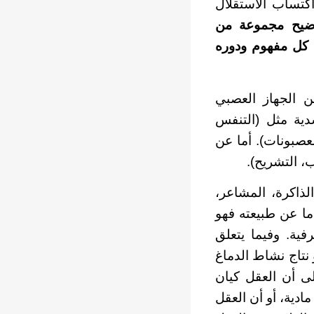
اكتساب الاستقلال
ضيح مجموعة من
ة كل مفهوم ودوره
 الجهاز العصبي
دية مثل (التنفس
لعصبونات). أما عن
، التشريح).
لذاكرة، المشاعر،
أما عن طبيعته فهو
فية. وفيما يتعلق
 نتاج نشاط الدماغ
لى أن العقل كيان
ادية، أو أن العقل