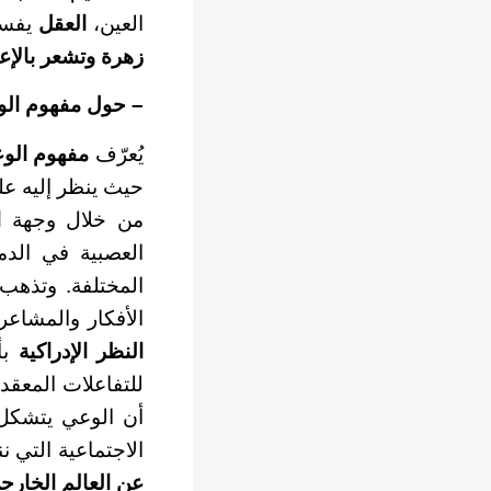
العين،
العقل
يفسر
زهرة وتشعر بالإع
– حول مفهوم الو
يُعرّف
مفهوم الو
حيث ينظر إليه على
من خلال وجهة
ا
العصبية في الدم
المختلفة. وتذه
الأفكار والمشاعر 
النظر الإدراكية
ب
للتفاعلات المعقدة 
أن الوعي يتشكل م
الاجتماعية التي نن
عن العالم الخار