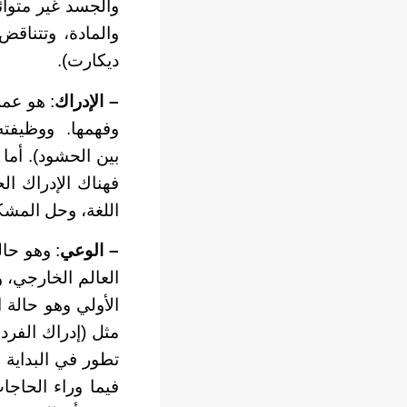
والجسد غير متوائ
والمادة، وتتناق
ديكارت).
–
الإدراك
: هو عمل
وفهمها. ووظيفته
بين الحشود). أما
فهناك الإدراك ا
اللغة، وحل المشكل
– الوعي
: وهو حال
العالم الخارجي، و
الأولي وهو حالة 
مثل (إدراك الفرد
تطور في البداية 
فيما وراء الحاجا