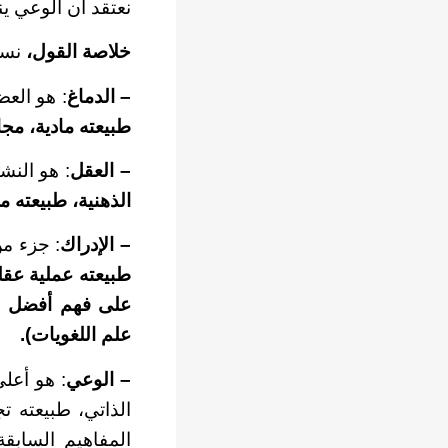
نعتقد أن الوعي ين
خلاصة القول،
نست
– الدماغ
: هو العض
طبيعته مادية، مج
– العقل
: هو النش
الذهنية، طبيعته 
– الإدراك
: جزء م
طبيعته عملية عقل
على فهم أفضل لط
علم اللغويات).
– الوعي
: هو أعلى
الذاتي، طبيعته ت
المفاهيم السابق