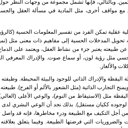
مين. وبالتالي، فإنها تشمل مجموعة من وجهات النظر حول ا
ض مع مواقف أخرى، مثل المادية في مسألة العقل والجس
ية عقلية تمكن الفرد من تفسير المعلومات الحسية (كالرؤي
 تحويل المدخلات الحسية إلى مفاهيم ذات معنى مثل (تم
 عن طبيعته يعتبر جزء من نشاط العقل، ويعتمد على الدماغ 
لحسي مثل رؤية لون، أو سماع صوت. والإدراك المعرفي ال
ات والألغاز.
ة اليقظة والإدراك الذاتي للوجود والبيئة المحيطة. وظيفته
يمنح التجارب الذاتية (مثل الشعور بالألم أو الفرح). طبيعت
اليقظة مثل (الاستيقاظ من النوم)، والوعي الأعلى (العالي
 لوجوده ككيان مستقل). بذلك نجد أن الوعي البشري لدى ال
من أجل التكيف مع الطبيعة ودرء مخاطرها، فإنه قد واصل 
ت والضروريات التي فرضتها الطبيعة. وفيما يتعلق بعلاقته 