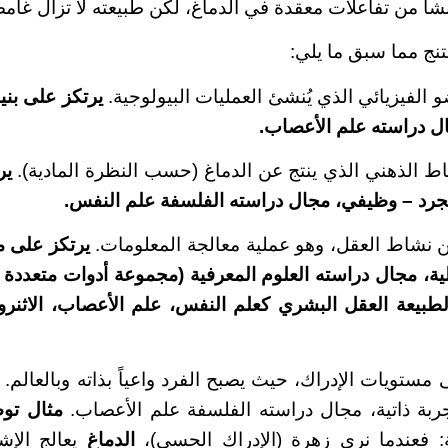
شأ من تفاعلات معقدة في الدماغ، لكن طبيعته لا تزال غامضة
نج مما سبق ما يلي:
و الفيزيائي الذي يُنشئ العمليات البيولوجية.
يرتكز على بنية
ال دراسته علم الأعصاب.
اط الذهني الذي ينتج عن الدماغ (حسب النظرة المادية).
ير
مجرد – وظيفي، مجال دراسته الفلسفة علم النفس.
ن نشاط العقل، وهو عملية معالجة المعلومات.
يرتكز على م
ية، مجال دراسته العلوم المعرفية (مجموعة أدوات متعدد
بيعة العقل البشري كعلم النفس، علم الأعصاب، الاثنروب
 مستويات الإدراك، حيث يصبح الفرد واعياً بذاته وبالعالم. 
جربة ذاتية، مجال دراسته الفلسفة علم الأعصاب.
مثال ت
ة: فعندما نرى زهرة (الإدراك الحسي)،
الدماغ
يعالج الإش