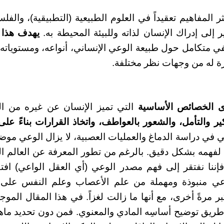
ر المفاهيم تعقيداً في العلوم الطبيعية (التطبيقية)، والف
ر إلى إدراك الإنسان لذاته وللبيئة المحيطة به.
يهدف هذا 
متكامل حول طبيعة الوعي الإنساني، أنواعه، ومستوياته، 
ة له من وجهات نظر مختلفة.
 الخصائص الأساسية
التي تميز الإنسان عن غيره من الك
ير والتأمل، والشعور بالعواطف، واتخاذ القرارات بناءً على
ي في دراسة الدماغ والعمليات العصبية، لا يزال الوعي موض
لفهمه بشكل دقيق. بالرغم من تطور المعرفة عن العالم ا
إننا نفتقر إلى فهم مصدر الوعي (أي العقل الواعي) افتقار
ي منبوذة ومهملة من علم الأعصاب وعلم النفس على 
بر مرةً أخرى، مع أنها ما زالت لغزاً. في هذا المقال الم
ريق توضيح أساسِه المادي والمعنوي. فمن دون تحديد ماهي