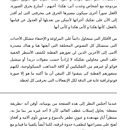
مزدوجة مع أشخاص وجدت أنى- هكذا- أحبهم ، أسارع بحرق الصورة، 
لأفعل صوراً أخرى سيكون مصيرها الحرق فى محرقتى التى لم أقدر 
إلى الآن على تفكيك أجزائها لأتمكن من تعديلها أو العدول عن قيامها 
بالفعل، كأنها هكذا و كأنى هكذا و كأنى أنها.
من الأفكار التى ستحاول دائماً على المراوغة و الإختفاء تتشكل الأحداث 
التى ستشكل كل النصوص المختلقة التى أبعثها هنا و هناك مصدرة 
آلامى إلى الآخرين الذين لن تعوزهم الفطنة لكشف الأسطر الخفية 
خلف النص محاولين تفكيكه لا إرادياً حسب مقولات دريدا أو ميشيل 
فوكو أو غيرهم من التفكيكيين أو كافة المذاهب السيكولوجية، لكنهم 
ستعوزهم الفطنة كى يتيقنوا كل التيقن أن ما أكتبه ما هو إلا صورة 
فوتوغرافية غاية فى الدقة لكل الإنفعالات التى تحرقنى كل لحظة.
ـــــــــــــــــــــــــــــــــــــــــــــــــــــــــــــــــــــــــــــــــــــــــــــــــــــ
عندما أختلس النظر إلى هذه الصفحة من يومياته، أوقن أنه -بطريقة 
مفتعلة- يحاول إستلاب عطف العالم، كأن لا أحد غيره مر بما مرّ به، 
منتظراً أيادٍ مهدهدة و عيونٍ تطفر بالدموع و صدورٍ تأوى آلامه و أفخاذٍ 
تُفتح على مصراعيها لتطفىء جذوة حُرقته، لكننا أيضاً يكفينا ما فينا،و مع 