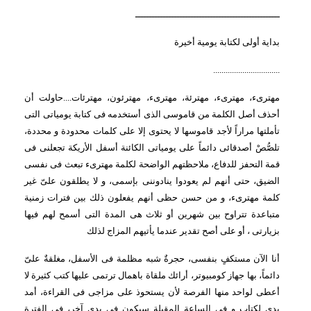
ــــــــــــــــــــــــــــــــــــــــــــــــــــ
بداية أولى لكتابة يومية أخيرة
................................
مهترىء، مهترىء، مهترئة، مهترىء، مهترئون، مهترئات....حاولت أن 
أحذف أصل الكلمة من قاموسى الذى أستخدمه فى كتابة يومياتى التى 
تأملتها مراراً لأجد قاموسها لا يحتوى إلا على كلمات محدودة و محددة، 
تلصُّصْ أصدقائى دائماً على يومياتى الكائنة أسفل الأريكة تجعلنى فى 
قمة التحفز للدفاع، ملاحظتهم الواضحة لكلمة مهترىء تبعث فى نفسى 
الضيق، حتى أنهم لم يعودوا ينادوننى بإسمى، و لا يطلقون علىّ غير 
كلمة مهترىء، و من حسن حظى أنهم يفعلون ذلك بين فترات زمنية 
متباعدة تتراوح بين شهرين أو ثلاث هى المدة التى أسمح لهم فيها 
بزيارتى ، أو على أصح تقدير عندما يأتيهم المزاج لذلك
أنا الآن مستكفٍ بنفسى، حجرةٌ شبه مظلمة فى الأسفل، مغلقةٌ علىّ 
دائماً، بها جهاز كومبيوتر، أرائك ملقاة باهمال ترتمى عليها كتب كثيرة لا 
أعطى لواحد منها الفرصة لأن يستحوذ على مزاجى فى القراءة، أمد 
يدى لكتاب و فى الساعة المقبلة سيكون فى يدى آخر، فى الفترة 