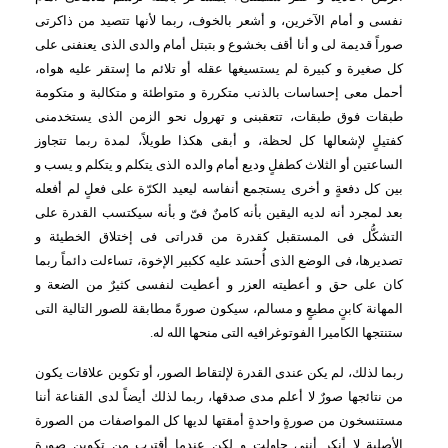
نفسى و أمام الآخرين، و أشعر بالخوف، ربما لأنها تتصيد من ذاكرتى 
صوراً قديمة لى و أنا أقف بخشوع و بتبتل أمام والدى الذى يعنفنى على 
كل صغيرة و كبيرة لم يستسيغها عقله أو تلائم ما إستقر عليه هواه، 
أحمل معى إحساسات بالذنب متكررة و متواطئة و متكالبة و متكومة 
طبقات فوق طبقات، تتعقبنى و تهرول نحو الزمن الذى يستخدمنى 
كفتيلٍ لإشعالها كل لحظة، و أبقى هكذا طويلاً، لمدة ربما تتجاوز 
الساعتين أو الثلاث كطفلٍ وديع أمام والده الذى يتكلم و يتكلم و يسب و 
بين كل دفعةٍ و أخرى يستجمع أنفاسه ليعيد الكرّة على فعلٍ لم أفعله 
بعد لمجرد أنه لديه اليقين بأنه كامنٌ فىّ و بأنه سيكتسب القدرة على 
التشكُّل فى المستقبل كقدرة من قدراتى فى إختلاق الخطيئة و 
تصديرها، فى الوضع الذى أُحسَد عليه ككبير الإخوة، تساءلت دائماً ربما 
كان على حق و أعطيته العزر و أعطيت لنفسى كثيرٌ من الضعة و 
المهانة كابنٍ مطيعٍ و مسالم، سيكون صورةً مطابقة للصور التالية التى 
ستنتجها الكاميرا الفوتوغرافيه التى منحها الله له.
ربما لذلك، لم يكن عندى القدرة لإلتقاط الصور، أو تكوين علاقات يكون 
من نتائجها صورٌ لا أعلم مدى صدقها، ربما لذلك أيضاً لدى القناعة أننا 
مستنسخون من صورةٍ واحدةٍ أمقتها لديها كل المواصفات من الصورة 
الأصلية..لا أنكر أننى حاولت و لكن عندما أقترب من تكوين صورة 