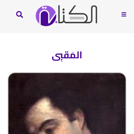
المَقبِى