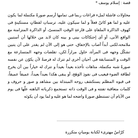
قصة : إسلام يوسف *
محاولات فاشلة لملء فراغات ربما فى تمامها أرسم صورةً مكتملة لما يكون 
عليه و لما هو كائنٌ فعلاً و لما سيكون عليه، ترسباتِ لقطاتٍ مستكينةٍ فى 
كهوف الذاكرة الملقاةِ على قارعةِ الوقتِ المنسىّ، أو الذاكرة المتزامنة مع 
الواقع الآنى، أو أى إحتكاكات بينى و بينه كان لابد من خلالها أن أستبين 
ملامحه،لكنى أبداً أصاب بالإخفاق، حتى هو إلى الآن لم يقدر على أن يتبين 
تشكّل وجهه فى المرآة، حاول مراراً..لكن، تقلصات وجهه المتسارعة مع 
الوقت و المتسابقة فى أحيان أخرى لم تترك له فرصةً لأن يكوّن عن نفسه 
صورةً شبه مكتملة، متاهات تأخذه بعيداً بعيداً و تترك له خياراً بين أن يخرج 
لطاقة الضوء فيغيب فى نفوذِ الوَهَج، أو يبقى هكذا بعيداً بعيداً، عميقاً عميقاً، 
فى قبوه المظلم يستكشف روحه المبتذلة بين مشاهد و صور و حروف و 
كلمات متعاقبة تفتته و فى الوقت ذاته تستجمع ذكرياته الباهته علّها فى يوم 
من الأيام أن تستنطق صورةً واضحه لما هو عليه و لما يود أن يكونَه
.........................................................................
كرّاسٌ مهترىء لكتابة يومياتٍ متكررة