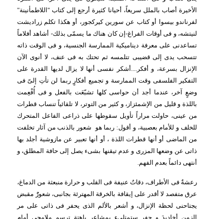
الأخيرة أصاب بالملل سريعاً، أحيانا كثيرة أرجع إلى كتاب "اللاطمأنينة" 
لفرناندو بيسوا أو كتاب عن سورين كيركجور، أو هكذا تكلم زراديشت 
لنيتشه، و فى أوقات الفراغ-إن كان هناك ما يسمّى بذلك- أشاهد أفلاماً 
تساعدنى على معرفة ديناميكية الممارسة الجنسية، و فى الوقت ذاته 
تتسحب يدى إلى قضيبى تتلمسه ثم تحتك به فى عنف، لا أنوى الآن 
الإنزال بسرعة، و أفكر....أشكر نفسى أنها لا يزال لديها القدرة على 
التفكير الفلسفى وقت الممارسة و تجميع أفكارٍ ربما لن تأتِ إلىّ فى 
وضعٍ آخر، عندما أجد أن حواسى كلها تشبّعَت بالفعل و فى أُفْعِمت 
باللذة و قليل من الإشمئزاز، و كثير من التوتر، لا تلقائياً تنساب قطرات 
من عينى، حاولت مراراً تأويل سقوطها على ذراعى الفاعل المتحرك 
للخلف و للأمام بعصبية، و أقول: ربما هو
شعور بالذنب من آثار تخلفت 
من الماضى أو أنها قطرات اللذة ، أو أنها تعبير عن مازوشية أجلد بها 
ذاتى عن وضعها المزرى و عدم تيقنها بشىء يصل إلى حافة المطلق، و 
أنتهى دائماً بعدم الفهم.
رعشةٌ فى الأطراف، دقاتٌ عنيفة فى القلب و حرارة منبعثة من الدماغ، 
عرق متفصد لا أقدر على إيقافة بالخرقة المهترئة بجانبى، شعورٌٌ مقبض 
يجتاحنى لحظة الإنزال، و أشعر بالألم الذى يحفر فى ذاتى على مر 
الزمن أخاديدَ و حفر ستمتلىء بمشاعر باهتة ترسم ملامحى أمام 