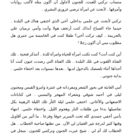
منساب تركني للعبث، للجنون لأحاول أن أكون مثله لأكتب روايات
وأمزقها .. لأبحث عن امرأة ترضي غروري البشري ..
تركني لأبحث عن حلمي بداخلي. أخي الذي اختفي هناك في البلدة ..
حينما جاء الصباح آنذاك كنت أرتجف هولا وأنت وأمي ترميان علي
بالجريمة .. كيف تركت أخي؟ طفلا كنت في الخامسة من عمري هل
مطلوب مني أن أكون رجلا !
أين كنت أنت؟ كنت تكتب امرأة للحياة وامرأة للذة .. أتتذكر فتحية .. تلك
الفتاة اللعوب في تلك البلدة .. تلك الفتاة التي رصدت عيون كنت أنا
أحداها أثناء تلصصك بالدخول لديها .. بعدها بسنوات بعد اختفاء حلمي ..
بداية جنوني ..
أمي العابثة في بحور الشعر ومفرداته في عنترة وامرؤ القيس ومجنون
ليلى في أحمد شوقي وشعراء المهجر والمتنبي .. في كتاباتات
الاصفهاني والأغاني.. اختفى حلمي ليلة الثأر تلك الليلة الرهيبة بكل
تفاصيلها بدءا من طلقات النار وهجوم الليل.. واختفاء حلمي.. انتهاء
بأنني أخفي جسدي كله تحت السرير خوفا وفزعا .. ما أثير من أقاويل
وقتها كثير لدرجة تثير الغثيان لي الآن.. من تظنها صاحبة الخطاب .. هل
الخطاب لك أم لي .. شيخ عبرت الجنون وتركتني للجنون.. مبجل في