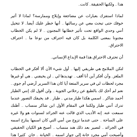
هذا .. ولكنها الحقيقة.. كانت..
لماذا استفزك بعبارات عن مضاجعة وإيلاج وممارسة؟ لماذا لا أثير
خوفك حتى تبحث معي عن رسالتها .. أنها خطر عليك أيضا.. لا تتخيل
أنني وحدي الواقع تحت تأثير خطابها المجنون .. لا لم يكن الخطاب
مجنونا بمعنى الكلمة بل كان فيه احتراف من نوعا ما .. احتراف
الاحتراق..
أن تحترف الاحتراق هذا قمة الإبداع الإنساني..
لتكن الملامح هي طريقي إليها .. أول شيء الآن ألا أفكر في الخطاب
الملغز.. وأن أفكر أين أنا أقف .. تهديدها لي .. لن يخيفني .. هي أو غيرها
مجرد لحظات لي في سرير المتعة أيا كان هذا السرير أرضي أم جوي ..
نعم لم أحكِ لك بالطبع عن رحلاتي الجوية .. ولن أقول لك إنني الطيار
أحمد شاكر .. اسمي هكذا طيار مدني .. طيار .. قد يخيفك التصور عندما
تدرك أنني طيار ولكننا في المقام الأول ابن شاكر منساب .. أظنك
سمعت عنه. إنه الأديب الذي قالت عنه الجرائد لسنوات هو ولا غيره
على الساحة .. حتى عندما تزوج من أمي التي كان اسمها ينازح اسمه
في الجرائد .. لتصير بعد ذلك هند منساب .. أصبح هو الكيان الحقيقي
وأصبحت أمي مجرد خانة إلى جوار اسمه .. الخيانة .. خان
كثيرا هذا