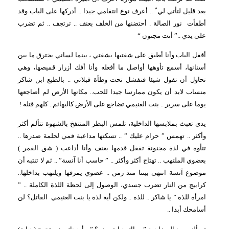
بعد قليل لتأتي لي ّ .. أعرف نوع انتقامي جيدا .. أدركها على الباب وقد
أطفأت
نور الصالة . أحتضنها من الخلف بعنف .. ترتجف .. ثم تضرب
على يدي ..” أنت مجنون “
أقفل الباب وأنا أطبق على شفتيها بشفتي ، بينما لساني يخترق ما بين
أسنانها، أسمع تأوهها أواصل ما أفعله وأنا أفك أزرار قميصها، وهي
تحاول أن تقول شيئا فتفشل تحت وطأة قبلاتي .. بالطبع ابن شاكر
منساب لابد أن يكون ممارسا جيدا للحب.. مكانها الأرض لم أضاجعها
يوما على سرير .. بنت الغنيمي تضاجع على الأرض كالبهائم.. كلهم قتلة !
يدي تعبث بملابسها الداخلية، تلمس البظر المنتفخ بالشهوة تتألم أكثر
وأكثر .. تهمس ” حرام عليك ” .. تسكتها مداعبة فمي لحلمة صدرها ..
تتأوه في لذة مجنونة تقفل قدمها بعنف وأنا أداعب ( شق القمر )
بعضوي الملتهب .. تهتاج أكثر وأكثر .. ” حاسب أنا آنسة” .. ثم لا تنتبه أن
موضوع آنسة انتهى بيننا منذ زمن .. عضوي يمزقها ويلتهب بداخلها..
كرابيج من النار تضرب جسدي، الوصول إلى لحظة اللذة الكاملة .. ”
امرأة للذة ” يا شاكر .. للذة .. ولكن أية لذة يا بنت الغنيمي
القاتل؟ لن
أسامحك أبدا ..