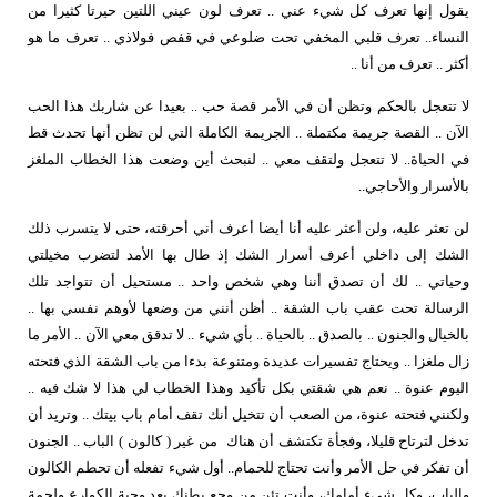
يقول إنها تعرف كل شيء عني .. تعرف لون عيني اللتين حيرتا كثيرا من
النساء.. تعرف قلبي المخفي تحت ضلوعي في قفص فولاذي .. تعرف ما هو
أكثر .. تعرف من أنا ..
لا تتعجل بالحكم وتظن أن في الأمر قصة حب .. بعيدا عن شاربك هذا الحب
الآن .. القصة جريمة مكتملة .. الجريمة الكاملة التي لن تظن أنها تحدث قط
في الحياة.. لا تتعجل ولتقف معي .. لنبحث أين وضعت هذا الخطاب الملغز
بالأسرار والأحاجي..
لن تعثر عليه، ولن أعثر عليه أنا أيضا أعرف أني أحرقته، حتى لا يتسرب ذلك
الشك إلى داخلي أعرف أسرار الشك إذ طال بها الأمد لتضرب مخيلتي
وحياتي .. لك أن تصدق أننا وهي شخص واحد .. مستحيل أن تتواجد تلك
الرسالة تحت عقب باب الشقة .. أظن أنني من وضعها لأوهم نفسي بها ..
بالخيال والجنون .. بالصدق .. بالحياة .. بأي شيء .. لا تدقق معي الآن .. الأمر ما
زال ملغزا .. ويحتاج تفسيرات عديدة ومتنوعة بدءا من باب الشقة الذي فتحته
اليوم عنوة .. نعم هي شقتي بكل تأكيد وهذا الخطاب لي هذا لا شك فيه ..
ولكنني فتحته عنوة، من الصعب أن تتخيل أنك تقف أمام باب بيتك .. وتريد أن
تدخل لترتاح قليلا، وفجأة تكتشف أن هناك
من غير ( كالون ) الباب .. الجنون
أن تفكر في حل الأمر وأنت تحتاج للحمام.. أول شيء تفعله أن تحطم الكالون
والباب، وكل شيء أمامك، وأنت تئن من وجع بطنك بعد وجبة الكوارع ولحمة