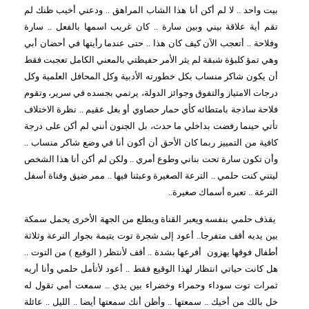
بيت واحد .. لا لم أكن أنا هذا الشاب المراهق .. ودعني أخيب ظنك لم
تقم أية علاقة بيني وبين سارة .. كان غريب اسمها بالفعل .. سارة
وفلاحة .. أتعجب الآن كيف كان هذا .. حتى عندما رأيتها في أحضان أبي
وهي تمؤ كلبؤة شبقة لم يثر الأمر حفيظتي بالمعني الكامل تعجبت فقط
أن يكون شاكر منساب بكل خطورته الأدبية وكل المحافل العلمية وكل
درجات الامتياز والتفوق وجوائز الدولة، يرتمي بجسده في سرير، وتقوم
فلاحة ساذجة بامتطائه كأي حمار حصاوي أو بغل عقيم .. نظرة الاختلاف
تأتي حينما رفضت بداخلي ما حدث، بل الجنون أنني لم أكن على درجة
كافية من التمييز ربما كان الأحق أن أكون أنا في وضع شاكر منساب ..
وأن تكون سارة تحت بناني وطوع أمري .. ولكن لم أكن أنا هذا الشخص
ليتني كنت حلمي .. الترعة الصغيرة وعبثنا فيها .. ممر ضيق وقناة أسفل
الترعة .. تعبره أسماك صغيرة..
يقذف حلمي بنفسه ويعبر القناة ويطلع من الجهة الأخرى يحمل سمكة
بين يديه أقف متفرجا.. أعود إلى شجرة توت يتيمة بجوار الترعة وثلاثة
أطفال فوقها يهزون
أفرعها بشدة .. أقف لأنتظر ( الوقيع ) من التوت ..
هل كانت حياتي انتظار لهذا الوقيع فقط .. أعود لأتأمل حلمي وأنا أريه
ثمرات توت سوداء وحمراء وخضراء بين يدي .. سمعت أمي تقول له
خل بالك من أخيك .. سمعتها .. وأظن أنك سمعتها أيضا .. الليل .. عائلة