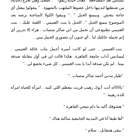
تسألني بعد المضاجعة ” معاك حباية ريفو؟ ” .. أضحك وهي تخرج (حباية)
من شنطتها لتذيبها داخل عضوها الملتهب بالشهوة .. ” بيقولوا بيقتل أي
حاجة بتخش
وبيمنع الحبل ” ..” وبيقوا الكولا الساخنة برضه بعد
الموضوع بتمنع الحبل “.. الحبل يا بنت الغنيمي .. اللعنة عليك .. بنت
الغنيمي تطمع في أن تحمل من ابن شاكر منساب .. هراء إلا تدرين أي
إثم تحمله عائلتك لنا .. أي جنون أن تتصوري الحمل مني ..
بنت الغنيمي .. حتى لو كانت أميرة أجمل بنات عائلة الغنيمي ..
ليسانس آداب جامعة القاهرة.. هكذا قالت لي في أول مقابلة صدفة
بيننا .. لم تكن صدفة أبدا يا بنت الغنيمي .. كل شيء يخضع لي ..”
“طيار مدني أحمد شاكر منساب ..”
“يااااااه أنت أبوك رهيب قريت معظم اللي كتبه .. امرأة للحياة امرأة
للذة رهيبة ..”
” هشوفك أكيد ما دام بتيجي القاهرة “
“أها طبعا أنا في المدينة الجامعية ساكنة هناك “
” يبقى هنتقابل .. سلام “