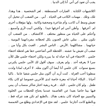
يجب أن تعود كي آتي
أنا إلى الدنيا ..
اكلاشيهات الكتابة .. العبارات المتمنطقة .. لغز الشخصية .. هذا وهذا،
تلك، وتلك .. مهمات الكاتب في الحياة .. أبي .. من الصعب أن تتخيل أن
تعيش وسط أب كاتب، وأم شاعرة وصحفية وكاتبة .. ولها مؤهلات أخرى
لم
أعرفها .. وأظن أنني لم أعرفها جيدا .. ولكنني أتيت لأري وأسمع ..
وأحكم على الحياة من منظور مختلف .. الاكتشاف .. من الصعب أن
تكون مثلي .. مثلي عاش الجنون بكل لحظاته مفرداتهما اليومية ..
حياتهما .. مشاكلهما ..الأرض .. الناس البشر .. العبث بكل وأيا من ..
صعب أن تعيش ما عشته .. اللحظة التي أضاعتني حقا هي لحظة اختفاء
حلمي .. الاختفاء في أية حياة له ما يبرره ولكن اختفاء حلمي ظل للآن
سرا لا يعرفه أحد .. ولم يعرف.. سوف أقول لك الأمر، حلمي يكبرني
بسبع سنوات
كان حلمي أنا أيضا أن أكون مثله.. لا أعرف لماذا ولدت
منطويا أحب العزلة .. كنت أريد أن أكون مثل حلمي شقيا عابثا .. باكيا
أحيانا .. البكاء أحيانا له معزة خاصة لدى الآخرين خصوصا لو كان بكاء
طفل .. ولو كان حلمي .. البلد .. قرية ريفية اختار شاكر منساب أن يبني
فيها بيتا خاصا بعيدا عن العاصمة عندما يحتاج للحظات من الخلوة
والتمييز مع الحياة كان يذهب هناك ..بالطبع لم تكن هند تتركه قط ،
وبالطبع كانت أجازتنا
حلمي .. لقد نجح في الإعدادي وطلع من الخمسة