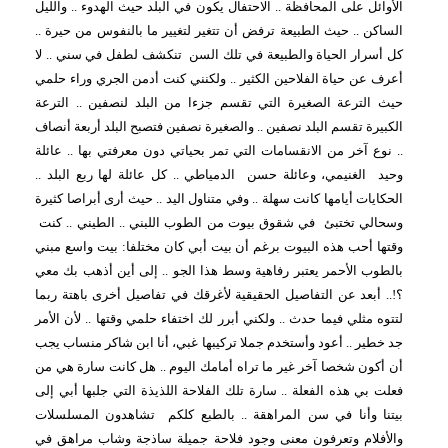
الأوائل على المحافظة .. الاحتفال يكون في البلد حيث الهدوء .. والليل
الساكن .. حيث الطبيعة ترفض أن تتغير لتغيير ما بالنفوس من حيرة ..
كل أسرار الحياة والطبيعة في تلك السن
تنكشف لطفل في سني .. لا
أعرف عن حياة الفلاحين الكثير .. ولكنني كنت أدمن الجري وراء حلمي
حيث الترعة الصغيرة التي تقسم جزءا من البلد لنصفين .. الترعة
الكبيرة تقسم البلد نصفين .. والصغيرة نصفين فتصبح البلد أربعة أنصاف
.. نوع آخر من الانقسامات التي تمر بحياتي دون معرفتي بها .. عائلة
وحيد
الغنيمي، وعائلة حسن
الدمياطي .. كل عائلة لها ربع البلد ..
الحكايات أيامها كانت سهلة .. وفي متناول اليد .. حيث أرى أبراصا كثيرة
وسحالي تختبئ
في شقوق بيوت من الطوب اللبني .. الطيني .. كنت
وقتها أحب هذه البيوت برغم أن بيت أبي كان مختلفا: بيت واسع مبني
بالطوب الأحمر يعتبر رفاهية وسط هذا الجو .. إلى أين أذهب بك معي
؟!.. أبعد عن التفاصيل الحقيقية لأغرقك في تفاصيل أخرى باهتة ربما
لتتوه مثلي فيما حدث .. ولكني أبرر لك اختفاء حلمي وقتها .. لأن الأمر
جد خطير .. أعود وأستخدم جملا تركيبها غبي، أنا ابن شاكر منساب يجب
أن أكون شخصا آخر غير ما تراه أمامك اليوم .. هل كانت سارة هي من
فعلت بي هذه الفعلة .. سارة تلك الفلاحة اللذيذة التي جلبها أبي إلى
بيتنا وأنا في سن المراهقة .. بالطبع كلكم
تشاهدون المسلسلات
والأفلام وتعرفون معنى وجود فلاحة جميلة ساذجة وشاب مراهق في