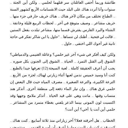
طائشة وربما أخفى العائلتان سر قتلهما لحلمي .. ولكن أين الجثة ..
سنوات وأنا أتردد هناك على البلد حيث الانقسامات الأربع كشهور السنة
.. الطباع تختلف من مكان لآخر هناك .. هناك خريف حار في جزء منها ..
خريف مشاعر .. وصيف متوهج في آخر .. لحظات الربيع قليلة وخانقة ..
الشتاء والبرد القارس يفترش قسما منها، مشاعر تبلدت بفعل السنين
.. قالت لي فتحية .. أظنك لن تنساها .. “حاول يا ابن شاكر تفكر في حاجة
تانية غير أخوك اللي اختفى .. حاول ..
ولكن كيف أفكر في شيء آخر غير حلمي؟ وعائلة الغنيمي والدمياطي؟
الشوق إلى القتل التمرد .. الحياة .. الشوق إلى الجنون بكل صوره ..
يجب أن أعرف الحقيقة كاملة .. لعبة السيجة (12) تعرفها جيدا بالطبع ..
كنت أنا وسيد خميس ندمن لعبها أثناء زيارتي لهناك، لجزء من الأربع ..
الترعة الكبيرة، والترعة الصغيرة .. مصرف المياه حيث قال البعض إن
حلمي غرق هناك .. وإن تيار الماء دفعه إلى منطقة أخرى.. أتذكر هند
منساب وقتها .. ماتت وهي على قيد الحياة . أتذكر ملامح وجهها وقد
اكتسبت لون الموتى بينما الذعر يلفني بغطاء متمرد من المشاعر ..
حلمي أين أنت يا
أخي؟ أين أنت؟
الخطاب .. هل أحرقته فعلا؟ آخر زياراتي منذ ثلاثة أسابيع .. كنت هناك ..
كنت قد تركت باب البيت مواربا أعرف أن أميرة الغنيمي .. ستتسحب