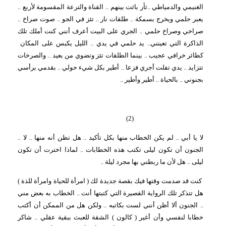
الغنيمي والدمياطي ..ثأر بائت بينهم .. القناة والترعة المقسومة لأربع ..
يعبر حلمي ويخرج بسمكة .. طلقات نار .. تئز في الجو .. صوت صراخ ..
صراخي وصراخ حلمي .. الجري على البيت أعرف أنني كنت أملك تلك
الذاكرة التي تعينني.. يد حلمي في يدي .. الليل يكبس على المكان
كطائر خرافي عجيب .. بينما الطلقات تئز وتضوي من بعيد .. والصرخات
تتزايد .. يدي تفلت أجري فزعا .. أطير بكل شيء حولي .. بقدمي برأسي
بجنوني .. بالحياة .. أطير وأطير ..
(2)
لا يا أبي .. لم يكن الخطاب منها بكل تأكيد .. هل تظن أنه منها .. لا ..
الجنون أن تكون ليلى تكتب هذه الخطابات .. لماذا اخترت أن تكون
ليلى .. هل لأن ما ربطني بها مجرد ليلة ..
كنت قد صدمت وقتها فيك بقصة جديدة لك ( امرأة للحياة وامرأة للذة )
هل تتذكر تلك الرواية القصيرة التي كتبتها أنت .. الخطاب به بعض مني
.. الجنون ألا أظن أنني لست بكاتبه .. ولكن هل من الممكن أن أكتب
خطابا لنفسي وأن أغير ( كالون ) الشقة للعبث ببقية عقلي .. شاكر