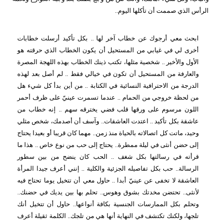
الرأس الذي صممت أن تأكلها اليوم..
ابحث معي أرجوك عن خطاب آخر لها .. بكل تأكيد أرسلت خطابات
أخرى لي في غيابي من المستحيل أن يكون الخطاب الذي حرقته هو
الأول والأخير .. شخصية مثلها، تكتب ذينك الخطاب بهذه اللهجة المصرة
والعارفة من المستحيل أن تكون في خيالي فقط .. لم أصل بعد لهذه
الدرجة من الاحترافية النسائية في الكتابة .. من أين بدأ كل شيء هل
من لحظة خروجي من الحمام .. عندما تسمرت عينيّ على ظرف أحمر
اللون مرسوم على ورقها قلب فضي يخترقه سهم .. إنه خطاب من
عاشقة بكل تأكيد .. اعتدت العاشقات.. وآسف أن أصدمك، شخص مثلي
وحيد، ماتت كل اتصالاته بالحياة منذ زمن.. مهما كان قريبا أو بعيدا يحتاج
إلى حضن أنثى في ليلة ممطرة.. يحتاج إلى حب من نوع خاص .. هذا ما
قرأته في رسالتها بكل شغف .. الحب كان ينضح من بين سطور
الرسالة.. حب بكل تفاصيله الجزئية والكلية .. إنني أعرف جيدا المرأة
العاشقة لا تخفى عن عينيّ أبدا .. حاول معي أن تتخيل يوما تحتاج فيه
لأنثى.. تحتضن مخدتك بشوق وهوس.. تحلم بها بين يديك في حضنك..
وتحلم بكل الممارسات الجنسية بكافة أنواعها.. حاول أن تتخيل أنك
تلجها، ولكنك تكتشف في النهاية أنها هي من تلجك.. الكلمة ثقيلة أعرف