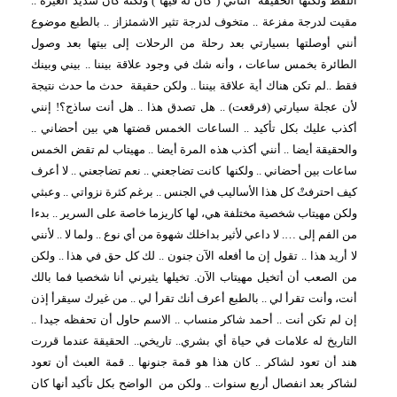
اللفظ ولكنها الحقيقة
الثاني ( كان له فيها ) ولكنه كان شديد الغيرة ..
مقيت لدرجة مفزعة .. متخوف لدرجة تثير الاشمئزاز .. بالطبع موضوع
أنني أوصلتها بسيارتي بعد رحلة من الرحلات إلى بيتها بعد وصول
الطائرة بخمس ساعات ، وأنه شك في وجود علاقة بيننا .. بيني وبينك
فقط ..لم تكن هناك أية علاقة بيننا .. ولكن حقيقة
حدث ما حدث نتيجة
لأن عجلة سيارتي (فرقعت) .. هل تصدق هذا .. هل أنت ساذج؟! إنني
أكذب عليك بكل تأكيد .. الساعات الخمس قضتها هي بين أحضاني ..
والحقيقة أيضا .. أنني أكذب هذه المرة أيضا .. مهيتاب لم تقض الخمس
ساعات بين أحضاني .. ولكنها
كانت تضاجعني .. نعم تضاجعني .. لا أعرف
كيف احترفتْ كل هذا الأساليب في الجنس .. برغم كثرة نزواتي .. وعبثي
ولكن مهيتاب شخصية مختلفة هي، لها كاريزما خاصة على السرير .. بدءا
من الفم إلى …. لا داعي لأثير بداخلك شهوة من أي نوع .. ولما لا .. لأنني
لا أريد هذا .. تقول إن ما أفعله الآن جنون .. لك كل حق في هذا .. ولكن
من الصعب أن أتخيل مهيتاب الآن. تخيلها يثيرني أنا شخصيا فما بالك
أنت، وأنت تقرأ لي .. بالطبع أعرف أنك تقرأ لي .. من غيرك سيقرأ إذن
إن لم تكن أنت .. أحمد شاكر منساب .. الاسم حاول أن تحفظه جيدا ..
التاريخ له علامات في حياة أي بشري.. تاريخي.. الحقيقة عندما قررت
هند أن تعود لشاكر .. كان هذا هو قمة جنونها .. قمة العبث أن تعود
لشاكر بعد انفصال أربع سنوات .. ولكن من
الواضح بكل تأكيد أنها كان