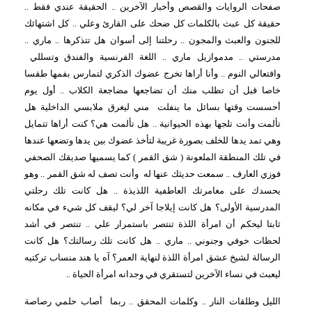
صفحات الروايات والقصص وأخبار الآخرين .. الحقيقة عندي فقط ..
حقيقة كل عبث بالكلمات كل ضحك على القارئ وعلي .. كل اشتهائك
للجنون والعبث والمجون .. رحلتنا إلى أسوان هل تتذكرها .. ماري ..
مدرستي .. مدموازيل ماري .. اللغة الفرنسية والفندق وتسللي
وافتعالي النوم .. وأنا أراها تخرج عضوك الذكري لتمارس بفمها طقسا
خاصا قبل أن تطلب منك أن تضاجعها مضاجعة الكلاب .. أول يوم
أحسست وقتها بسائل ما ينفلت
مني ليغرق ملابسي الداخلية هل
تألمت وأنت تلجها بهذه الحيوانية .. هل تألمت هي؟ كنت أراها تتمايل
وهي تمد يدها للخلف بصورة غريبة لتأخذ عضوك بين يدها وتضعها عندها
في تلك المنطقة الملعونة ( شق القمر ) كما يسميها صديقك الصحفي
فوزي العارف .. سمعت حديثك عنها له
وأنت تصف له شق القمر .. وهو
يحسدك على مغامرتك العاطفية اللذيذة .. هل كانت تلك رحلتي
المدرسية الأولى؟ هل كانت إيلاجا آخر لي؟ ليقف كل شيء في مكانه
ثابتا ليحكم أن امرأة اللذة تنتصر باستمرار علي .. تنتصر في أشد
لحظات خوفي وجنوني .. ماري .. هل كانت تلك رسالتك؟ هل كانت
الرسالة لشيخ عشق امرأة اللذة لنهاية العمر؟ آه يا هند منساب تركتيه
ليعبث في نساء الآخرين لتستقري في وجدانه امرأة الحياة ..
الليل وطلقات النار .. وكلمات المحقق .. ربما
أصاب حلمي رصاصة