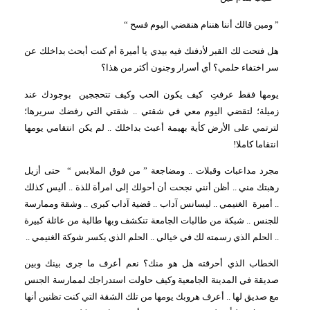
” ومين قالك أننا هننام هنقضي اليوم فسح “
هل فتحت لك القبر لأدفنك فيه بيدي يا أميرة أم كنت أبحث بداخلك عن
سر اختفاء حلمي؟ أي أسرار وجنون أكثر من هذا؟
يومها فقط عرفتِ
كيف يكون الحب وكيف تتحججين
بوجودك عند
زميلة؛ لتقضي اليوم معي في شقتي .. شقتي التي رفضك سريرها؛
لترتمي على الأرض كأية بهيمة أعبث بداخلك .. لم يكن انتقامي يومها
انتقاما كاملا!
مجرد مداعبات وقبلات .. ومضاجعة ” من فوق الملابس “
حتى أزيل
رهبتك مني .. أظن أنني نجحت أن أحولك إلى امرأة للذة .. أليس كذلك
.. أميرة
الغنيمي .. ليسانس آداب .. قضية آداب كبرى .. وشقة وممارسة
للجنس .. شبكة من طالبات الجامعة تنكشف وبها طالبة من عائلة كبيرة
.. الحلم الذي رسمته لك في خيالي .. الحلم الذي يكسر شوكة الغنيمي ..
الخطاب الذي أحرقته هل هو منك؟ نعم أعرف ما جرى بينك وبين
صديقة في المدينة الجامعية وكيف حاولت استدراجك لممارسة الجنس
مع صديق لها .. أعرف هروبك يومها من تلك الشقة التي كنت تظنين أنها