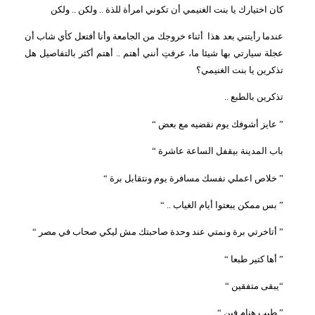
كان اختيارك يا بنت الغنيمي أن تكوني امرأة للذة .. ولكن .. ولكن
عندما رأيتني بعد هذا
أثناء خروجك من الجامعة وأنا أفتعل كأي شاب أن
عجلة سيارتي بها شيئا ما، عرفتِ أنني أهتم .. أهتم أكثر بالتفاصيل هل
تذكرين يا بنت الغنيمي؟
تذكرين بالطبع ..
” عايز أشوفك يوم نقضيه مع بعض “
باب المدينة بيقفل الساعة عاشرة “
” خلاص اعملي نفسك مسافرة يوم ونتقابل برة “
” بس ممكن يبعتوا أيام الغياب .. “
” أتاخرتي برة ونمتي عند وحدة صاحبتك مش ليكي صحاب في مصر “
” أها كتير طبعا “
“يبقى متفقين “
” طيب هنام فين “