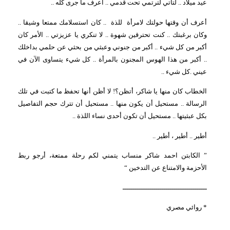
عيد ميلاد .. لتأتي لترتمي تحت قدمي .. أعرف ما جرى كله ..
أعرف أن وقتها حولتك لامرأة
للذة
.. كان استسلامك ممتعا وشيقا ..
وكان برغبتك .. كنت تحترقين شهوة .. لا تنكري يا عزيزتي .. الأمر كان
أكبر من كل شيء .. أكبر من جنوني وعبثي من بحثي عن حلمي بداخلك
.. أكبر من هذا الهوس المجنون بالمرأة .. كل شيء يتساوى الآن في
عيني .كل شيء ..
الخطاب كان منها يا شاكر، أتظن؟! لا أظن أنها تحفظ ما كتبت في تلك
الرسالة .. مستحيل أن يكون منها .. مستحيل أن تترك حجم التفاصيل
بكل عبثيتها .. مستحيل أن تكون أحدى نساء اللذة ..
أطير .. أطير ، أطير ..
” الكابتن احمد شاكر منساب يتمني لكم رحلة ممتعة، أرجو ربط
الأحزمة والامتناع عن التدخين “
ـــــــــــــــــــــــــــــــــــــــــ
* روائي مصري