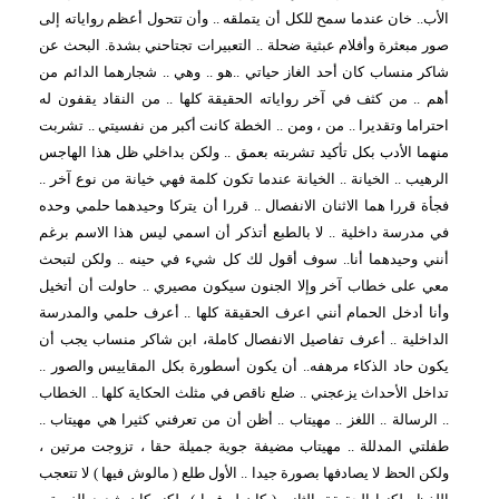
الأب.. خان عندما سمح للكل أن يتملقه .. وأن تتحول أعظم رواياته إلى
صور مبعثرة وأفلام عبثية ضحلة .. التعبيرات تجتاحني بشدة. البحث عن
شاكر منساب كان أحد الغاز حياتي ..هو .. وهي .. شجارهما الدائم من
أهم .. من كثف في آخر رواياته الحقيقة كلها .. من النقاد يقفون له
احتراما وتقديرا .. من ، ومن .. الخطة كانت أكبر من نفسيتي .. تشربت
منهما الأدب بكل تأكيد تشربته بعمق .. ولكن بداخلي ظل هذا الهاجس
الرهيب .. الخيانة .. الخيانة عندما تكون كلمة فهي خيانة من نوع آخر ..
فجأة قررا هما الاثنان الانفصال .. قررا أن يتركا وحيدهما حلمي وحده
في مدرسة داخلية .. لا بالطبع أتذكر أن اسمي ليس هذا الاسم برغم
أنني وحيدهما أنا.. سوف أقول لك كل شيء في حينه .. ولكن لتبحث
معي على خطاب آخر وإلا الجنون سيكون مصيري .. حاولت أن أتخيل
وأنا أدخل الحمام أنني اعرف الحقيقة كلها .. أعرف حلمي والمدرسة
الداخلية .. أعرف تفاصيل الانفصال كاملة، ابن شاكر منساب يجب أن
يكون حاد الذكاء مرهفه.. أن يكون أسطورة بكل المقاييس والصور ..
تداخل الأحداث يزعجني .. ضلع ناقص في مثلث الحكاية كلها .. الخطاب
.. الرسالة .. اللغز .. مهيتاب .. أظن أن من تعرفني كثيرا هي مهيتاب ..
طفلتي المدللة .. مهيتاب مضيفة جوية جميلة حقا ، تزوجت مرتين ،
ولكن الحظ لا يصادفها بصورة جيدا .. الأول طلع ( مالوش فيها ) لا تتعجب