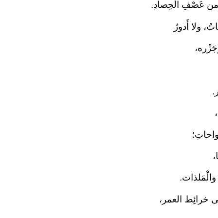
 من عَصْفِ الْحِصادِ.
ُ، ولا أَدورُ
جَزْره،
.
،
لواحاتِ؛
،
 والْمَلذات.
 على خرائِط العمر،