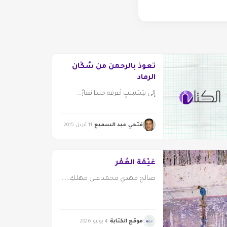
تعوذ بالرحمن من سُكَّان
الرماد
إلى شِبْشِبٍ أعرفُه جيدا نَغَارُ...
فتحي عبد السميع
11 أبريل 2015
غَيْمَةُ العُمْر
صالح مهدي محمد على مهلكِ.....
موقع الكتابة
4 يوليو 2026