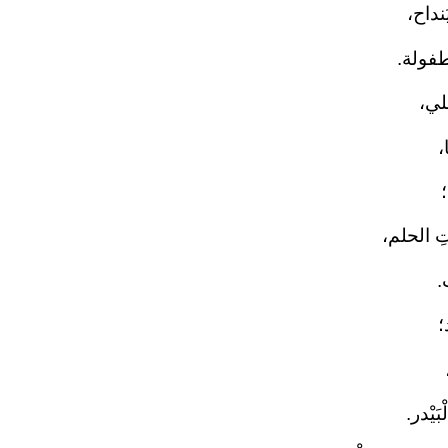
نداح،
فولة.
لي،
،
تِ الحلم،
.
؛
بَيْدر.