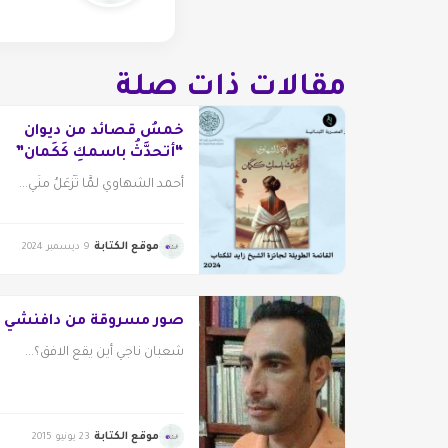
مقالات ذات صلة
خمسُ قصائد من ديوان
“أتحدَّثُ باسمكِ كَكَمان”
أحمد الشهاوي لمَّا تَزْعَلُ منِّي...
موقع الكتابة
9 ديسمبر 2024
صور مسروقة من دافنشي
شعبان ناجي أين يقع الافق؟...
موقع الكتابة
23 يونيو 2015