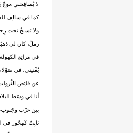
لا يُصافِحني موجٌ يَ
كما في سالِف الط
ولا يَسيخُ تحت رِج
رملٌ، كان لي ذهبًا
في مَراتِع الكهولة؛
يُغْنيني، في صَوْلا
عن فائِض الثَّروات
أنا في وسَط البلاد
بين غرْب وجَنوب،
ثابِتٌ كَمِحْور في الْ