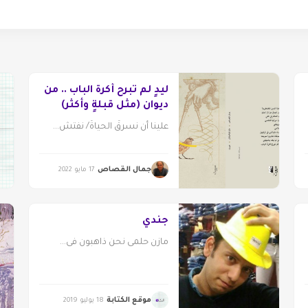
ليدٍ لم تبرح أكرةَ الباب .. من
ديوان (مثل قبلةٍ وأكثر)
علينا أن نسرقَ الحياةَ/ نفتش...
جمال القصاص
17 مايو 2022
جندي
مازن حلمى نحن ذاهبون فى...
موقع الكتابة
18 يوليو 2019