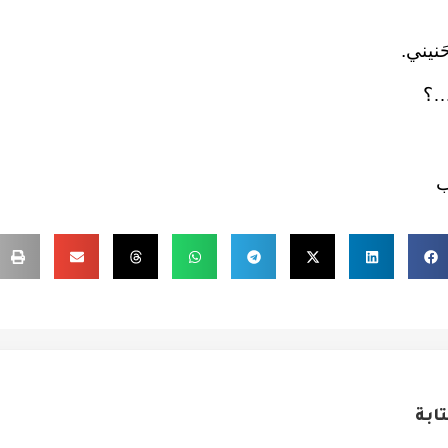
حَنيني.
ي…؟
ب
ابة