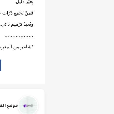
بِغيْر دليل.
فَمنْ يَجْمع ذَرّات 
ويُعيدُ تَرْميم ذات
………………
*شاعر من المغر
موقع الكت