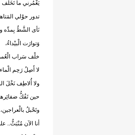
يَغْمُرني ما تَخَلَّف
تدور حوْلي المَتاهات
نَأى الشَّطُ بِمدِّه و
وَتوارَت الْبيْداءُ،
خلْف سَراب الْعُمر
لا أَصِلُ رَحِم الْماء
ولا أُلاطِف نَخْلَ ا
حين تَفُكُّ ضفائِرها
وتَحْبلُ بالْعراجين،
أنا الآن مُنْبَثٌّ..