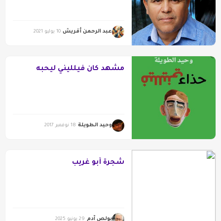
عبد الرحمن أقريش
10 يوليو 2021
مشهد كان فيلليني ليحبه
وحيد الطويلة
18 نوفمبر 2017
شجرة أبو غريب
بولص آدم
29 يونيو 2025