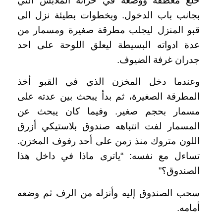
خلع معطفه ووضعه في خزانة الملابس التي
بجانب باب الدخول. وبخطوات بطيئة نزل الى
قبو المنزل ليجلب مطرقة صغيرة ومسمار من
عدة ادواته البسيطة ليعلق اللوحة على احد
جدران غرفة الضيوف.
وعندما دخل المخزن الذي في القبو أخذ
المطرقة الصغيرة، ثم بدأ يبحث بين عدته على
مسمار بحجم صغير. وفيما كان يبحث عن
المسمار لفت انتباهه صندوق بلاستيكي أزرق
اللون متروك منذ زمن على أحد رفوف المخزن.
تساءل مع نفسه: “ياترى ماذا في داخل هذا
الصندوق؟”
سحب الصندوق إليه وأنزله من الرف ثم وضعه
أمامه.