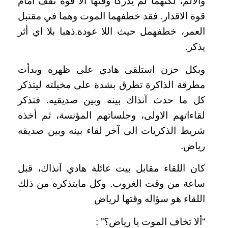
والألم، لكنهما لم يدركا وقتها ألا قوة تقف امام
قوة الاقدار. فقد خطفهما الموت وهما في مقتبل
العمر، خطفهمل حيث اللا عودة.ذهبا بلا اي أثر
يذكر.
وبكل حزن استلقى هادي على ظهره وبدأت
مطرقة الذاكرة تطرق بشدة على مخيلته ليتذكر
كل ما حدث آنذاك بينه وبين صديقيه. فتذكر
لقاءاتهم الاولى، وجلساتهم المؤنسة، ثم أخذه
شريط الذكريات الى آخر لقاء بينه وبين صديقه
رياض.
كان اللقاء مقابل بيت عائلة هادي آنذاك، قبل
ساعة من وقت الغروب. وكل مايتذكره من ذلك
اللقاء هو سؤاله وقتها لرياض
“ألا تخاف الموت يا رياض؟” :