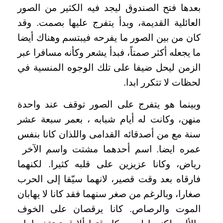
بعدها فتح الصندوق ليجد فيه الكثير من الصور
العائلية القديمة، وبدأ يتفرج عليها بصمت. وقد
كان من بين الصور ما يفرحه فيبتسم وهناك أيضا
ما يجعله أكثر صمتاً، فبدأ يشعر وكأنه مسافرا عبر
الزمن ليحل ضيفا على تلك الوجوه المنسية في
لحظات لا تتكرر ابدا.
وبينما هو يتفرج على الصور توقف عند واحدة
منهن، وكانت له أيام شبابه ، بعمر سبعة عشر
سنة مع من أصدقائه القدامى واللذان كانا بنفس
عمره ايضا. اسم أحدهما مشتت واسم الآخر
رياض، وكانا عزيزين على قلبه كثيرا. لكنهما
فارقاه بعد وقت قصير، لانهما سيّقا إلى الحرب
صغارا، وبالرغم من صغر سنهما فقد كانا لا يهابان
الموت والرصاص. كانا يرقصان على الخوف