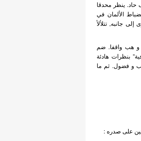
ف حاد. ينظر محدقا
لضباط الألمان في
لى جانبه, تتلألأ
 و هب واقفا. ضم
ية” بنظرات هادئة
اب و فضول. ثم ما
كين على صدره :