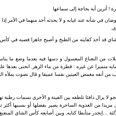
 ! أترين أية بحاجة إلى سماعها
ضان في شأنه عند غيابه و لا يحدثه أحد منهما في الأمر إذا
ى.
شاي قد أخذ كفايته من الطبخ و أصبح جاهزا فصبه في كأس
ت من النعناع المغسول و دسها فيه بعدما وضع ما يناس
ه متميزا عن غيره : قطرة من ماء الزهر. انحنى بعدها على
من أنفه مغمض العينين نفسا عميقا و قال نصوت يملأه ا
جو لا يزال دافئا تلطفه بين الفينة و الأخرى نسمات رطبة 
مزيدا من العذوبة الساحرة يصير بفضلها أو بسببها أكثر 
ئة …إنحدر متأبطا كتابه, وبين أصابعه كأس الشاي المنعنع.