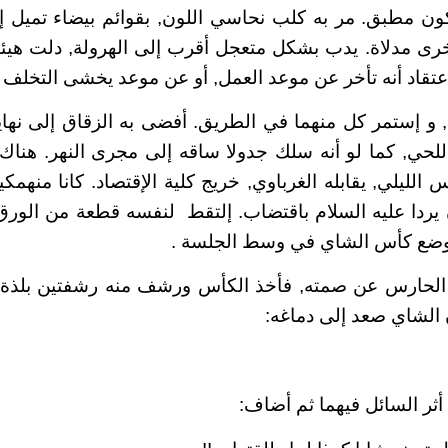
ون مطبق. مر به كلب نحاسي اللون, بقوائم بيضاء تميل إ
أخرى مدلاة. يدب بشكل متعجل أقرب إلى الهرولة, دلت هيئت
عتقاد أنه تأخر عن موعد العمل, أو عن موعد يخشى التخلف ع
ة, و إستمر كل منهما في الطريق. أفضى به الزقاق إلى نهاي
للحي, كما لو أنه سلك جدولا ساقه إلى مجرى النهر. هنا
س الليلي, يقابله الغرباوي, خريج كلية الإقتصاد. كانا منهمك
يردا عليه السلام باقتضاب. إلتقط
لنفسه قطعة من الورق 
 ووضع كأس الشاي في وسط الجلسة .
لحارس عن صمته, فأخذ الكأس ورشف منه رشفتين بلذة و
ن الشاي صعد إلى دماغه:
ر السائل فيهما ثم أضاف: