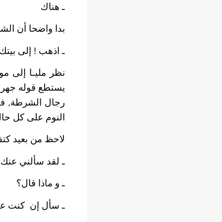
ـ هناك
بدا واضحا أن الش
ـ اذهب ! إلى بيت
نظر مليـا إلى م
يستطع قوله جهرا 
رجال الشرطة, فقف
النوم على كل حال
لاحظ من بعيد كتف
ـ لقد سألني عنك
ـ و ماذا قال؟
ـ سأل إن
كنت عا