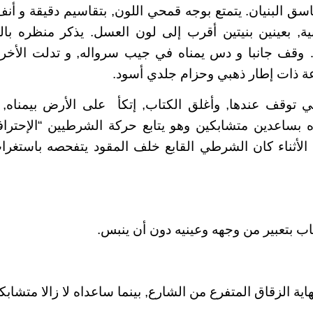
اسق البنيان. يتمتع بوجه قمحي اللون, بتقاسيم دقيقة و أن
ية, بعينين بنيتين أقرب إلى لون العسل. يذكر منظره با
وقف جانبا و دس يمناه في جيب سرواله, و تدلت الأخرى إ
 ذات إطار ذهبي وحزام جلدي أسود.
 توقف عندها, وأغلق الكتاب, إتكأ
على الأرض بيمناه,
 بساعدين متشابكين وهو يتابع حركة الشرطيين “الإحتراف
 الأثناء كان الشرطي القابع خلف المقود يتفحصه باستغر
اب بتعبير من وجهه وعينيه دون أن ينبس.
اية الزقاق المتفرع من الشارع, بينما ساعداه لا زالا متشاب