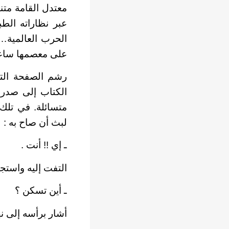
معتدل القامة متن
عبر نظاراته الطب
الحرب العالمية… 
على معصمها ساعة
رشم الصفحة التي
الكتاب إلى صدره
متسائلة. في تلك
لبث أن صاح به :
ـ إي !! أنت .
التفت إليه واستج
ـ أين تسكن ؟
أشار برأسه إلى نه