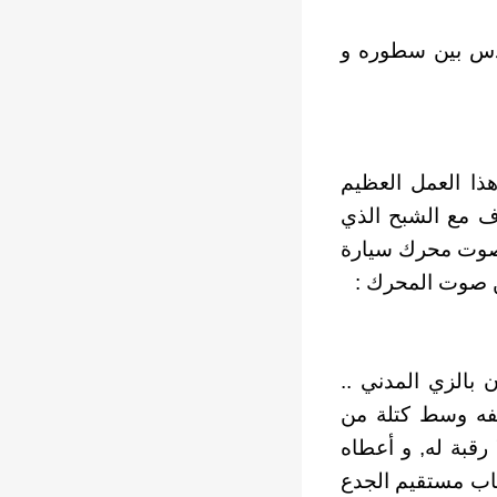
واندس بين سطوره و
ذا العمل العظيم
وف مع الشبح الذي
 لصوت محرك سيارة
ن صوت المحرك :
 بالزي المدني ..
تفه وسط كتلة من
رقبة له, و أعطاه
شاب مستقيم الجدع