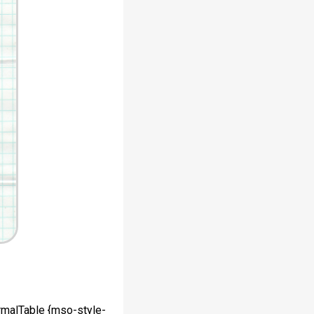
ormalTable {mso-style-