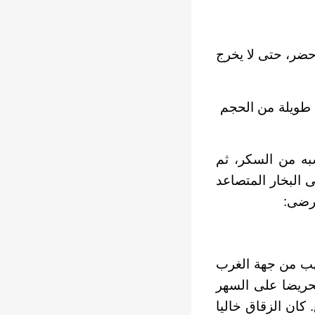
 حضر، حتى لا يخرج
 طويلة من الحجم
به من السكر، ثم
 البخار المتصاعد
لرضى:
تهب من جهة الغرب
تحريضا على السهر
 كان الزقاق خاليا