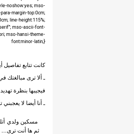
tyle-noshow:yes; mso-
o-para-margin-top:0cm;
cm; line-height:115%;
serif"; mso-ascii-font-
ibri; mso-hansi-theme-
font:minor-latin;}
كانت تتابع تفاصيل أي
ـ ألا ترى مبالغتك ف
فيجيبها بنظرة تهديد ت
ـ أنا أيضا لا يعجبني 
مسكين ولدي أتلف
ثم ها أنت ترى…