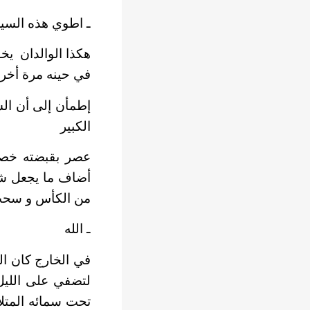
ـ اطوي هذه السيرة
هكذا الوالدان
يخو
في حينه مرة أخر
إطمأن إلى أن ال
الكبير
عصر بقبضته خصلا
أضاف ما يجعل شاي
من الكأس و سحب 
ـ الله
في الخارج كان ال
لتضفي على الليل 
تحت سمائه المتلأل