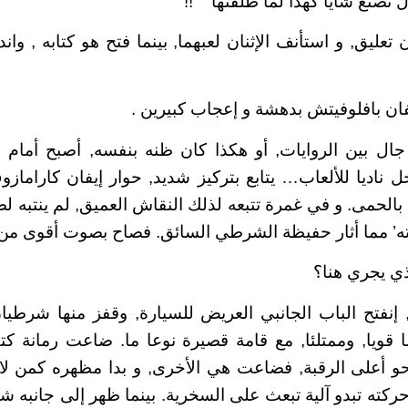
ال تصنع شايا كهذا لما طلقتها
!!
 تعليق, و استأنف الإثنان لعبهما, بينما فتح هو كتابه , 
يفان بافلوفيتش بدهشة و إعجاب كبيرين .
ال بين الروايات, أو هكذا كان ظنه بنفسه, أصبح أمام ه
اديا للألعاب… يتابع بتركيز شديد, حوار إيفان كاراماز
ه بالحمى. و في غمرة تتبعه لذلك النقاش العميق, لم ينتبه
ه’ مما أثار حفيظة الشرطي السائق. فصاح بصوت أقوى م
لذي يجري هنا؟
نفتح الباب الجانبي العريض للسيارة, وقفز منها شرطيان
 قويا, وممتلئا, مع قامة قصيرة نوعا ما. ضاعت رمانة ك
و أعلى الرقبة, فضاعت هي الأخرى, و بدا مظهره كمن لا 
ركته تبدو آلية تبعث على السخرية. بينما ظهر إلى جانبه 