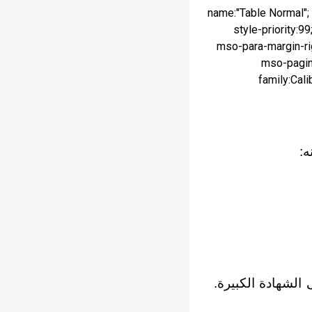
name:"Table Normal";
style-priority:9
mso-para-margin-ri
mso-pagina
family:Cali
ه:
لشهادة الكبيرة.