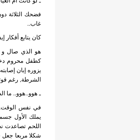
ـ لو كانت أم العي
فضحك الثلاثة دون
غاب..
كان يتابع أفكار إ
هو الذي صال و ج
كطفل محروم دخل ن
يزوره إبان إصابت
الشرطة, رغم قوت
ـ هوو..هوو.. ما ا
في نفس الوقت, إ
يملك الأول جسما
اللحم تصاعدت نح
شكلا مربعا جعل ح