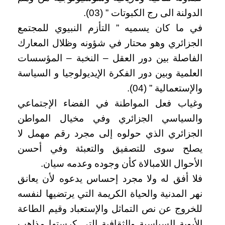
الدولنة الى رج الكبوتات ” (03).
في ما كان يسميه ” التأزم النبيوي للمجتمع
الجزائري وهو محتار في شؤونه وظلال المعارك
الفاصلة بين دور العقل – النخبة – المؤسسات
العلمية وبين دور الفكرة الإيديولوجيا و السياسة
والإستعمالية ” (04).
وغياب فعل المواطنة في الفضاء الإجتماعي
والسياسي الجزائري وفي مخيال المواطن
الجزائري الذي حولوه إلى مجرد رقم مهمل لا
يصلح سوى للتصفيق والتعبئة وفي أحسن
الأحوال اللامبالاة كأن وجوده وعدمه سيان.
فلا أفق له ولا مجرد إحساس يدعوه لأن يعانق
نهر المدنية والحياة الكريمة التي يرتضيها لنفسه
للخروج عن نص التماثل والإستعباد وقيم الطاعة
الأبوية السياسية والثقافية التي كرستها مذاهب