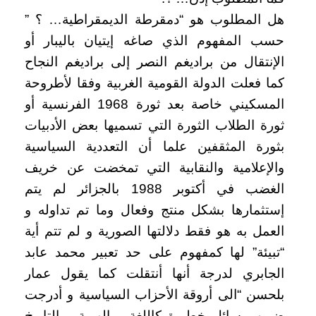
هل المطلوب هو “دمقرطة الديمقراطية… ؟ ”
حسب المفهوم الذي صاغه إيتيان باليبار أو
الإنتقال من براديغم النصر إلى براديغم النجاح
كما فعلت الدولة القومية الغربية وفقا لأطروحة
المسكيني خاصة بعد ثورة 1968 الفرنسية أو
ثورة الطلاب الثورة التي تسميها بعض الأدبيات
بثورة المثقفين علما أن التعددية السياسية
والإعلامية والنقابية التي تمخضت عن خريف
الغضب في أكتوبر 1988 بالجزائر لم يتم
إستثمارها بشكل منتج وفعال وما تم تداوله و
العمل به هو فقط دلالتها الصورية و لم تتم أية
“تبيئة” لها كمفهوم على حد تعبير محمد عابد
الجابري لدرجة أنها أنتقلت كما يقول عمار
بلحسن “الى أروقة الأحزاب السياسية و أدرجت
ضمن مسائل خطيرة كاللغة و الهوية و التاريخ