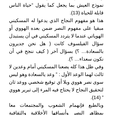
نموذج العيش بما يجعل كما يقول “حياة الناس
قابلة للحياة (13).
هذا هو مفهوم النجاح الذي يدعوا له المسكيني
مبقيا على مفهوم النصر ضمن بعده الهووي أو
الهوياتي عندما لا يتردد المسكيني في أن يستبدل
سؤال الفيلسوف كانت ( هل نحن جديرون
بالسعادة… ؟) بسؤال آخر ( كيف ننجح في أن
نكون سعداء… ؟).
وفي ظل هذا كله يضعنا المسكيني أمام وعدين لا
ثالث لهما الوعد الأول : ” وعد يالسعادة وهو ليس
سوى نصر هووي وبلا أي توقيع شخصي ووعد ثان
لتحقيق النجاح لا يحتاج فيه المرء إلى تبرير هووي
” (14).
وبالطبع فإنهمام الشعوب والمجتمعات معا
بمظاهر النصر وأنساقها الأخلاقية والثقافية