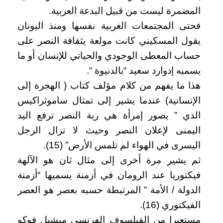
المضمرة ليست من قبيل البدعة العربية.
فحتى المجتمعات الغربية نفسها ومنذ اليونان
يقول المسكيني كانت مولعة يثقافة النصر على
حساب المعطى الوجودي والحياتي للإنسان أو ما
يسميه إدوارد سعيد “بالدنيوة “.
هذا ما يفهم من كلام مؤلف كتاب ( الهجرة إلى
الإنسانية) عندما يشير إلى تمثال ساموثراكيس
الذي ” يصور إمرأة هي ربة النصر ترفع اليد
اليمنى لإعلان النصر وحيث لا تزال الرجل
اليسرى في الهواء لم تلمس الأرض” (15).
ثم يشير مرة أخرى إلى مثال ثان هو الآلهة
فيكتوريا عند الرومان في أزمنة يسميها “أزمنة
الدولة / الأمة ” المرتبطة حسبه بعصر هو العصر
الفيكتوري (16).
مستعيرا من الفيلسوف الفرنسي ميشيل فوكو