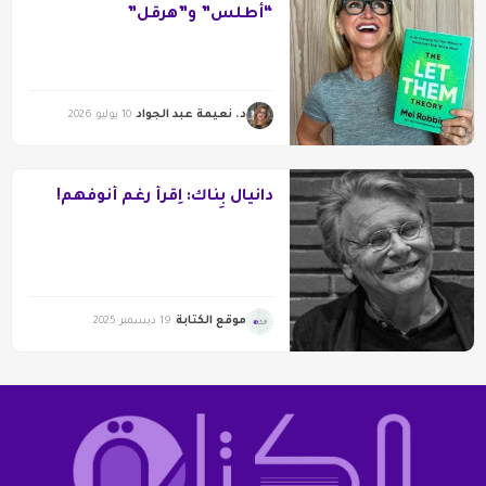
“أطلس” و”هرقل”
د. نعيمة عبد الجواد
10 يوليو 2026
دانيال بِناك: اِقرأ رغم أنوفهم!
موقع الكتابة
19 ديسمبر 2025