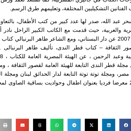
 الفنانين التشكيليين المختلفة، وتعليمهم طرق الرسم.
سحر عبد الله، صدر لها عدد كبير من كتب الأطفال، بالتعاو
ية والعربية، حيث قدمت مع الكاتب الكبير الراحل نادر أب
طفل عجوز” عام 2007 عن دار البستاني، ومع الشاعر طاهر البرنبالي ك
مجلة قطر الندى التابعة للهيئة العامة لقصور الثقافة ، و
 مصر، ومجلة توتة توتة التابعة لدار الحدائق لبنان ومجلة ا
أقامت عام 2009 معرضا فرديا بعنوان اطفال وحواديت بساقية الصاوى