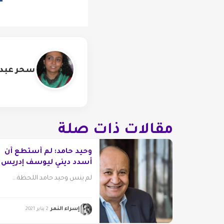
سحر عبد ا
مقالات ذات صلة
وحيد حامد: لم أستطع أن
أسدد ديني ليوسف إدريس
لم ينس وحيد حامد اللحظة...
إسراء النمر
2 يناير 2021