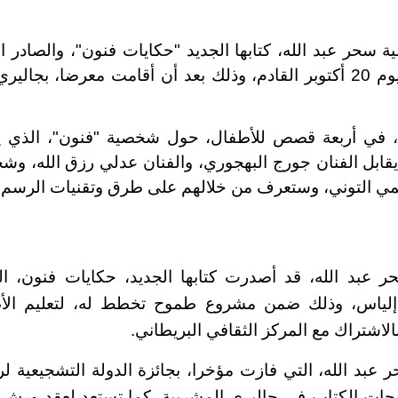
لية سحر عبد الله، كتابها الجديد "حكايات فنون"، والصادر ا
في مكتبة البلسم يوم 20 أكتوبر القادم، وذلك بعد أن أقامت معرضا،
ب، في أربعة قصص للأطفال، حول شخصية "فنون"، الذي 
قابل الفنان جورج البهجوري، والفنان عدلي رزق الله، 
ي التوني، وستعرف من خلالهم على طرق وتقنيات الرسم ا
حر عبد الله، قد أصدرت كتابها الجديد، حكايات فنون، 
 إلياس، وذلك ضمن مشروع طموح تخطط له، لتعليم الأ
لاشتراك مع المركز الثقافي البريطاني.
ر عبد الله، التي فازت مؤخرا، بجائزة الدولة التشجيعية ل
حات الكتاب في جاليري المشربية، كما تستعد لعقد ورش ف