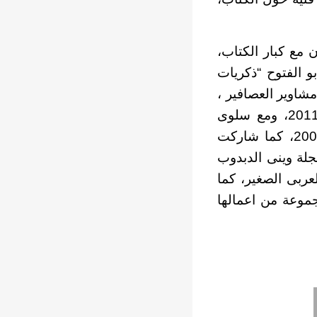
ن مع كبار الكتاب،
و الفتوح “ذكريات
تاب مشاوير العصافير ،
الهيئة العامة لقصور الثقافة – كتاب قطر الندى، تأليف طاهر البرنبالى 2011، ومع سلوى
العناني كتاب حبيبة وعبد الرحمن ، عن الهيئة المصرية العامة للكتاب ، 2008، كما شاركت
مجلة وينى الدبدوب
لعربى الصغير، كما
 لمجموعة من اعمالها