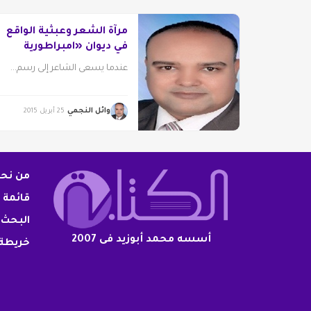
مرآة الشعر وعبثية الواقع
في ديوان «امبراطورية
الحوائط»
عندما يسعى الشاعر إلى رسم...
وائل النجمي
25 أبريل 2015
من نح
قائمة 
البحث 
أسسه محمد أبوزيد فى 2007
خريطة 