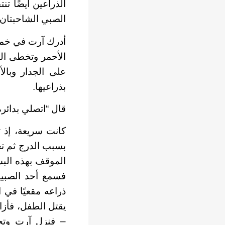
الذراعين أيضًا تن
الصبي الشاحبتان
أدرك آرت في خمس 
الأحمر وتخطى الد
على الجدار وبالأ
بذراعيها.
قال “اتصلي بدائرة
كانت سريعة، إذ ت
بسبب الدرج ثم تخ
الموقف بهذه البس
فسمع أحد الصبيي
ذراعه مقعيًا في 
يقتل الطفل، فأزاح
– فنزل آرت وتحس