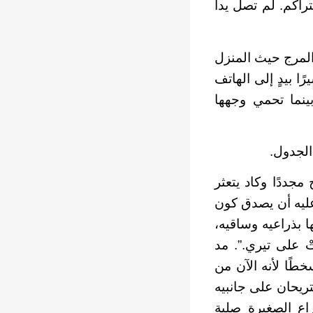
تراكم. لم تصل يدا
المرج حيث المنزل
ا بيدٍ إلى الهاتف
بينما تحمي وجهها
الجدول.
جددًا وكاد يتعثر
عليه أن يصدق كون
 بذراعيه وساقيه،
 على تيري.”. مد
طًا لأنه الآن من
تريحان على جانبيه
اع الصغيرة صلبة