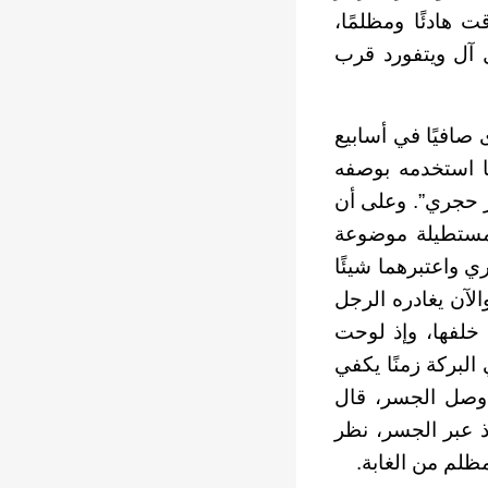
هادئًا ومظلمًا،
ل آل ويتفورد قرب
 صافيًا في أسابيع
ما استخدمه بوصفه
 حجري”. وعلى أن
 مستطيلة موضوعة
ي واعتبرهما شيئًا
لآن يغادره الرجل
 خلفها، وإذ لوحت
البركة زمنًا يكفي
 وصل الجسر، قال
إذ عبر الجسر، نظر
ظلم من الغابة.