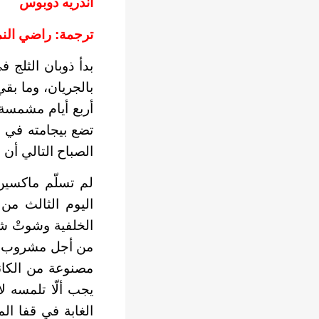
أندريه دوبوس
ترجمة: راضي الن
بدأ ذوبان الثلج 
بالجريان، وما بق
أربع أيام مشمسة
تضع بيجامته في ا
الصباح التالي أن
لم تسلّم ماكسين
اليوم الثالث من 
الخلفية وشوتْ شر
من أجل مشروب ا
مصنوعة من الكانف
يجب ألّا تلمسه 
الغابة في قفا ال