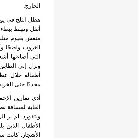
الخارج.
هطل الثلج في يوم
أثقل وتهبط ببطء 
منعش بغيوم متلبد
الغروب واضحًا وآ
التي أضاءتها أشع
ونزل إلى الطابق
أطفاله خلال عطل
مجددًا حتى الخريف
أدى تمارين الإح
الغابة لمسافة ن
ويتفورد. لم ير ال
الأطفال الذين ي
الأشجار. كانت س