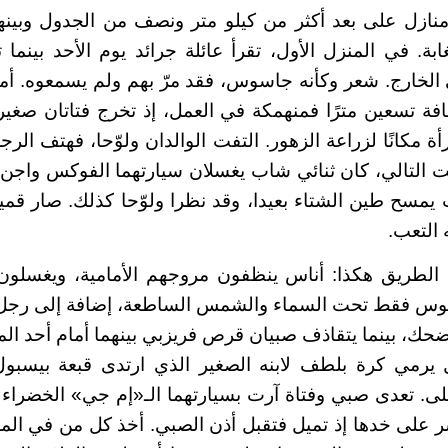
نازل على بعد أكثر من كيلو متر ونصف من الجدول وبين
ابة. في المنزل الأول، تقرأ عائلة جرائد يوم الأحد بينم
الخارج. شعر وكأنه جاسوس، فقد مرّ بهم ولم يسمعوه. أما ا
 تسعين مترًا فمنهمكة في العمل، إذ تخرج فتاتان صغيرتا
ة مكانًا لزراعة الزهور. التفت الوالدان ولوّحا، فهتف الر
ت التالي، كان ثنائي شاب يغسلان سيارتهما الفوكس واجن، 
مسح طين الشتاء بعيدا، وقد نظرا ولوّحا كذلك. صار قمي
ه التعب.
الطريق هكذا: أناس ينظفون مروجهم الأمامية، ويغسلون
لوس فقط تحت السماء والشمس الساطعة، إضافة إلى رج
يضحك، بينما يتقاذف صبيان قرص فريزبي بينهما أمام أحد ال
 يرمي كرة بلطف لابنه الصغير الذي ارتدى قبعة بيسب
على. تعدى صبي وفتاة آرت بسيارتهما الـ«إم جي» الخضراء ا
ر على خدها إذ تميل فتقبل أذن الصبي. أخذ كل من في الم