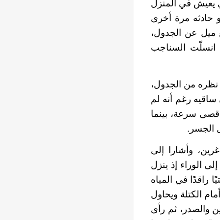
ي يعيش في المنزل
و حادثه مرة أخرى
 ميل عن الجدول،
ا انسلّت السناجب
نظره من الجدول،
ساقيه رغم أنه لم
أقصى سرعة، بينما
 الجسر.
رين، وأشارا إلى
لى الوراء إذ ينزل
 راقدًا في المياه
مام الكتلة ويحاول
ين والصدر، ثم رأى