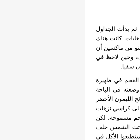
 ثم بدأت الجداول
غابات. كانت هناك
يتو من ماكسين أن
يف، وحين لاحظ في
ن سقيا.
 الفحم في ظهيرة
 وضعته في الباحة
ح الليمون الأخضر
لى كراسي نزهات
لفحم مسموحة، لكن
 باتت الشمس خلف
ستطيعوا الأكل في