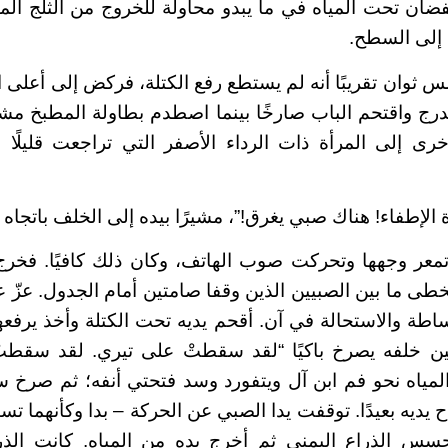
تفضان تحت المياه في ما يبدو محاولة للخروج من الثلج الم
 إلى السطح.
ثوان تقريبًا أنه لم يستطع رفع الكتلة، فركض إلى أعلى 
رج واقتحم الباب صارخًا بينما اصطدم بطاولة المطبخ مشيرً
خرى إلى المرأة ذات الرداء الأصفر التي تراجعت قليلًا 
 الإطفاء! هناك صبي يغرق!”، مشيرًا بيده إلى الخلف باتجاه 
معر وجهها وتحركت صوب الهاتف، وكان ذلك كافيًا. فخرج م
طى ما بين الصبيين الذين وقفا صامتين أمام الجدول. عزّ 
اطة والاستحالة في آن. أقحم يديه تحت الكتلة وأخذ يرفعها
ن خلفه يصرخ باكيًا “لقد سقطتْ على تيري. لقد سقطتْ
المياه نحو فم ابن آل ويتفورد وسد فتحتي أنفه؛ ثم صرخ سخ
 يديه بعيدًا. توقفت يدا الصبي عن الحركة – بدا وكأنهما تس
س الذراع اليمنى ثم أخرج يده من المياه. كانت الذر