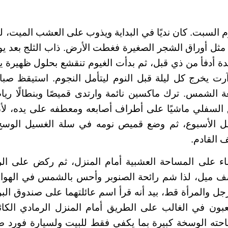
 السبت. كان نديًا في البداية ويذوب على العشب الميت، 
مثل أوراق الشجر الصغيرة فغطت الأرض. ذاب الثلج بعد ي
ة أدفأ من ذي قبل، ثم بدأت الغيوم تنقشع بحلول ظهيرة ي
رت يخرج كل ليلة قبل النوم ليتأمل النجوم. استيقظ صبا
ة الشمس. ترك ماكسين نائمة وارتدى قميصًا وبنطالًا ري
 السفلي ماشيًا على أطراف أصابعه ومعطفه على يده، لأن
 الأسبوع، ثم وضع قميص نومه في سلة الغسيل الوسخ،
 القادم.
ماء على المساحة العشبية أمام المنزل، ثم ركض على ا
صف ميل، لذا شم رائحة الصنوبر وأحس بالشمس في الهواء
رجل والمرأة قط، بيد أنه قرأ اسم عائلتهما على صندوق البر
لعبون في الغالب على الطريق أمام المنزل الرمادي الكا
احته الوسخة كبيرة بما يكفي فقط للبيت ولسيارة فورد ص