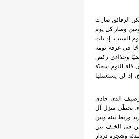
لكن الرقائق صارت
ومين وصار كل يوم
وم السبت، إذ بات
حًا في غرفة نومه
اضيًا وحذاءي ركض
 قلة النوم سجيّة
 إذ لن يستعملها
لرصيف الذي حاذى
. تخطّى منزل آل
يد وربط بينه وبين
ئن في الخلف بين
دئة وشجرة دردار