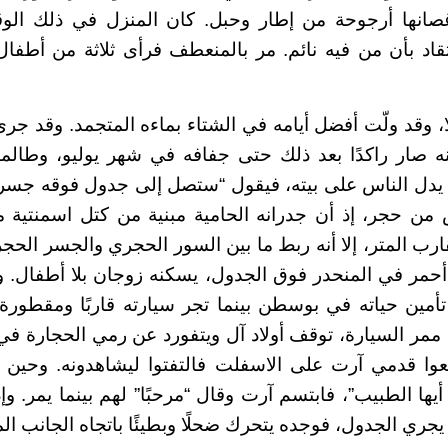
صانها أرجوحة من إطار وحبل. كان المنزل في ذلك الوقت 
قاد بأن من فيه نائم. مر بالمنعطف فرأى ثلاثة من أطفا
، وقد ولّت أفضل أيامه في الشتاء بماءه المتجمد. وقد جرى
كنه صار راكدًا بعد ذلك حتى جفافه في شهر يوليو، وطال
يدل الناس على بيته، فيقول “ستصل إلى جدول فوقه جسر
س من حجر، إذ أن جدرانه الحامية مبنية من كتل اسمنتية
رب المتر، إلا أنه ربط ما بين السور الحجري والجسر الحجر
 أحمر في المنحدر فوق الجدول، يسكنه زوجان بلا أطفال. وا
تأمين حياته في بوسطن بينما تجر سيارته قاربًا ومقطورة
 ممر السيارة، توقف أولاد آل ويتفورد عن رمي الحجارة في 
سمعوا قدمي آرت على الاسفلت فالتفتوا ليشاهدونه. وحين
أيها الطبيب”، فابتسم آرت وقال “مرحبًا” لهم بينما يمر. و
جري الجدول، فوجده يتحرك ضحلًا وبطيئًا باتجاه الجانب الم