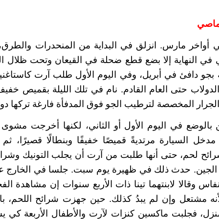
ماصي
في أواخر مارس. انزلق في البداية من المنحدرات والطرق،
ي في النهاية إلا بضع قطع ضحلة في القيعان وتحت ظلال ال
 بجو دافئ في أبريل، وفي اليوم الأول طلب آرت كاستاغن
لدولاب حتى العام القادم. نام في تلك الليلة بقميص خف
 الجرار المخصصة لترطيب الجو فوق المدفأة فارغة تركها دو
 بالوضع في اليوم الأول أو الثاني، لكنها أخرجت مشوى
مدخل السيارة مرتديةً قميصًا خفيفًا وبنطالًا قصيرًا، ثم
ائح لحم، حتى أنها طلبت من آرت أن يجلب التونيك وشرائ
لجين. حدث ذلك في ظهيرة يوم سبت. جلسا في الخارج ع
اس وقالا لابنتهما تينا ذات الأربع سنوات إن مشاهدة ا
لأنه مشتعل وإن لم يبدُ كذلك. حين جهزت شرائح اللحم،
منزل، فجلبت ماكسين كنزات لآرت والأطفال الأربعة كي ي