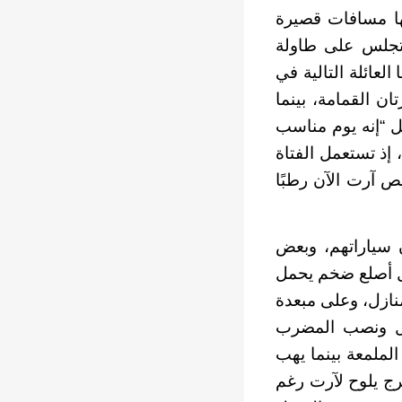
ها مسافات قصيرة
ا تجلس على طاولة
لعائلة التالية في
ن القمامة، بينما
جل “إنه يوم مناسب
إذ تستعمل الفتاة
ص آرت الآن رطبًا
 سياراتهم، وبعض
ل أصلع ضخم يحمل
منازل، وعلى مبعدة
ول ونصب المضرب
لملمعة بينما يهب
رج يلوح لآرت رغم