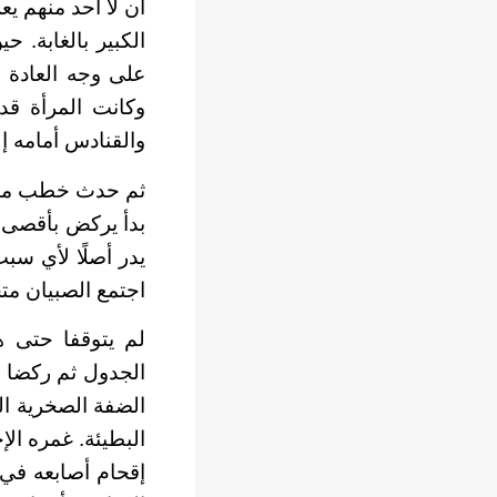
أن لا أحد منهم ي
الكبير بالغابة. 
على وجه العادة 
وكانت المرأة قد
والقنادس أمامه إ
ثم حدث خطب ما –
بدأ يركض بأقصى 
يدر أصلًا لأي س
اجتمع الصبيان مت
لم يتوقفا حتى ه
الجدول ثم ركضا با
الضفة الصخرية الق
البطيئة. غمره الإ
إقحام أصابعه في 