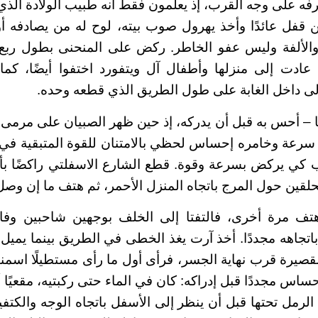
عرفه على وجه القرب، إذ يعلمون فقط أنه طبيب الولادة الذ
حين قفل عائدًا وأخذ يهرول صوب بيته، لوح له من يصادفه أ
والألفة وليس عفو الخاطر. ركض على المنحنى بطول ربع
 عادت إلى منزلها وأطفال آل ويتفورد اختفوا أيضًا، كم
لى داخل الغابة على طول الطريق الذي قطعه وحده.
 أحس به قبل أن يدركه، إذ حين ظهر الصبيان على مرمى 
سرعة وخامره إحساس لحظي بالامتنان للقوة المتبقية في 
بب كي يركض بسرعة وقوة. قطع الشارع الاسفلتي راكضًا ب
حلقين حول المرج باتجاه المنزل الأحمر، ثم هتف ما إن وصل
تف مرة أخرى، فالتفتا إلى الخلف بوجهين شاحبين وفاغ
تجاهه مجددًا. أخذ آرت يغذ الخطى في الطريق بينما يميل إ
صيرة قرب نهاية الجسر، فرأى أول ما رأى مستطيلًا اسمنتيًا
حساس مجددًا قبل إدراكه: كان في الماء حتى ركبتيه، مقعيًا أ
الرمل تحتها قبل أن ينظر إلى الأسفل باتجاه الوجه والكتف