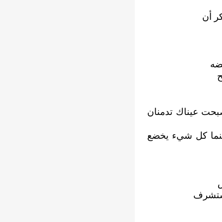
ر أن
ضه
ح
صبحت عيناك تدمنان
لكنما كل شيء يخضع
س
تستشرف