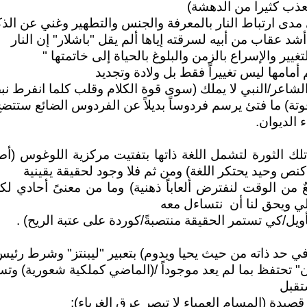
عذب كثيرا من الدهشة)
مدى ارتباط النار بالمعرفة والجنس والتطهير وغني عن الذك
 عقاب من أبيه لسرقته إياها ألم يقل "باشلار" إن النار
غيير والإسراع بالزمن والبلوغ بالحياة إلى خاتمتها "
أمامها ليس تغييراً فقط بل ولادة وتجديد
لشاعر/النبي لا يملك (سوى قوة الكلام وقلب كلما انفرط نب
وتة) ما فتئ يرسم فردوساً بديلاً عن الفردوس الضائع ستتض
ء الديوان.
 تلك الثورة لتشمل اللغة ذاتها بتفتيت مركزية اللوغوس (أ
كنص وحيد يحتكر اللغة) ومن ثم فلا وجود لحقيقة يقينية
 من الوقت لنفترض ألعاباً ذهنية) وما من معنىً أحادي 
الي ويحق لنا أن نتساءل معه
أويل/كي تستمر الحقيقة منتصبةً/كوردة على عتبة الريح) .
في حد ذاته من حيث يحيا ويدوم) بتعبير "ليبنتز" وشرط رئي
 تحتفظ بما لم يعد موجوداً /(الماضي كملكية شعورية) و
تقبل
يدة (المسام العمياء لا تبصر عرق الغرباء):