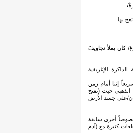
ُ/
عج بها
/ كان يملأ تجاويفَ
الذاكرة الإغريقية
عاً إننا أمام زمن
 الذهبي حيث (نفتح
لمدن/على جسد الأرض
صوصاً أخرى سابقة
طعات كثيرة مع (آدم