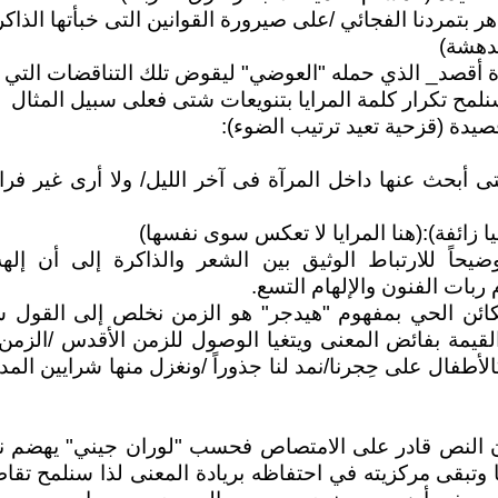
هر بتمردنا الفجائي /على صيرورة القوانين التى خبأتها الذاكرة
للدهشة)
ة أقصد_ الذي حمله "العوضي" ليقوض تلك التناقضات التي ت
 سنلمح تكرار كلمة المرايا بتنويعات شتى فعلى سبيل المثال
يدة (قزحية تعيد ترتيب الضوء):
ى أبحث عنها داخل المرآة فى آخر الليل/ ولا أرى غير فراغ
 زائفة):(هنا المرايا لا تعكس سوى نفسها)
حاً للارتباط الوثيق بين الشعر والذاكرة إلى أن إلهة 
ربات الفنون والإلهام التسع.
الكائن الحي بمفهوم "هيدجر" هو الزمن نخلص إلى القول سري
لقيمة بفائض المعنى ويتغيا الوصول للزمن الأقدس /الزمن
كالأطفال على حِجرنا/نمد لنا جذوراً /ونغزل منها شرايين ا
أن النص قادر على الامتصاص فحسب "لوران جيني" يهضم ن
 وتبقى مركزيته في احتفاظه بريادة المعنى لذا سنلمح تقا