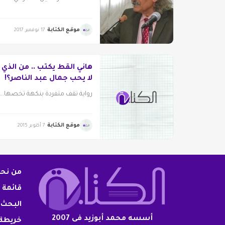
موقع الكتابة
17 نوفمبر 2017
هاني القط يكتب .. من الذي
لا يحب جمال عبد الناصر؟!
رواية تقف متفردة بنكهة تخصها...
موقع الكتابة
7 أكتوبر 2015
من نح
قائمة 
البحث 
أسسه محمد أبوزيد فى 2007
خريطة 