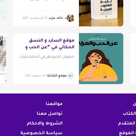
د. خالد عزب
12 أغسطس 2021
موقع السارد و النسق
الحكائي في “عن الحب و
العزلة” لمريم القحطاني
صفوان الشويطر في البداية علينا...
موقع الكتابة
19 سبتمبر 2022
ن
مواقعنا
الكتاب
تواصل معنا
المتقدم
الشروط والاحكام
الموقع
سياسة الخصوصية