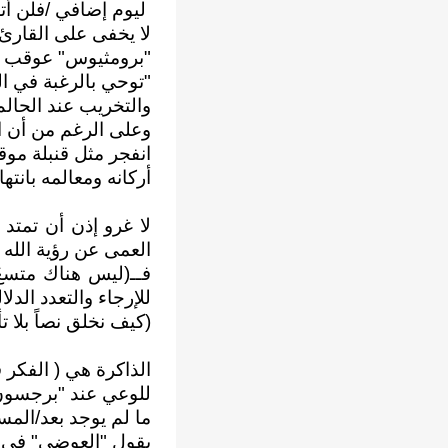
ليوم إضافي /فلن أت
لا يخفى على القارئ 
"برومثيوس" عوقب أشد
"توحي بالرغبة في الت
والتخريب عند الحالم 
وعلى الرغم من أن ا
انفجر مثل قنبلة موق
أركانه ومعالمه بانتها
لا غرو إذن أن تمتد
العمى عن رؤية الله 
فــ(ليس هناك متسعٌ
للإرجاء والتعدد الدل
(كيف نخلق نصاً بلا ت
الذاكرة هي ( الفكر 
للوعي عند "برجسون"
ما لم يوجد بعد/المس
يقول "العوضي" في قص