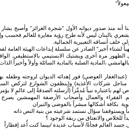
عولاً"
نا أنه منذ صدور ديوانه الأول "شجرة الغرائز" وأصبح يشار
شعري بالبنان ليس لأنه طرح رؤية مغايرة للعالم فحسب وإ
لى خلف أنساقه التعبيرية الجمالية.
هيأ لشتاء أخير" الصادر عن سلسلة إبداعات الهيئة العامة لقص
رى الظهور مرة أخرى ويشتبك الابستيمي بالاستطيقي, الواقع
هامشي ،المادية الصلبة بالمادية السائلة وأولاً وأخيراً الذات 
(عبدالغفار العوضي) فور إهدائه الديوان لزوجته وطفله به
مناجل شركات الأغذية) و(ينظفون الشوارع لتركض الس
ص لهم باعتباره نبياً مُدمِّراً (أرسلته الصدفةُ إلى عالمٍ لا ي
لفقراء والعمال وأصحاب الأرصفة المهمشين يصرخ إزا
 بكافة أشكالها مبشراً بالفوضى والنيران
أ ويستوقفنا سؤال نستمد شرعيته من بنية النص ذاته
يداً للخلاص والانعتاق من ربقة الوجود ؟
 جسد العالم فجأةً/ لأسباب عديدة /بينما كنت أُعد إفطاراً