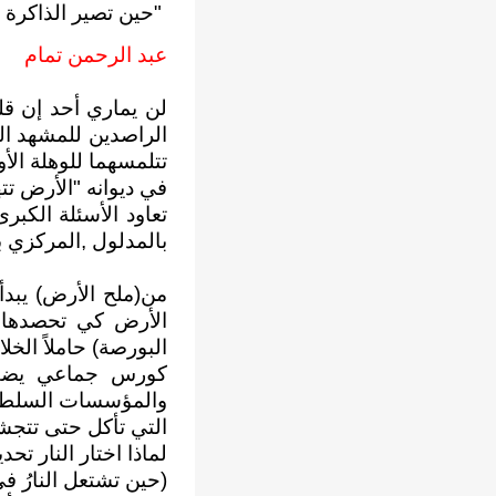
"حين تصير الذاكرة مِ
عبد الرحمن تمام
لن يماري أحد إن قل
الراصدين للمشهد ال
تتلمسهما للوهلة الأو
في ديوانه "الأرض تت
تعاود الأسئلة الكب
بالمدلول ,المركزي بال
من(ملح الأرض) يبدأ 
الأرض كي تحصدها 
البورصة) حاملاً الخلا
كورس جماعي يضم ا
والمؤسسات السلطوية
التي تأكل حتى تتجش
لماذا اختار النار تحد
(حين تشتعل النارُ فى