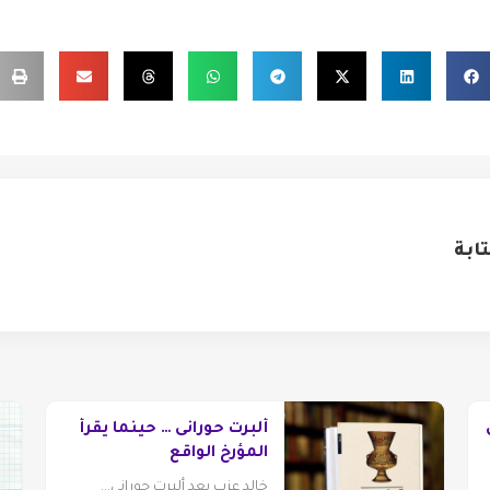
ابة
ألبرت حورانى … حينما يقرأ
المؤرخ الواقع
خالد عزب يعد ألبرت حورانى...