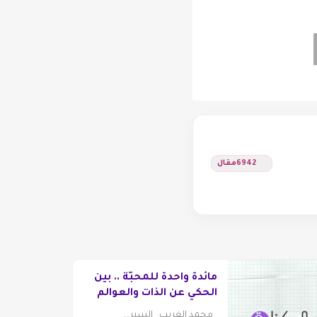
6942
مقال
مائدةٌ واحدة للمحبّة .. بين
الحكي عن الذات والعوالم
التخييلية
محمد الغريب السير...