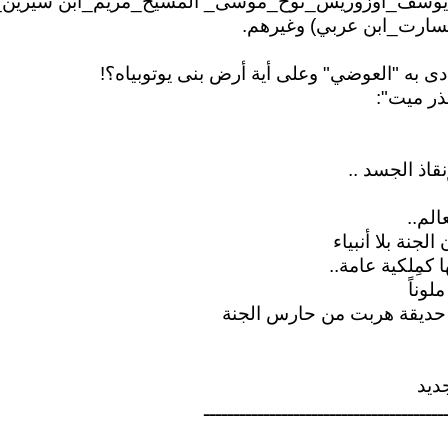
يوسف_أوزوريس_نوح_موسى_ المسيح_مريم_ابن سيرين_
ارت_ابن عربي) وغيرهم.
دى به "العوضي" وعلى أية أرض بنى يوتوبياه؟!
ر ميت":
نقاذ الجسد ..
لم..
لجنة بلا أنبياء
ها كمِلكية عامة..
لوناً
ل حديقة هربت من حارس الجنة
ديد
ــــــــــــــــــــــــــــــــــــــــ