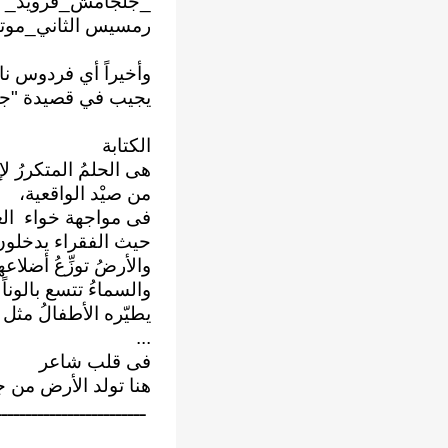
_جلجامش_فرويد_ 
رمسيس الثاني_موتس
وأخيراً أي فردوس نا
يجيب في قصيدة "جذ
الكتابة
هى الحلمُ المتكررُ لإ
من صيْد الواقعية،
فى مواجهة خواء العا
حيث الفقراء يدخلون ا
والأرضُ توزِّعُ أضلاع
والسماءُ تتسع بالوناً م
يطيّره الأطفالُ مث
...
فى قلب شاعر
هنا تولد الأرض من ج
ـــــــــــــــــــــــــ