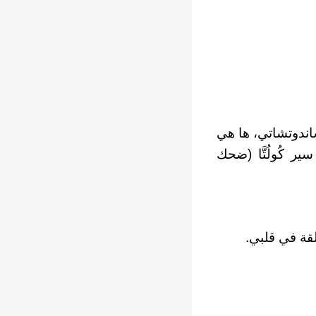
اندوتشاتي، ها هي
ر كُولُتَّا (ضحك
قة في قلبي.