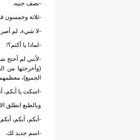
-نصف جنيه.
-ثلاثة وخمسون قر
-لا شيء، لم أصرف
-لماذا يا أكثم؟!
-لأنني لم أحتج ش
(وأخرجتها من الح
الجميع)، معظمهم 
-اسكت يا أبكم، أ
وبالطبع انطلق ا
-أبكم، أبكم، أبكم
-اسم جديد لك.