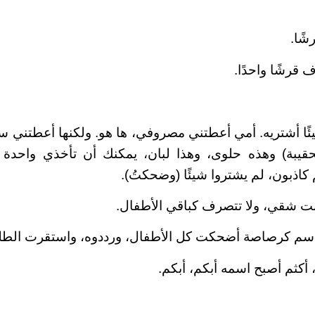
شًا.
 قرشًا واحدًا.
يئًا أشتريه. أمي أعطتني مصروفي، ها هو. ولكنها أعطتني س
قيبة) وهذه حلوى، وهذا لبان، يمكنك أن تأخذي واحدة سي
كاذبون، لم يشتروا شيئًا (وضحكتُ).
نت شقي، ولا تتصرف كباقي الأطفال.
لاسم كرصاصة أضحكت كل الأطفال، ورددوه، واستقرت الطل
، أكثم أصبح اسمه أبكم، أبكم.