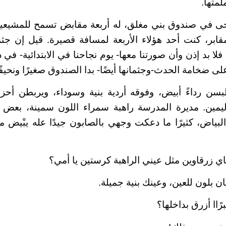
متها.
ى في صندوق بني مغلق، له أربعة مقابض تسمح للمشيعي
قابر، كنت أحد هؤلاء الأربعة لمسافة قصيرة. قيل إن جث
 فلا بد إذن وأن صورتنا معها- يوم نجاحنا في الابتدائية- في 
 ضخامة الحدث-وجثمانها أيضًا- بدا الصندوق صغيرًا ونحيفًا
لبسن رداءً أبيض، وفوقه أردية بنية وسوداء، ويربطن أ
يمين. مديرة المدرسة راهبة سمراء اللون سمينة، بعض ا
بياض، كثيرًا ما دعكت وجهي بالصابون جيدًا عله يبْيض 
ناي زرقاوين مثل عيني الراهبة كرستين يا أمي؟
ن بلون للعين، وعينك بنية جميلة.
ًاا أزرق بداخلها؟