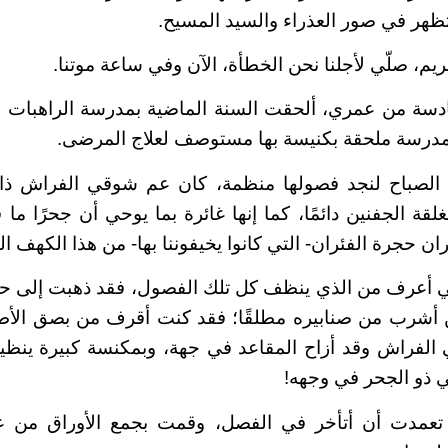
 تظهر في صور العذراء والسيد المسيح.
ريم، صلّي لأجلنا نحن الخطأة، الآن وفي ساعة موتنا.
دسة من عمري، ألحقت السنة الماضية بمدرسة الراهبات ال
لمدرسة ملحقة بكنيسة بها مستوصف لعلاج المرضى.
الصباح لنجد فصولها منظمة، كان عم شوقي الفراش ذا 
غلقة الجفنين دائمًا، كما إنها غائرة بما يوحي أن جحرًا ما 
 حجرة الفئران- التي كانوا يخيفوننا بها- من هذا الكهف ا
ي أعرف من الذي ينظف كل تلك الفصول، فقد ذهبت إلى 
كن أشرب من صنابيره مطلقًا؛ فقد كنت أقرف من بصق الأط
لفراش وقد أزاح المقاعد في جهة، وبمكنسة كبيرة ينظيف 
ذو الجحر في وجهه!
 تعمدت أن أتأخر في الفصل، وقمت بجمع الأوراق من ع