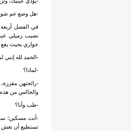
-يؤذي عينيك، ولن 
-هل وضع عم شوقي 
في الفصل أربعة 
نصيب زميلي عبد
جواري بحيث يقع 
-الحمد لله إنني ل
-لماذا؟
-رائحتهن مقززة، 
والجالس من هذه ا
-طب وأنا؟
-أنت مسكين؛ ستش
تستطيع أن تغش من