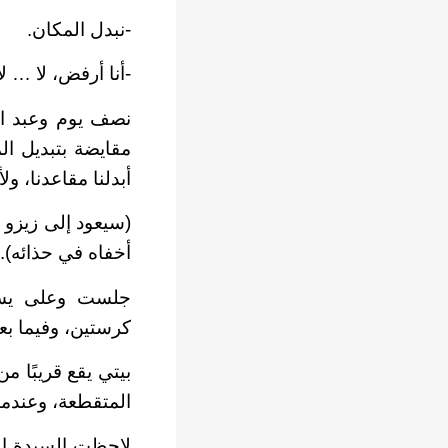
-نبدل المكان.
-أنا أرفض، لا … لا
نصف يوم وعبد الع
مقايضة بتبديل ال
أبدلنا مقاعدنا، و
(سيعود إلى زيزو 
أخفاه في حذائه).
جلست وعلى يساري
كرستين، وفيما بع
بيتي يقع قريبًا 
المتقطعة، وعندما
لاحظت السيدة الرا