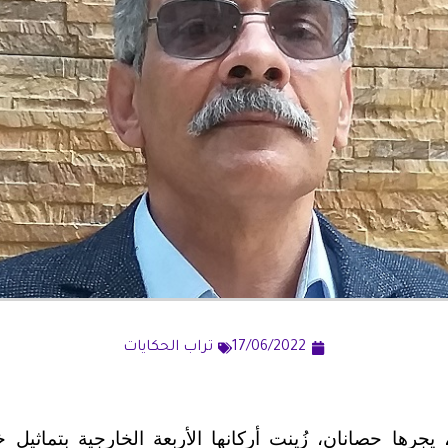
17/06/2022
تراب الحكايات
يجرها حصانان، زُينت أركانها الأربعة الخارجية بتماثي