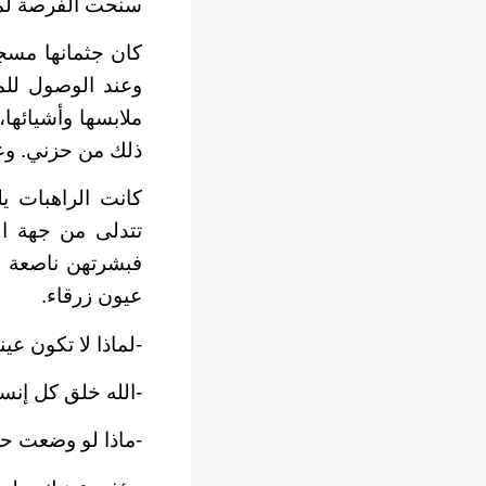
سنحت الفرصة لمل
كان جثمانها مسج
وعند الوصول للم
ملابسها وأشيائها،
ذلك من حزني. وعلى
كانت الراهبات ي
تتدلى من جهة ال
فبشرتهن ناصعة ال
عيون زرقاء.
-لماذا لا تكون عي
-الله خلق كل إنسا
-ماذا لو وضعت حبر