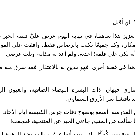
، لن أقبل.
زيز هذا ساهمًا، في نهاية اليوم عرض عليَّ قلمه الحبر 
مكان، وكنا جميعًا نكتب بالرصاص فقط، وافقت على الفور.
لأنه بكى على قلمه؛ أعدته، ولم أعد له مكانه، ونلت غرضي.
هذا في قصة أخرى، فهو مدين له بالاعتذار، فقد سرق منه طا
 جيهان، ذات البشرة البيضاء الصافية، والعيون الزر
د ناقشنا سر الأزرق السماوي.
من المدرسة، أسمع بوضوح دقات جرس الكنيسة أيام الآحاد. 
 سألت عن المتنيح جاءني الخبر عن المتنحية، ففجعت!
هبة سير كُولُتَّا، التي يبدو أنها عرفت بالمقايضة الرهيبة 