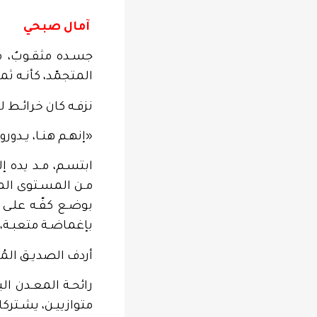
آمال صبحي
جسـده مثقـوبٌ، مم
المتجمّد، كأنـه ثما
نزفـه كان خرائـط ل
«إنهـم هنـا، يـدورو
ابتسـم، مـد يده إل
مـن المسـتوى المت
بوضـع كفّـه علـى 
بإغماضـة متعبـة، دل
أردف الصديـق المُن
رائحـة المعـدن الب
متوازييـن، يشـتركا