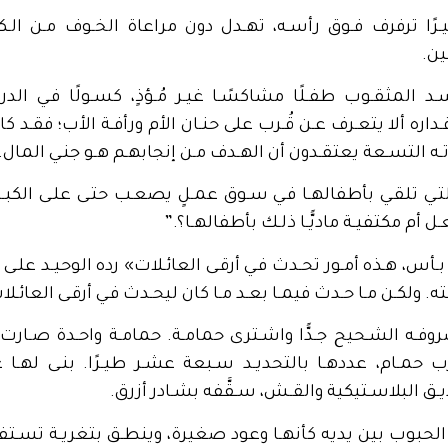
ًا ترفرف فـوق رأسـه، تهـدل دون مراعاة الخـوف مـن الـكل
ين.
المثقـوب طفـلًا مشاكسًـا غيـر مُـؤذٍ، كسـولًا فـي الدرا
اره ألا يتعـرف عـن قُـرب على حنـان الأم ورأفـة الأب؛ فقـد كان
وتـه التسـعة يعتقـدون أن الهـدف مـن إنجابهـم هـو جنـي المال.
لتـي تلقـي بأطفالهـا فـي سـوق عمـلٍ يصعـب حتـى علـى الكبـا
ـل أم مكتفيـة ماديًّـا ذلـك بأطفالهـا؟.”
أس، هـذه أمـور تحـدث فـي أرقـى العائـلات» رده الوحيـد علـى أس
 ولكـن مـا حـدث فيمـا بعـد مـا كان ليحـدث فـي أرقـى العائـلات 
مصروفـه الشـحيح جـدًّا واشـترى حمامـة. حمامـة واحـدة صـارت
ب حمـام، عددهـا بالتحديـد سـبعة عشـر طيـرًا. بنـى لهـا غ
ق البلاسـتيكية والقـش، سـقَّفه بشـادر أزرق.
لحبوب بين يديه كأنهـا وعود صغيرة، وينطـق بتغريـة تسـتفز 