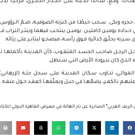
ـاك. وقـع، سـاندًا جذعـه علـى الجـدار الحجـري، مُرخيًـا يديـه، م
حجره وبكى. سـحب خيطًـا من كنزته الصوفيـة، ضـمّ الـرؤوس خل
 حـداده يوميـن كامليـن. يوميـن ينتحـب فيهما وينثـر التراب فـو
 سـربه يحلّـق كدائرة فـوق رأسـه، فيصحـو ليثابـر علـى رثائه.
ل الرجـل صاحـب الجسـد المثقـوب، كأن المدينـة بأكملهـا تت
الـذي كان ببـرودة الأرض التـي سـتظل.
الموالـي، تنـاوب سـكان المدينـة علـى سـحل جثـة (لإرهابـي
ليهـم بالكفـر، يضمّهـا فـي حبـل ويعلّقهـا كعقـد حـول عنقـه.
ريف الغربي” الصادرة عن دار الهالة في معرض القاهرة الدولي للكتاب 26