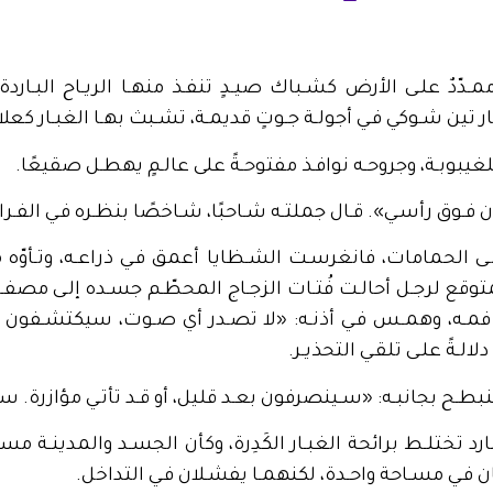
ـدّدٌ علـى الأرض كشـباك صيـدٍ تنفـذ منهـا الريـاح البـاردة
ر تين شـوكي فـي أجولـة جـوتٍ قديمـة، تشـبث بهـا الغبـار كعلام
لغيبوبـة، وجروحـه نوافـذ مفتوحـةً على عالـمٍ يهطـل صقيعًا.
ن فـوق رأسـي». قـال جملتـه شـاحبًا، شـاخصًا بنظـره فـي الفـراغ
ـى الحمامات، فانغرسـت الشـظايا أعمق فـي ذراعـه، وتـأوّه مُ
وقع لرجـل أحالـت فُتـات الزجـاج المحطّـم جسـده إلـى مصفـ
فمـه، وهمـس فـي أذنـه: «لا تصـدر أي صـوت، سيكتشـفون مكا
الـةً علـى تلقـي التحذيـر.
بطـح بجانبـه: «سـينصرفون بعـد قليل، أو قـد تأتـي مؤازرة. س
ارد تختلـط برائحة الغبـار الكَدِرة، وكأن الجسـد والمدينـة مس
ن فـي مسـاحة واحـدة، لكنهمـا يفشـلان فـي التداخل.