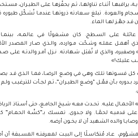
ـة، يراقبهـا أثنـاء تناولهـا، ثـم يحفّزهـا علـى الطيـران، مسـ
سـجام والعودة. تبلغ سـعادته ذروتهـا عندمـا تُشـكّل طيوره ق
قـد جهّـز لهـا الماء.
عائلـة علـى السـطح. كان مشـغولًا فـي عالمـه، بينمـا
ـذي أهمـل عملـه وشـحّت مـوارده، والـذي صـار المصدر الأكبـ
صفيره، والذي لا تُقبَل شـهادته. نـزل أمـر والدتـه علـى صـ
ـب عليـك!»
 كل قسـوتها تلـك وهـي فـي وضـع الرضـا، فمـا الـذي قـد يصـ
بـدوره بـأن فعَّـل “وضـع الطيـران”، ثـم لجـأت للترغيـب ولـم ت
.
 الأحمـال عليـه. تحـدث معـه شـيخ الجامـع، حتى أسـتاذ الري
 علـى قدميـه لحمًـا. ولا جـدوى. تمسـك بـ”كشّـة الحمـام”
وصايـا والده الشـهيد أن لا يخـون أرضه.
مشـؤوم، عـاد مُتكاسـلًا إلـى البيـت لمعرفتـه المسـبقة أن أم