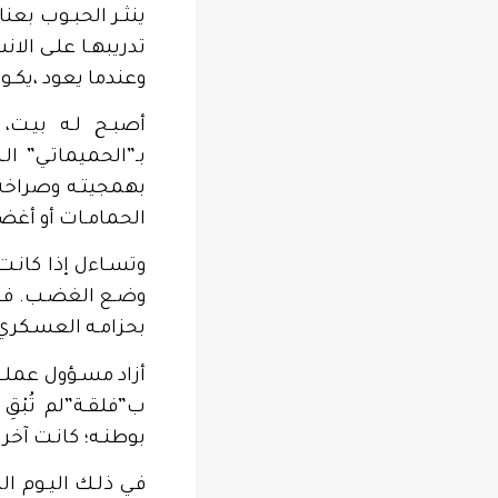
ينثـر الحبـوب بعناي
تدريبهـا علـى الان
وعندما يعود ،يكـون 
أصبـح لـه بيـت، 
بـ”الحميماتـي” ال
بهمجيتـه وصراخه و
الحمامـات أو أغض
وتسـاءل إذا كانـت
وضـع الغضـب. فـرد 
بحزامـه العسـكري
أزاد مسـؤول عملـه
ب”فلقـة”لم تُبْقِ
بوطنـه؛ كانـت آخر 
فـي ذلـك اليـوم ال