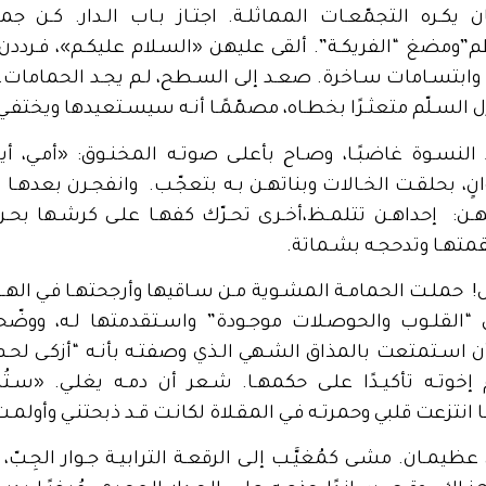
ن يكـره التجمّعـات المماثلـة. اجتـاز بـاب الـدار. كـن 
ومضغ “الفريكـة”. ألقى عليهن «السـلام عليكـم»، فـرددن
بتسـامات سـاخرة. صعـد إلى السـطح، لـم يجـد الحمامات. أو
زل السـلّم متعثـرًا بخطـاه، مصمّمًـا أنـه سيسـتعيدها ويختفـي م
النسـوة غاضبًـا، وصـاح بأعلـى صوتـه المخنـوق: «أمـي، أ
ٍ، بحلقـت الخـالات وبناتهـن بـه بتعجّـب. وانفجـرن بعده
نهـن: إحداهـن تتلمـظ،أخـرى تحـرّك كفهـا علـى كرشـها بحـرك
متهـا وتدحجـه بشـماتة.
اس! حملـت الحمامـة المشـوية مـن سـاقيها وأرجحتهـا فـي الهـواء
كـن “القلـوب والحوصـلات موجـودة” واسـتقدمتها لـه، ووضّح
 اسـتمتعت بالمذاق الشـهي الـذي وصفتـه بأنـه “أزكـى لحـم 
إخوتـه تأكيـدًا علـى حكمهـا. شـعر أن دمـه يغلـي. «سـتُ
 انتزعت قلبي وحمرتـه فـي المقـلاة لكانـت قـد ذبحتنـي وأولمـت
رَس عظيمـان. مشـى كمُغيَّـب إلـى الرقعـة الترابيـة جـوار الجِـبّ،