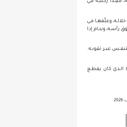
ُمِـدًّا رجليـه فـي
الـه، وعلّقهـا فـي
ق رأسـه، وينـام إذا
نفـس عبـر ثقوبـه.
) الـذي كان يقطـع
20