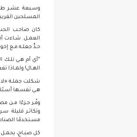
وسـبعة عشـر طيـر
المسـلحين القريب
كان صاحـب الجسـد 
العمـل. شـاءت أقـد
حـدٍّ جعلـه مـع إخ
“أي أم هـي تلـك ا
الهـال! ولمـاذا تفع
شـكلت جملـة «لا بـ
هـي نفسـها أسـئلته.
وفّـر جـزءًا مـن 
وتكاثـر قليلة سـر
مسـتخدمًا الصناديـ
كل صبـاح، يحمـل ا