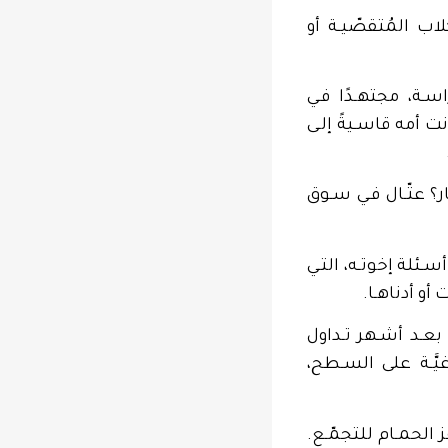
اب المُتقصّيـة أو
سـة، مجتهـدًا فـي
ت أمه قاسـيةً إلـى
ر؟ عتّـال فـي سـوق
ـئلة إخوتـه، التـي
أو أدناهـا.
 بعـد أشـهر تـداول
يَّـة على السـطح،
الحمـام للتجمّـع.