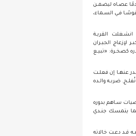
تخدمًا عصـاه ليضمـن
وسًـا فـي السـماء،
 انشـغلت القريـة
ر لإزعاج الجيـران
دره كصخـرة: «تبيـع
در عنهـا إن فعلـت
ُفلـح. ضربـه والـده
اضيات سـاهم بدوره
 كما يتمسـك جنـدي
ـه قـد دعـت خالاته