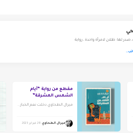
حي
 صدر لها: ظلان لامرأة واحدة ـ رواية
تب..
مقطع من رواية “أيام
الشمس المشرقة”
ميرال الطحاوي دخلت نعم الخباز...
ميرال الطحاوي
28 فبراير 2023