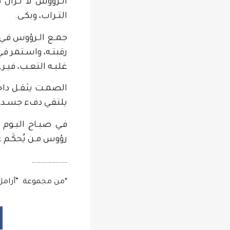
الـرؤوس لا تـزال هن
التـراب، وبكـى.
جمـع الـرؤوس فـي 
رقبتـه، واسـتمر فـي
غلبـه التعـب، فيـرى
الصمـت يثقـل داخـ
يلتقـي دفء جسـده 
فـي صبـاح اليـوم 
رؤوس مـن يُحكَـم ع
…………………
*من مجموعة “أرامل ال