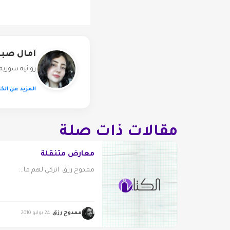
آمال صب
روائية سورية،
المزيد عن الكا
مقالات ذات صلة
معارض متنقلة
ممدوح رزق اتركي لهم ما...
ممدوح رزق
24 يوليو 2010