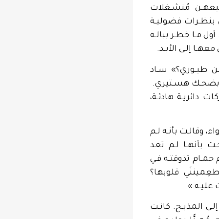
جميعهـن مُنشـغلات
 بنظـرات فضوليـة
ل مـا خطـر ببالـه
عهـا إلـى الأبـد.
يـن طيـوري؟» سـاد
ـا بضحـك هسـتيري.
ات دائريـة هادئـة،
، وقالـت بأنـه لـم
ـت بأنهـا لـم تعد
حمـام تذوقتـه فـي
طعِميننَي قلوبها؟
 عليـه.»
 إلـى المذبـح. كانـت