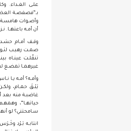
علـى الغـداء. وكا
بـ”فصفصـة العظم”
وأصـوات هامسـة وا
أن أمـه باعتهـا. نـ
وقـف أمـام حشـد 
صمـت رهيـب لثـوان
تنقّلـت عينـاه بي
غيرهمـا تمضـغ لق
وأمـه؟ أمـه يـا نـ
يَبْـقَ حمـام، ول
غاضبـة منه بعد أن
حياتهـا”، وهمهـم 
سـامحتني؟ لو أنهـا
انتابـه بَـرْد وخَـ