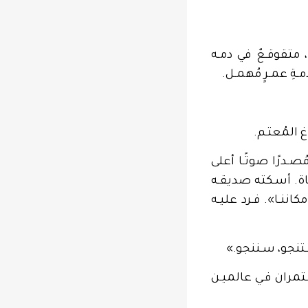
، متقوقـعٌ في دمـه
ـةِ عمـرٍ مُهمـل.
 المُعتـم.
صـدرًا صوتًـا أعلى
اة. أسـكته صديقـه
ننـا». فـرد عليـه
ـتنجو، سـننجو.»
ـتمران فـي عالميـن