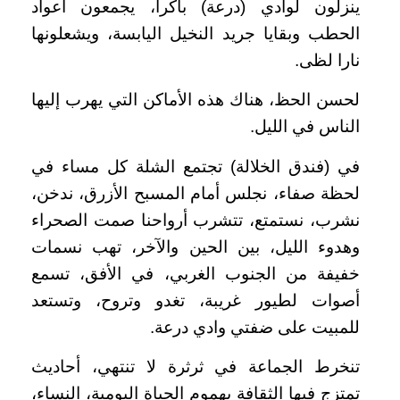
ينزلون لوادي (درعة) باكرا، يجمعون أعواد
الحطب وبقايا جريد النخيل اليابسة، ويشعلونها
نارا لظى.
لحسن الحظ، هناك هذه الأماكن التي يهرب إليها
الناس في الليل.
في (فندق الخلالة) تجتمع الشلة كل مساء في
لحظة صفاء، نجلس أمام المسبح الأزرق، ندخن،
نشرب، نستمتع، تتشرب أرواحنا صمت الصحراء
وهدوء الليل، بين الحين والآخر، تهب نسمات
خفيفة من الجنوب الغربي، في الأفق، تسمع
أصوات لطيور غريبة، تغدو وتروح، وتستعد
للمبيت على ضفتي وادي درعة.
تنخرط الجماعة في ثرثرة لا تنتهي، أحاديث
تمتزج فيها الثقافة بهموم الحياة اليومية، النساء،