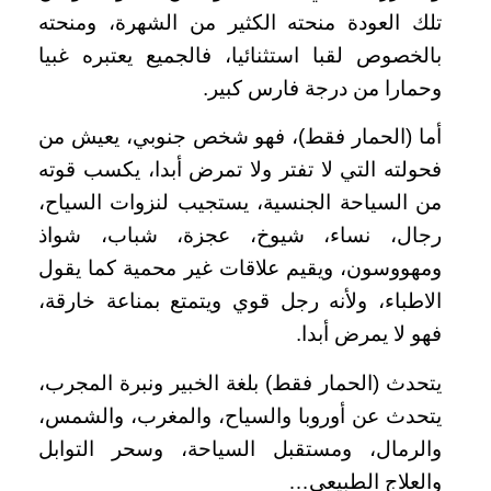
تلك العودة منحته الكثير من الشهرة، ومنحته
بالخصوص لقبا استثنائيا، فالجميع يعتبره غبيا
وحمارا من درجة فارس كبير.
أما (الحمار فقط)، فهو شخص جنوبي، يعيش من
فحولته التي لا تفتر ولا تمرض أبدا، يكسب قوته
من السياحة الجنسية، يستجيب لنزوات السياح،
رجال، نساء، شيوخ، عجزة، شباب، شواذ
ومهووسون، ويقيم علاقات غير محمية كما يقول
الاطباء، ولأنه رجل قوي ويتمتع بمناعة خارقة،
فهو لا يمرض أبدا.
يتحدث (الحمار فقط) بلغة الخبير ونبرة المجرب،
يتحدث عن أوروبا والسياح، والمغرب، والشمس،
والرمال، ومستقبل السياحة، وسحر التوابل
والعلاج الطبيعي…