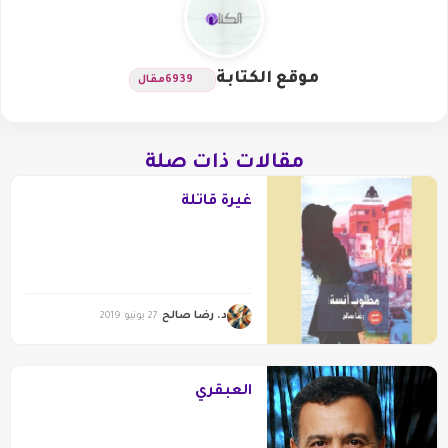
موقع الكتابة
6939
مقال
مقالات ذات صلة
غيرة قاتلة
د. رضا صالح
27 يونيو 2019
العبقري