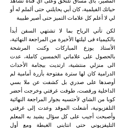
المصير، بأى مساق تلتحق وعلى أي قناة تشاهد
حياتك الفيلمية، كان أبي يحايلني حتى ألملم له أو
لي لا أعلم كل علامات التميز حتى أصير طبيبة
لكن تأتي الرياح بما لا تشتهي السفن أبدأ
بالكيمياء فى ليلتها الأخيرة من المراجعة النهائية،
الأستاذ يوزع المباركات وكنت المرشحة
بالحصول على علاماتي الخمسين كاملة، عدت
الى منزلي منتشية، ارتديت بيجامة الأحداث
الدرامية كان لها سترة مفتوحة بأزرة أمامية لم
أوصدها على صدري بل كشفت عن ملا بسي
الداخلية ورقصت، طوفت غرفتي وخرجت أحضر
كوبا من الشاي لأحتسيه بجوار المراجعة النهائية
التلفزيونية، أشعلت الموقد وعدت إلى غرفتي
وأصبحت أجيب على كل سؤال يشيد به المعلم
التليفزيوني حتى انتابني الغبطة ومع أول