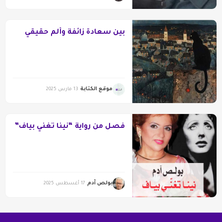
بين سعادة زائفة وألم حقيقي
موقع الكتابة
13 مارس 2025
فصل من رواية “نينا تُغنّي بياف”
بولص آدم
17 أغسطس 2025