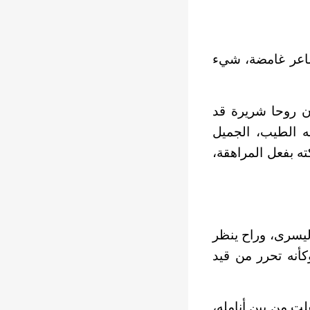
مشاعر غامضة، شيء
ن روحا شريرة قد
ه الطيب، الجميل
ه بفعل المراهقة،
اليسرى، وراح ينظر
أنه تحرر من قيد
لت من بين أنامله،