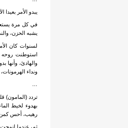
يبدو الأمر بعيدا ال
في كل مرة يستعي
يشبه الحزن، والند
لسنوات كان الأم
استوطنت روحه وج
والهادئ، وأنها ب
ونداء الهرمونات،
…
تردد (المامون) قل
بهدوء لخيط الما
رهيب، أحس كمن اس
ثم، عندما انمحت ا