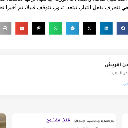
هي تنجرف بفعل التيار، تبتعد، تدور، تتوقف قليلا، ثم أخيرا ت
من أقريش
من المغرب
تب..
قلبٌ مفتــوح