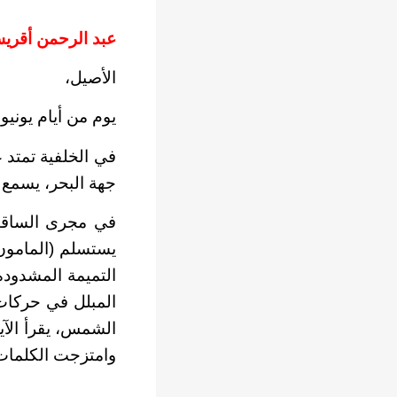
عبد الرحمن أقري
الأصيل،
يوم من أيام يونيو 
في الخلفية تمتد 
جهة البحر، يسمع 
في مجرى الساقية
يستسلم (المامون
التميمة المشدودة
المبلل في حركات ه
الشمس، يقرأ الآيا
وامتزجت الكلمات 
…