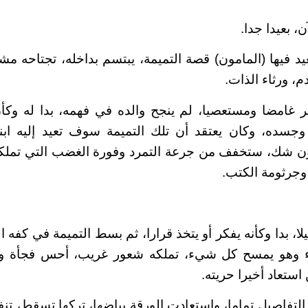
آن، بعيدا جدا.
د فيها (المامون) قصة التميمة، يبتسم بداخله، تجتاحه 
م، ورثاء الذات.
ر غامضا ومستعصيا، لم ينجح والده في فهمه، بدا له وكأ
سده، وكان يعتقد أن تلك التميمة سوف تعيد إليه ابن
دون شك، ستخفف من جرعة التمرد وفورة الغضب التي تملكت
 وجرثومة الكتب.
يلا، بدا وكأنه يفكر أو يتخذ قرارا، ثم بسط التميمة في كفه 
ء وهو يمسح كل شيء، تملكه شعور غريب، أحس فجأة وك
تعاد أخيرا حريته.
لتفاصيل تماما، واستعادت الورقة بياضها، تركها تسقط، تنف