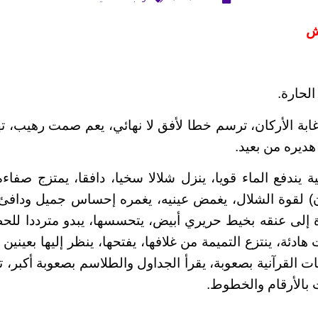
ش
الحارة.
غابة الأركان، ترسم خطا لأفق لا نهائي، يعم صمت رهيب، 
هديره من بعيد.
 يندفع الماء قويا، ينزل شلالا سخيا، دافقا، يمتزج صف
) لقوة الشلال، يغمض عينيه، يغمره إحساس جميل ودافئ،
 إلى عنقه بخيط حريري أبيض، يتحسسها، يبدو مترددا للح
ادئة، ينتزع التميمة من غلافها، يفتحها، ينظر إليها بعينين
ت القرآنية بصعوبة، يقرأ الجداول والطلاسم بصعوبة أكبر، تل
بالأرقام والخطوط.