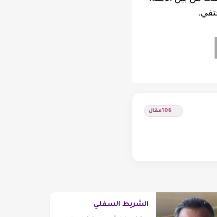
ختفي.
106
مقال
الشريط السفلي