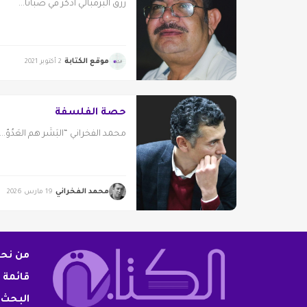
رزق البرمبالي أذكر في صبانا...
موقع الكتابة
2 أكتوبر 2021
حصة الفلسفة
محمد الفخراني “البَشَر هم العَدُوّ...
محمد الفخراني
19 مارس 2026
من نح
قائمة 
البحث 