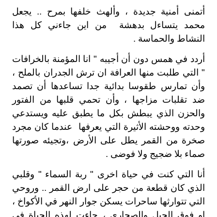
أتمنى أمنية جديدة ، وألهث خلفها بمرح .. يجعل
محمد يتساءل بدهشة من اين جاءني كل هذا
النشاط والحماسة .
أردد في همس دون أن أجيبه " انا المؤمنة بالخرافات
" التي طلبت منها العرافة ان ترش الجدران بالملح ،
وأن تمارس طقوسا بدائية جدا تساعدها أن تصمد
ضد تقلبات مزاجها ، وأن تحمي قلبها من الفتور
والحزن الذي يبطش بكل ما يطبق عليه ويستدعي
وحدته ووحشته الأثيرة التي يعرفها عندما كان مجرد
صخرة من القمر يطل على الأرض ،وتجيئه صورتها
صماء بلا ضجيج ولا فوضى .
أنا التي كنت في حياة اخرى " ربة السماء " وقلبي
الذي كان قطعة من حجر على ارض القمر .. وروحي
التي تتوارثها ساحرات يسكن جوار النهر في الأكواخ ،
او فوق الجبل والصحاري ، جاءت لهذه الحياة في