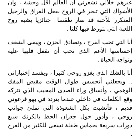
عبرهم خلالي تشعرني أن العالم اقل وحشة ، وأن
الأشواك التي تنخر في الروح بفعل الفراق والرحيل
المتكرر للأحبة قد صار طقسا جنائزيا يشبه روح
اللعبة التي نتورط فيها كلنا .
أنا التي تحب الفرح ، وتصادق الحزن ، ويبقى الشغف
إحساسها الأعم الذي تحب أن تقفل قلبها عليه
وتواجه الحياة .
أنا بالشك الذي يغزو روحي كثيرا ، ويفسد إختياراتي
.. ويجعلني أتحسس طوال الوقت مقبض المفك
الوهمي ، وأنساق وراء الصدى المحبب الذي تتركه
وقع الكلمات في داخلي عندما يتردد في بهو فرعوني
قديم ، فأتشبث بكل الشعوذة التي تملئ جوانب
روحي ، وأدور حول جعران الحظ بالكرنك سبع
دورات سريعة بحماس طفلة تسعى للكثير من الفرح
.