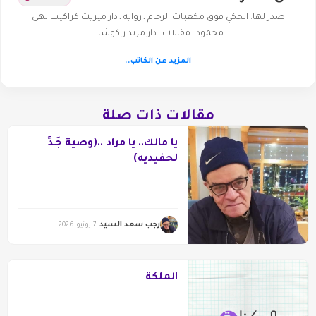
صدر لها: الحكي فوق مكعبات الرخام ـ رواية ـ دار ميريت كراكيب نهى
محمود ـ مقالات ـ دار مزيد راكوشا…
المزيد عن الكاتب..
مقالات ذات صلة
يا مالك.. يا مراد ..(وصية جَـدٍّ
لحفيديه)
رجب سعد السيد
7 يونيو 2026
الملكة