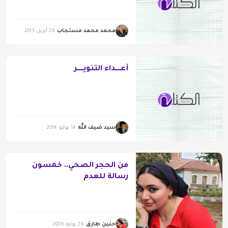
محمد محمد مستجاب
29 أبريل 2013
أعـــــداء التنويــــــر
سيد ضيف الله
14 يوليو 2014
من الحجر الصحي.. خمسون
رسالة للعدم
حنين طارق
26 يوليو 2026