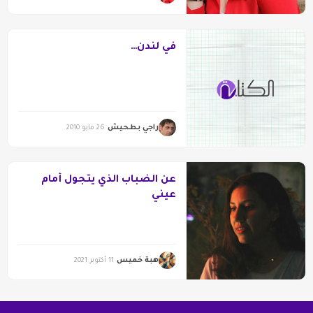
في لندن…
راجي بطحيش
26 مايو 2010
عن الضباب الذي يتجول أمام
عيني
هبة خميس
11 أكتوبر 2021