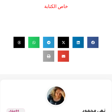
خاص الكتابة
نهى محمود
84
مقال