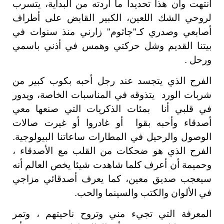
انتهت وأن هذا تحديداً ما أردته من البداية، يتسرب
لروحي الشك اللعين، الكبير القابض على أطراف
أصابعي وصدري كـ"جاثوم" زارني منذ سنوات في
بيتنا القديم وشل حركتي وهمس في أذني باسمي
ورحل .
الفرح الذي يتجسد عند رجل أحبه بكوب كبير من
شربات الورد يتذوقه في المناسبات الخاصة، ويدور
في قلبي أنا بمئات الذكريات التي صنعها معي
أصدقاء وأحبه بقوا أو غادروا أو غيرت صالات
الوصول والرحيل في المطارات ساعاتنا البيولوجية.
الفرح الذي هو ضحكات من القلب مع الأصدقاء ،
وحميمة أن أعرف كلما شاهدت شيئا يخص العالم أنه
سيعجب صديق معين، كما يعرف أصدقائي مزاجي
في الألوان والكتب والسينما والحب.
المعرفة التي تجيء مني وتروح ناحيتهم ، وتمر