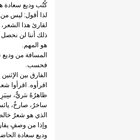
كُتُب وديع سعادة ه
لذا أقول: ليس من 
لقارئ هذا الشعر، أ
ذلك أننا لن نحصل 
هو المهم.
المسافة من وديع 
فحسب.
الفارق بين الإثنين
اقرأوه. اقرأوا شع
ظاهرُهُ نثريٌّ، سِيَر
ساخرٌ، صارخٌ، يائسٌ
الذي هو شعرٌ خال
وإذا من وصفٍ يقار
وديع سعادة الحاضر 