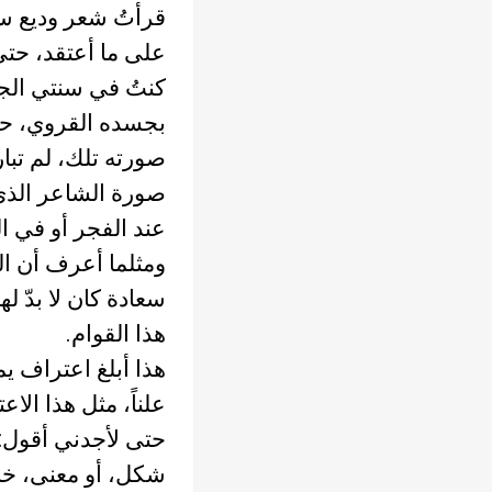
على ما أعتقد، حتى 
كنتُ في سنتي الجام
بجسده القروي، حز
صورته تلك، لم تبا
صورة الشاعر الذي ي
عند الفجر أو في اله
ومثلما أعرف أن ال
سعادة كان لا بدّ ل
هذا القوام.
هذا أبلغ اعتراف ي
علناً، مثل هذا الا
حتى لأجدني أقول: 
شكل، أو معنى، خارج 