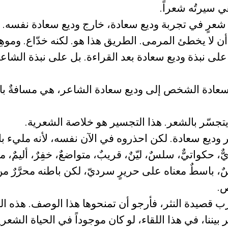
ي سيرتُه شعراً.
شعرٍ في تجربة وديع سعادة، خارج وديع سعادة نفسه.
ن لا يخطئ المرمى. الطريق هذا هو. لكنه خدّاع. وموهِ
على نبذة وديع سعادة بعد القراءة. بل على نبذة الشاعر
سعادة الشخص إلى وديع سعادة الشاعر، هي مسافةٌ بال
 يتجسّر بالشعر. هذا التجسير هو خلاصة الشعرية.
ر وديع سعادة. لكن احذروه في الآن نفسه، لأنه مليء با
ِيٌّ، حكواتيٌّ، سلسٌ، ليّنٌ، قريبٌ، متواضعٌ، خفِرٌ، أليمٌ، 
، باسطٌ معناه على حريرٍ سرديّ، لكن باطنه محرَّرٌ من ا
ص.
ب قصيدة النثر، فأرجو أن تمنحوها هذا الوصف. هذه الم
بيننا، في هذا اللقاء، لو كان موجوداً في الحياة الشعر