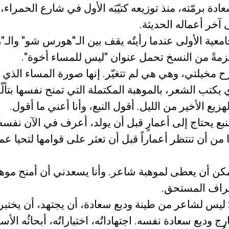
آخر أعماله الحديثة.
عية الأولى عندما رأيتُه يقف بين الـ"هورس شو" والـ"ر
مةً من النسخ تحمل عنوان "ليس للمساء أخوة".
رح مخيلتي، وهي هي لم تتغيّر. إنها صورة المساء الذي 
كتب الشعر، بالموهبة المكتملة التي تمنح نفسها بتألّقٍ 
زيع الأخير من الليل. أقول النبع، وأنا أعني ما أقول.
نبع يحتاج إلى أعمارٍ قبل أن يولد، أعرف في الآن نفسه
ها من أن تنتظر أعماراً قبل أن تعثر على قوامها لتحيا 
مكن أن يعطى لموهبة شاعر. وأنا يسعدني أن أمنح موهب
عتراف المستحق.
ليس لشاعر من طينة وديع سعادة، أن يجتهد، أن يختب
وديع سعادة نفسه. اجتهاداتُه، اختباراتُه، أبحاثُه الأس