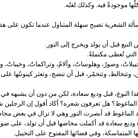
ُّها موجودةٌ فيه. وكذلك لغتُه.
سألة الشعرية تصبح سهلة المتناول عندما تكون على هذ
لنبع قبل أن يولد ويخرج إلى النور.
التي تُعطى مكتملةً.
خييلاتٌ، وصورٌ، وهلوساتٌ، وآلامٌ، وتراكماتٌ، وخيباتٌ، و
ن، وتتخالط، وتتخمّر، قبل أن تنضج، وتعثر كينونتُها عل
ذا النوع، قبل وديع سعادة، لكن من دون أن يشبهه في ا
لماغوط؟ هل تعرفون شعره؟ أكاد أقول إن الرجلين شق
د الماغوط قد أبصرت النور وهي لا تزال في بعض مخاض
وديع سعادة قد أكملت مخاضها قبل أن تولد، على صور
ها المتماسكة، وفي فضائها المفتوح على التخييل.