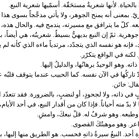
الحياة. لأنها شعريةٌ مستحَقّة. أسمّيها شعرية النبع.
ّ. بمعنى أنه يمنح الجوهر، ولا يأتي مدجَّجاً بسوى هذا 
ه. كلّ ما يترافق مع مسيرته، يندمج فيه. والحال هذه،
 جوهرية. ثمّ إن النبع بديهيٌّ بسيطٌ. شعريتُه، هي أيضاً، 
دّد، فإنه هو نفسه الذي يتجدّد، مرتدياً ماءه الذي كأنه لم
ر. لكنه في الواقع يتكرّر.
ذاته. وهو الوحيدُ برهانُها، والدليلُ إليها.
بدّ تاركُها في الآن نفسه. كما الحبيب عندما يتوقف قلبُه
قال: خائن.
 في ذاته، ولا لجحودٍ، أو لنضبٍ، بالضرورة. فقد تتعدّد 
ما لا بدّ منه أحياناً. فإذا كان من أقدار النبع، في أحد الأي
طبعه. وهو شرفٌ له. قلْ نبعكَ، وامشِ.
لشاعر. وهو موهبتُكَ القصوى.
 أحد. النبعُ سيرةُ ذاتهِ فحسب. هو الطريق منها إليها، با