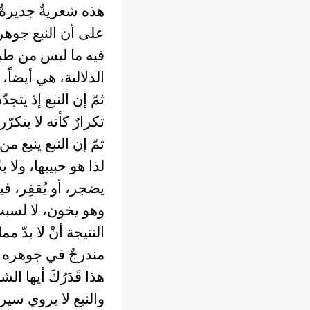
هذه شعريةٌ جديرةٌ ب
على أن النبع جوهري
فيه ما ليس من طبع
الدلالية، هي أيضاً،
ثمّ إن النبع إذ يتج
تكرارٌ كأنه لا يتكرّ
ثمّ إن النبع ينبع من 
لذا هو حبيبها، ولا 
يضجر، أو يُقفِر، في
وهو يخون، لا لسببٍ
النتيجة أنْ لا بدّ م
مندرجٌ في جوهره و
هذا قَدَرُكَ أيها ا
والنبع لا يروي سيرة