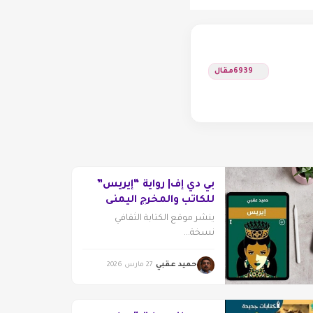
6939
مقال
بي دي إف| رواية “إيريس”
للكاتب والمخرج اليمني
حميد عقبي
ينشر موقع الكتابة الثقافي
نسخة...
حميد عقبي
27 مارس 2026