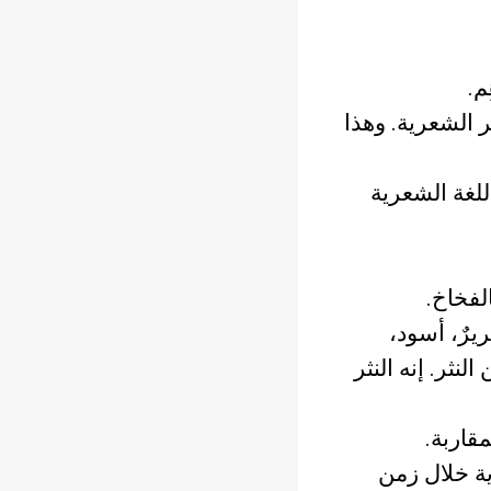
م.
 الشعرية. وهذا
لغة الشعرية
لفخاخ.
مريرٌ، أسود،
لنثر. إنه النثر
قاربة.
ية خلال زمن