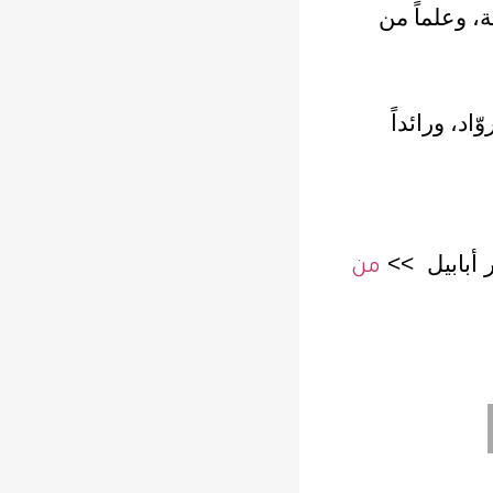
ة، وعلماً من
اد، ورائداً
ر أبابيل >>
من