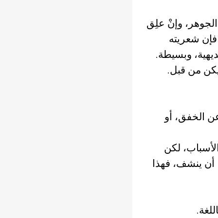
الجوهر، وإنْ علِق
 فإن شعريته
بديهية، وبسيطة.
 يكن من قبل.
 عن الخفق، أو
الأسباب، لكن
ام، أن ينشف، فهذا
للغة.