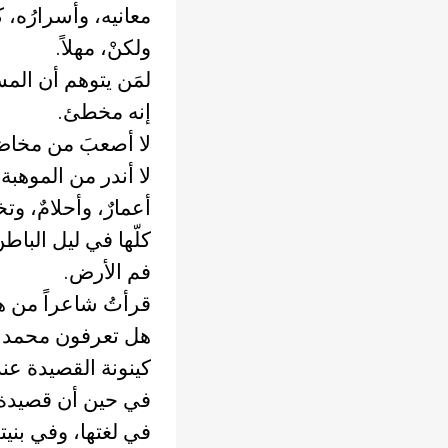
معانيه، وأسرارُه، كل
ولكنْ، مهلاً.
لمَن يتوهم أن الم
إنه مخطئ.
لا أصعبَ من مخاض ا
لا أندر من الموهبة 
أعمارٌ، وأحلامٌ، وت
كلّها في ليل الباط
فم الأرض.
قرأتُ شاعراً من ه
هل تعرفون محمد ا
كينونة القصيدة عن
في حين أن قصيدة 
في لغتها، وفي بنيت