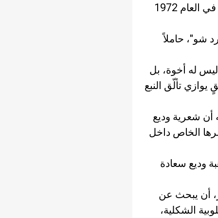
قرأتُ شعر وديع سعادة برمّته، منذ توزيعه كتيّبَه الأول في شارع الحمراء، في العام 1972
د شو"، حاملاً
ليس له أخوة، بل
يوازي تألّق النبع
 أن شعرية وديع
عمرها الخاص داخل
ة وديع سعادة
ر، أن يبحث عن
لوبية الشكلية،