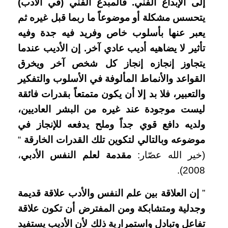
إلى الإبداع الفني. فالمبدع الفني (في الأدب)
يتحسس مشكلة أو موضوعاً ما ربما قبل غيره ثم
يعبر عنها بأسلوب خاص وفريد فيه جدة وفيه
تأثير لا يضاهيه أديب عادي آخر. إن الأديب عندما
يتجاوز إنجازه إنجاز كل شخص آخر ويخرق
القواعد والأنماط المألوفة في الأسلوب والتفكير
والتعبير، فلا بد إلا أن يكون متمتعاً بقدرات فائقة
ليست موجودة عند غيره من البشر العاديين،
ولديه دافع قوي جداً وملح يدفعه للإنجاز في
موضوعه وبالتالي لتكوين تلك القدرات الخارقة
“
(خير الله عصّار:
مقدمة لعلم النفس الأدبي
،
2008).
”
إن العلاقة بين علم النفس والأدب علاقة قديمة
وجدلية ومتشابكة ومن المفترض أن تكون علاقة
تفاعل وتبادل واستمرارية ذلك لأن الأديب يستفيد