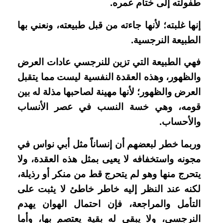
طفولته إلى ختام عمره
.
إنها غلبته؛ لأنها جاءته من قبل طبيعته، ونعني بها
الطبيعة النرجسية
.
فهي الطبيعة التي تزين للنرجسي عادات العرض
والظهور، وهذه العقدة النفسية ليست مما يتقبل
العرض والظهور؛ لأنها مهينة لصاحبها مذلة له بين
قومه، وهي خسة النسب في عصر الأنساب
والأحساب
.
وربما خطر لبعضهم أن إنساناً مثل أبي نواس في
مجونه واستخفافه لا يعيى بمثل هذه العقدة، ولا
يتحرج منها وهو لم يتحرج قط من منكر أو رذيلة،
لكنه عند النظر إليه خاطر خاطئ لا يثبت على
التأمل والمراجعة، فإن احتمال الهوان يهدم
النرجسي، ولا يبقي له بقية يعتصم بها، وأما