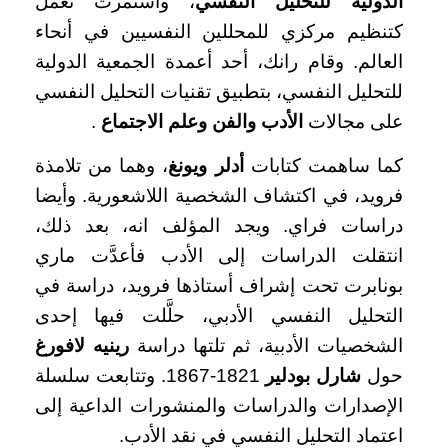
الدولية للتحليل النفسي
، واستمرت تعمل
كتنظيم مركزي للمحللين النفسيين في أنحاء
العالم. وقام رانك، أحد أعمدة الجمعية الدولية
للتحليل النفسي، بتطبيق تقنيات التحليل النفسي
على مجالات
الأدب والفن وعلم الاجتماع
.
كما ساهمت كتابات
أدلر ويونغ
، وهما من تلامذة
فرويد، في اكتشاف الشخصية اللاشعورية. وأيضا
دراسات فراي. ويجد المؤلف انه، بعد ذلك،
انتقلت الدراسات إلى الأدب فأعدَّت ماري
بونابرت تحت إشراف أستاذها فرويد، دراسة في
التحليل النفسي الأدبي، حلَّلت فيها إحدى
الشخصيات الأدبية، ثم تلتها دراسة
رينيه لافورغ
حول
شارل بودلير
1821-1867. وتتابعت سلسلة
الإصدارات والدراسات والمنشورات الداعية إلى
اعتماد التحليل النفسي في نقد الأدب.