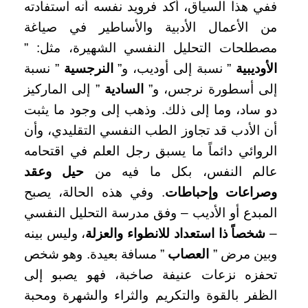
ففي هذا السياق، أكد فرويد نفسه أنه استفادته
من الأعمال الأدبية والأساطير في صياغة
مصطلحات التحليل النفسي الشهيرة، مثل: ”
الأوديبية
” نسبة إلى أوديب، و”
النرجسية
” نسبة
إلى أسطورة نرجس، و”
السادية
” إلى الماركيز
دو ساد، وما إلى ذلك. وذهب إلى وجود ما يثبت
أن الأدب قد تجاوز الطب النفسي التقليدي، وأن
الروائي دائماً ما يسبق رجل العلم في اقتحامه
عالم النفس، بكل ما فيه من
حيل وعقد
وصراعات وإحباطات
. وفي هذه الحالة، يصبح
المبدع أو الأديب – وفق مدرسة التحليل النفسي
–
شخصاً ذا استعداد للانطواء والعزلة
، وليس بينه
وبين مرض ”
العصاب
” مسافة بعيدة. وهو شخص
تحفزه نزعات عنيفة صاخبة، فهو يصبو إلى
الظفر بالقوة والتكريم والثراء والشهرة ومحبة