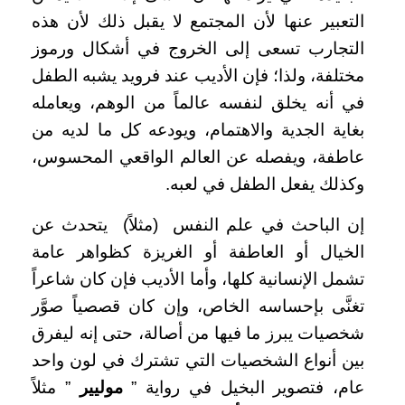
التعبير عنها لأن المجتمع لا يقبل ذلك لأن هذه
التجارب تسعى إلى الخروج في أشكال ورموز
مختلفة، ولذا؛ فإن الأديب عند فرويد يشبه الطفل
في أنه يخلق لنفسه عالماً من الوهم، ويعامله
بغاية الجدية والاهتمام، ويودعه كل ما لديه من
عاطفة، ويفصله عن العالم الواقعي المحسوس،
وكذلك يفعل الطفل في لعبه.
إن الباحث في علم النفس (مثلاً) يتحدث عن
الخيال أو العاطفة أو الغريزة كظواهر عامة
تشمل الإنسانية كلها، وأما الأديب فإن كان شاعراً
تغنَّى بإحساسه الخاص، وإن كان قصصياً صوَّر
شخصيات يبرز ما فيها من أصالة، حتى إنه ليفرق
بين أنواع الشخصيات التي تشترك في لون واحد
عام، فتصوير البخيل في رواية ”
موليير
” مثلاً