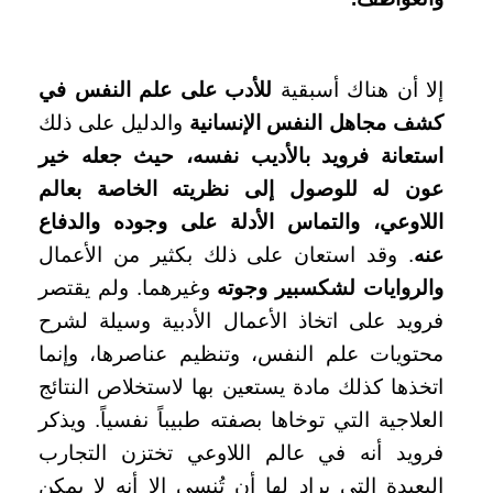
إلا أن هناك أسبقية
للأدب على علم النفس في
كشف مجاهل النفس الإنسانية
والدليل على ذلك
استعانة فرويد بالأديب نفسه، حيث جعله خير
عون له للوصول إلى نظريته الخاصة بعالم
اللاوعي، والتماس الأدلة على وجوده والدفاع
عنه
. وقد استعان على ذلك بكثير من الأعمال
والروايات لشكسبير وجوته
وغيرهما. ولم يقتصر
فرويد على اتخاذ الأعمال الأدبية وسيلة لشرح
محتويات علم النفس، وتنظيم عناصرها، وإنما
اتخذها كذلك مادة يستعين بها لاستخلاص النتائج
العلاجية التي توخاها بصفته طبيباً نفسياً. ويذكر
فرويد أنه في عالم اللاوعي تختزن التجارب
البعيدة التي يراد لها أن تُنسى إلا أنه لا يمكن