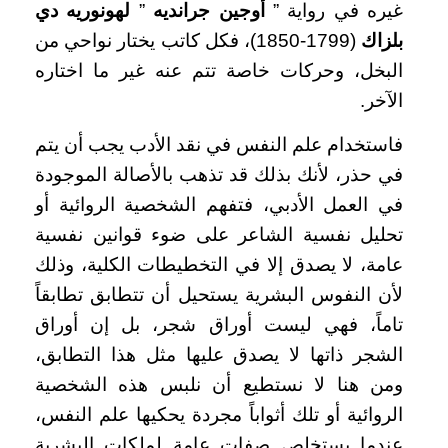
غيره في رواية ”
أوجين جرانديه
”
لهونوريه دي
بلزاك
(1799-1850)، فكل كاتب يختار نواحي من
البخل، وحركات خاصة تتم عنه غير ما اختاره
الآخر.
فاستخدام علم النفس في نقد الأدب يجب أن يتم
في حذر، لأنك بذلك قد تذهب بالأصالة الموجودة
في العمل الأدبي، فتفهم الشخصية الروائية أو
تحليل نفسية الشاعر على ضوء قوانين نفسية
عامة، لا يصدق إلا في التخطيطات الكلية، وذلك
لأن النفوس البشرية يستحيل أن تتطابق تطابقاً
تاماً، فهي ليست أوراق شجر، بل إن أوراق
الشجر ذاتها لا يصدق عليها مثل هذا التطابق،
ومن هنا لا نستطيع أن نلبس هذه الشخصية
الروائية أو تلك أثواباً مجردة يحكيها علم النفس،
عندما يستخلص صفات عامة لملكات البشرية