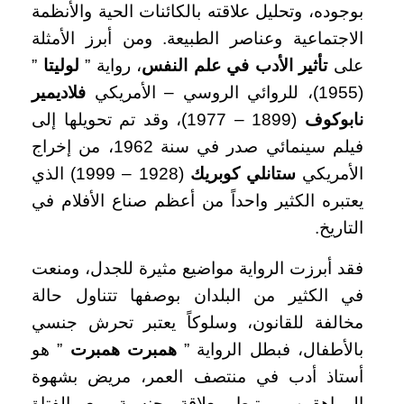
بوجوده، وتحليل علاقته بالكائنات الحية والأنظمة
الاجتماعية وعناصر الطبيعة. ومن أبرز الأمثلة
على
تأثير الأدب في علم النفس
، رواية ”
لوليتا
”
(1955)، للروائي الروسي – الأمريكي
فلاديمير
نابوكوف
(1899 – 1977)، وقد تم تحويلها إلى
فيلم سينمائي صدر في سنة 1962، من إخراج
الأمريكي
ستانلي كوبريك
(1928 – 1999) الذي
يعتبره الكثير واحداً من أعظم صناع الأفلام في
التاريخ.
فقد أبرزت الرواية مواضيع مثيرة للجدل، ومنعت
في الكثير من البلدان بوصفها تتناول حالة
مخالفة للقانون، وسلوكاً يعتبر تحرش جنسي
بالأطفال، فبطل الرواية ”
همبرت همبرت
” هو
أستاذ أدب في منتصف العمر، مريض بشهوة
المراهقين، يرتبط بعلاقة جنسية مع الفتاة