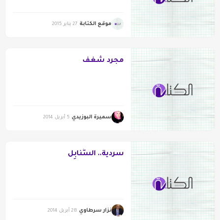
موقع الكتابة
27 يناير 2015
مجرد شغف
سميرة البوزيدي
5 أبريل 2014
سردية.. السَّنابِل
نزار سرطاوي
28 أبريل 2014