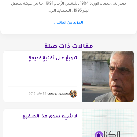
صدر له: ـ خصام الوردة 1984 ـ شمس الرُّخام 1991 ـ ما من غيمة تشعل
البئر 1995 ـ السحابة التي…
المزيد عن الكاتب..
مقالات ذات صلة
تنويعٌ على أغنيةٍ قديمةٍ
سعدي يوسف
25 مايو 2019
لا شيء سوى هذا الصقيع