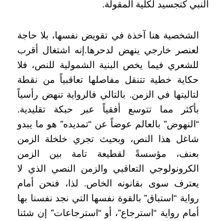
النبي كتجسيد لكلية المقولة.
الشخصية هنا آخذة في تقويض نفسها، بلا حاجة
لعنصر خارجي ينهض لدحرها.إنه اشتغال أقرب
للشعري فيما يخص البنية الشمولية للنص، فلا
حكاية خطية تتنقل مفاصلها تعاقبياً من نقطة
لتاليتها في الزمن. بالتالي فالرواية تنهض رأسياً
بأكثر مما تتوسع أفقياً عبر حبكة تقليدية.
“النهوض” بالعالم عوضاً عن “تمديده” هو ما يبدو
شاغل هذا النص، وبحيث تجري خلخلة الزمن
بعنف، مؤسسةً لقطيعة تامة بين الزمن
الكرونولوجي التعاقبي والزمن النصي الذي لا
يعترف سوى بقانونه الخاص. لذا، فنحن أمام
رواية “استباق” بالقوة نفسها التي نجد نفسنا بها
أمام رواية “استرجاع”، أو “استرجاعات” إن شئنا