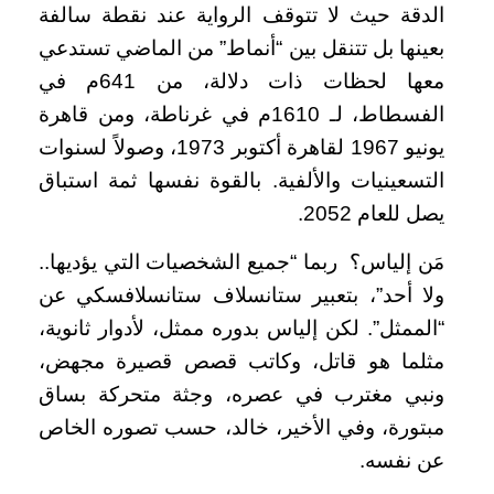
الدقة حيث لا تتوقف الرواية عند نقطة سالفة
بعينها بل تتنقل بين “أنماط” من الماضي تستدعي
معها لحظات ذات دلالة، من 641م في
الفسطاط، لـ 1610م في غرناطة، ومن قاهرة
يونيو 1967 لقاهرة أكتوبر 1973، وصولاً لسنوات
التسعينيات والألفية. بالقوة نفسها ثمة استباق
يصل للعام 2052.
مَن إلياس؟ ربما “جميع الشخصيات التي يؤديها..
ولا أحد”، بتعبير ستانسلاف ستانسلافسكي عن
“الممثل”. لكن إلياس بدوره ممثل، لأدوار ثانوية،
مثلما هو قاتل، وكاتب قصص قصيرة مجهض،
ونبي مغترب في عصره، وجثة متحركة بساق
مبتورة، وفي الأخير، خالد، حسب تصوره الخاص
عن نفسه.