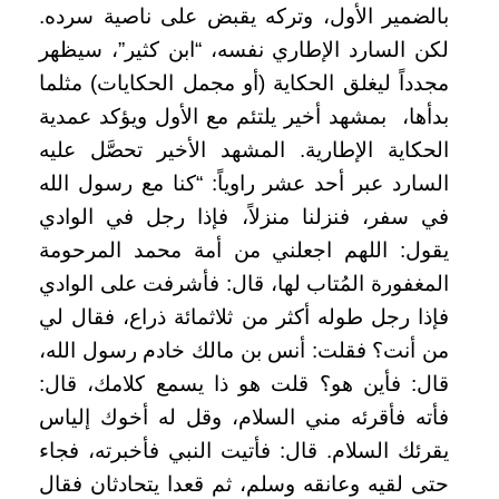
بالضمير الأول، وتركه يقبض على ناصية سرده.
لكن السارد الإطاري نفسه، “ابن كثير”، سيظهر
مجدداً ليغلق الحكاية (أو مجمل الحكايات) مثلما
بدأها، بمشهد أخير يلتئم مع الأول ويؤكد عمدية
الحكاية الإطارية. المشهد الأخير تحصَّل عليه
السارد عبر أحد عشر راوياً: “كنا مع رسول الله
في سفر، فنزلنا منزلاً، فإذا رجل في الوادي
يقول: اللهم اجعلني من أمة محمد المرحومة
المغفورة المُتاب لها، قال: فأشرفت على الوادي
فإذا رجل طوله أكثر من ثلاثمائة ذراع، فقال لي
من أنت؟ فقلت: أنس بن مالك خادم رسول الله،
قال: فأين هو؟ قلت هو ذا يسمع كلامك، قال:
فأته فأقرئه مني السلام، وقل له أخوك إلياس
يقرئك السلام. قال: فأتيت النبي فأخبرته، فجاء
حتى لقيه وعانقه وسلم، ثم قعدا يتحادثان فقال