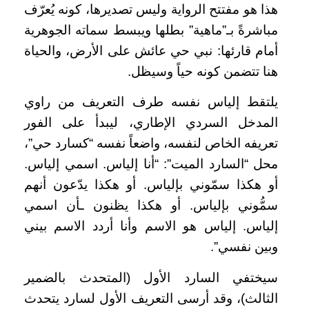
هذا هو مفتتح الرواية وليس تصديرها، كونه يُعرّف
مباشرةً بـ”ماهية” بطلها ويبسط سماته الجوهرية
أمام قارئها: نبي حي عائش على الأرض، والحياة
هنا تتضمن كونه حياً وسيظل.
يلتقط إلياس نفسه طرف التعريف من راوي
المدخل السردي الإطاري، ليبدأ على الفور
تعريفه الخاص لنفسه، واضعاً نفسه “كسارد حي”،
محل “السارد الميت”: “أنا إلياس. اسمي إلياس.
أو هكذا سمّوني بإلياس. أو هكذا يدّعون أنهم
سمُّوني بإلياس. أو هكذا يظنون ـأن اسمي
إلياس. إلياس هو الاسم وأنا أردد الاسم بيني
وبين نفسي”.
سيختفي السارد الأول (المتحدث بالضمير
الثالث)، وقد أرسى التعريف الأول لسارد يتحدث