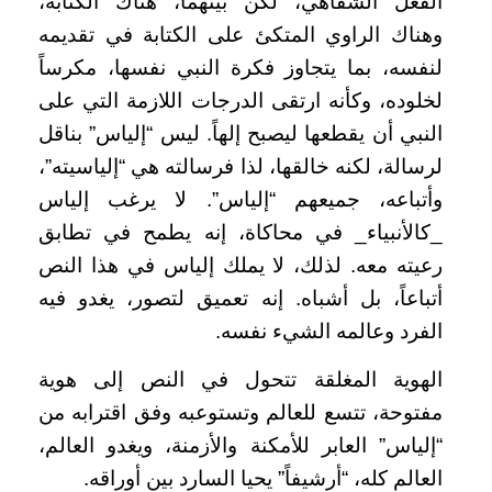
الفعل الشفاهي، لكن بينهما، هناك الكتابة،
وهناك الراوي المتكئ على الكتابة في تقديمه
لنفسه، بما يتجاوز فكرة النبي نفسها، مكرساً
لخلوده، وكأنه ارتقى الدرجات اللازمة التي على
النبي أن يقطعها ليصبح إلهاً. ليس “إلياس” بناقل
لرسالة، لكنه خالقها، لذا فرسالته هي “إلياسيته”،
وأتباعه، جميعهم “إلياس”. لا يرغب إلياس
_كالأنبياء_ في محاكاة، إنه يطمح في تطابق
رعيته معه. لذلك، لا يملك إلياس في هذا النص
أتباعاً، بل أشباه. إنه تعميق لتصور، يغدو فيه
الفرد وعالمه الشيء نفسه.
الهوية المغلقة تتحول في النص إلى هوية
مفتوحة، تتسع للعالم وتستوعبه وفق اقترابه من
“إلياس” العابر للأمكنة والأزمنة، ويغدو العالم،
العالم كله، “أرشيفاً” يحيا السارد بين أوراقه.