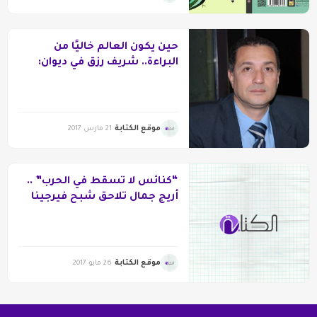
حين يكون العالم خاليًا من
البراءة.. شريف رزق في ديوان:
“هواء العائلة”
موقع الكتابة
21 مارس 2017
“كنائس لا تسقط في الحرب” ..
أريج جمال تلاحق شبح فيرجينا
وولف
موقع الكتابة
26 مايو 2017