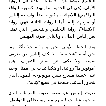
التجميع عوضاً عن “الانتقاء”. هذه هي الرواية
الأولى، (هي في الحقيقة ما ينهض كصورة للواقع
التراكمي) اللانهائية، مكتوبة أيضاً بواسطة إلياس
أو موجهة إليه. أما الرواية الثانية فهي رواية
“الانتقاء”، رواية التخليص والتلخيص، التي تمثل
نص إلياس “الدال”، وبالتالي صوته المهيمن.
منذ اللحظة الأولى، نحن أمام “صوت” بأكثر مما
نحن أمام “شخصية”. لا يكف إلياس عن تعريف
نفسه، ولا يكف عن نقض التعريف. هذه
“مونودراما” روائية، أو هكذا تبدت لي: ممثل وحيد
على خشبة مسرح يسرد مونولوجه الطويل الذي
يتجاوز المائتي صفحة في قطع “كِتابه”.
صوت إلياس هو نصه، صوته المرتبك، الذي
تترجمه عبارات قصيرة مبتورة، تجافي الفواصل،