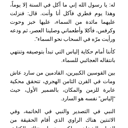
له: يا رسول الله إني ما آكل في السنة إلا يوماً،
وهذا يوم فطري فآكل أنا وأنت. قال: فنزلت
عليهما مائدة من السماء، عليها خبز وحوت
وكرفس، فأكلا وأطعماني وصلينا العصر، ثم ودعه
ورأيت مرّه في السحاب نحو السماء”.
كأننا أمام حكاية إلياس التي تبدأ بتوصيفه وتنتهي
بانتقاله العجائبي للسماء.
بين القوسين الكبيرين، القادمين من سارد عاش
ومات في القرن الثامن الهجري، تتحقق محكية
عابرة للزمن والمكان، بالضمير الأول، حيث
“إلياس” نفسه هو السارد.
النبي في التصدير والنبي في الخاتمة، وفي
الاثنتين هناك الراوي الذي أقام الحقيقة من