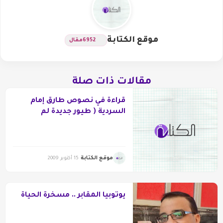
موقع الكتابة
6952
مقال
مقالات ذات صلة
قراءة في نصوص طارق إمام
السردية ( طيور جديدة لم
يفسدها الهواء ) و ( شارع آخر
لكائن )
موقع الكتابة
15 أكتوبر 2009
يوتوبيا المقابر .. مسخرة الحياة