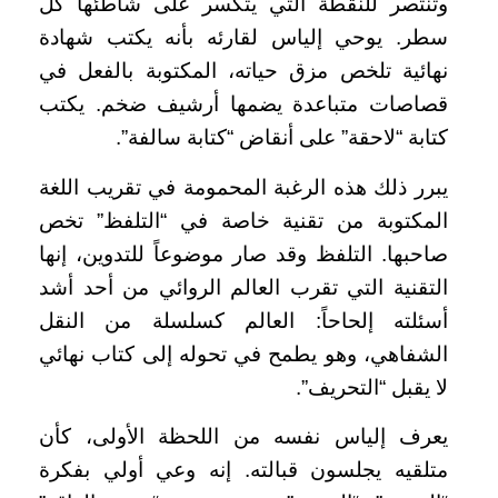
وتنتصر للنقطة التي يتكسر على شاطئها كل
سطر. يوحي إلياس لقارئه بأنه يكتب شهادة
نهائية تلخص مزق حياته، المكتوبة بالفعل في
قصاصات متباعدة يضمها أرشيف ضخم. يكتب
كتابة “لاحقة” على أنقاض “كتابة سالفة”.
يبرر ذلك هذه الرغبة المحمومة في تقريب اللغة
المكتوبة من تقنية خاصة في “التلفظ” تخص
صاحبها. التلفظ وقد صار موضوعاً للتدوين، إنها
التقنية التي تقرب العالم الروائي من أحد أشد
أسئلته إلحاحاً: العالم كسلسلة من النقل
الشفاهي، وهو يطمح في تحوله إلى كتاب نهائي
لا يقبل “التحريف”.
يعرف إلياس نفسه من اللحظة الأولى، كأن
متلقيه يجلسون قبالته. إنه وعي أولي بفكرة