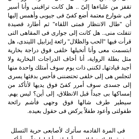
تقفز من علياءها إلىّ .. هل كانت تراقبنى وأنا أسير
فى شوارع معتمة أضع كفىّ فى جيوبى وأهمس إليها
أن "طال الانتظار فمتى اللقاء" ثم أطارد قصيدة
تتفلت منى.. هل كانت إلى جوارى فى المقاهى التى
قرأت فيها "الحب والظلال" رائعة إيزابيل الليندى، هل
ابتسمت معى وأنا أتخيلها خلفى فوق دراجة بخارية
مثل بطلة الرواية، أنا أخاف الدراجات البخارية ولا
أجيد قيادتهاـ لكننى ذات يوم سوف أمتلك واحدة منها
لتجلس هى إلى خلفى تحتضننى فأحس بدفئها يسرى
إلى جسدى سوف أمرر كفىّ فوق يديها لأتأكد من
إمساكها بى جيداً قبل الانظلاق، إلى أين؟ ليس يهم.
سيطير طرف شالها فوق وجهى فأشم رائحة
طفولتى وأعود طفلاً يركض فى حقول بعيده.
فى المرة القادمه سأترك لأصابعى حرية التسلل