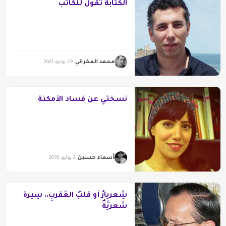
الكتابة تقول للكاتب
محمد الفخراني
29 يونيو 2021
نسختي عن فساد الأمكنة
أسماء حسين
2 يوليو 2018
شِعريارُ أَو قَلبُ العَقربِ.. سِيرةٌ
شعريَّةٌ