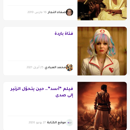
صفاء النجار
16 مارس 2019
فتاة باردة
محمد العبادي
25 أبريل 2021
فيلم “أسد”.. حين يتحوّل الزئير
إلى صدى
موقع الكتابة
27 يونيو 2026