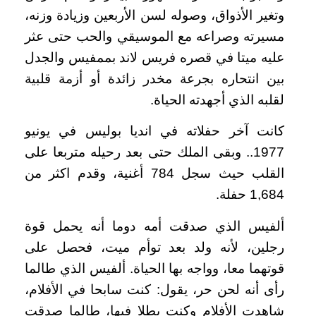
وتغير الأذواق، وصوله لسن الأربعين وزيادة وزنه،
مسيرته وصراعه مع الموسيقي والحب حتى عثر
عليه ميتا في قصره فريس لاند بممفيس والجدل
بين انتحاره بجرعة مخدر زائدة أو أزمة قلبية
لقلبه الذي أجهدته الحياة.
كانت آخر حفلاته في انديا بوليس في يونيو
1977.. وبقى الملك حتى بعد رحيله متربعا على
القلب حيث سجل 784 أغنية، وقدم اكثر من
1,684 حفلة.
ألفيس الذي صدقت أمه دوما أنه يحمل قوة
رجلين، لأنه ولد بعد توأم ميت، فحصل على
قوتهما معا، وواجه بها الحياة. ألفيس الذي طالما
رأى أنه لحن حر، يقول: كنت سابحا في الأفلام،
شاهدت الأفلام وكنت بطلا فيها، طالما صدقت