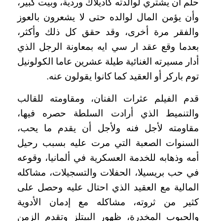
حلم أن يشتري لوالدته كاديلاك وردية، وبيت كبير،
وأن يؤمن المال لوالده حتى لا يشعرون بالعوز
والفقر مرة أخرى، وقد حقق كل ذلك وأكثر،
بعدما وقع عقد ار سي ايه بمعاونة الرجل الذي
أدار مسيرته الغنائية طيلة عشرين عاما الكولونيل
توم باركر أو العقيد كما كانوا يقولون عنه.
قدم الفيلم عثرات الفنان، ومقاومته للقالب
والتنميط الذي أرادت السلطة حصره فيها،
مقاومته لأجل فنه ولأجل أن يقدم ما يحب،
السنوات الصعبة التي مرت عليه بسبب رحيل
أمه وذهابه للخدمة العسكرية في ألمانيا، وقوعه
في حب بريسيلا، الحفلات والتسجيلات، مشاكله
المالية مع العقيد الذي احتال عليه وحصل على
كثير من ثروته، مشاكله مع إدمان الأدوية
والحبوب المخدرة، ظهور البيتلز وتقدم الزمن