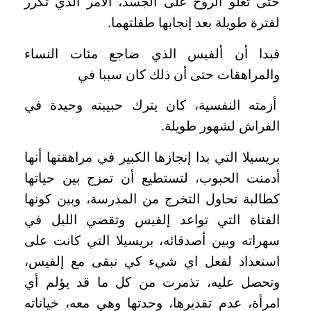
حتى تعلو الروح على الجسد، الأمر الذي تكرر
لفترة طويلة بعد إنجابها طفلتهما.
فبدا أن ألفيس الذي ضاجع مئات النساء
والمراهقات حتى أن ذلك كان سببا في
أزمته النفسية، كان يترك حبيبته وحيدة في
الفراش لشهور طويلة.
بريسيلا التي بدا إنجازها الكبير في مراهقتها أنها
أدمنت الحبوب، لتستطيع أن تمزج بين حياتها
كطالبة تحاول التخرج من المدرسة، وبين كونها
الفتاة التي تواعد إلفيس وتقضي الليل في
سهراته وبين أصدقائه، بريسيلا التي كانت على
استعداد لفعل اي شيء كي تبقى مع إلفيس،
وتحصل عليه، تذمرت من كل ما قد يؤلم أي
امرأة، عدم تقديرها، وحدتها وهي معه، خياناته