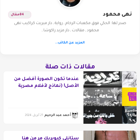
نهى محمود
84
مقال
صدر لها: الحكي فوق مكعبات الرخام ـ رواية ـ دار ميريت كراكيب نهى
محمود ـ مقالات ـ دار مزيد راكوشا…
المزيد عن الكاتب..
مقالات ذات صلة
عندما تكون الصورة أفضل من
الأصل! (نماذج لأفلام مصرية
مبدعة الاقتباس)
أحمد عبد الرحيم
21 أبريل 2024
ستانلي كيوبريك مر من هنا