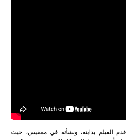
قدم الفيلم بدايته، ونشأته في ممفيس، حيث