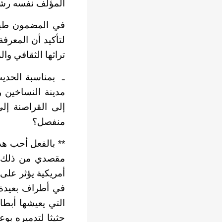
المؤلف نفسه رشيد
في المضمون طبعا 
لتأكيد أن المعرف
تراثها الثقافي وال
ـ بمناسبة الحديث 
مدينة النساخين ر
إلى القراصنة إل
منفصل؟
** بالفعل أحب هذ
مقصدي من ذلك أن
أمريكية يؤثر على 
في أطراف بعيدة عن
التي يعيشها أبطا
حثيثا لتدميره بو