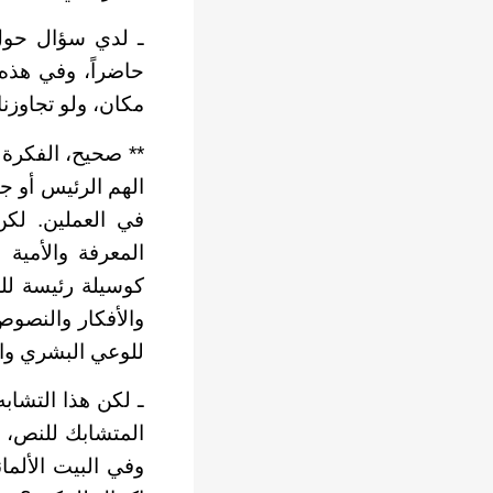
ـ لدي سؤال حول غ
حاضراً، وفي هذه
مكان، ولو تجاوزنا
** صحيح، الفكرة 
الهم الرئيس أو ج
في العملين. لكن 
المعرفة والأمية
كوسيلة رئيسة لل
والأفكار والنصوص
للوعي البشري وان
ـ لكن هذا التشابه
المتشابك للنص، وا
وفي البيت الألما