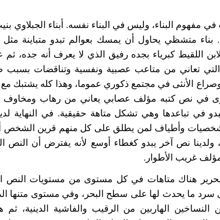
في مفهوم البناء، وليس في البناء نفسه. أبناء الجبلاوي بن
ة. بناء متشظي يحاول أن يمسك بعوالم تبدو متباينة مثل
بن اللقيط كبرياء بجده رفيق الذي لا يعرف أنه جده، ثم عل
التي تعاني من متاعب عصبية ونفسية وتناقضات بسبب ض
 وصراع الأنثى في مجتمع ذكوري عموما، وهذا كله يشتبك مع أ
وى في نص كتبه مؤلف عصابي يعاني من رهاب ومخاوف ت
بدو في تباعدها وهي تشكل متاهة حقيقية. في النهاية لد
ه شخصيات وأطياف لمن يطلق على كل منهم قرين الشخص أو
ولدينا نص آخر يبدو كغطاء أوسع لأنه يفترض أن النص ا
مؤلف غريب الأطوار.
لحرير هناك متاهات في كل مستوى من مستويات النص الث
لى سرد ما يحدث لها على سطح البحر، وفي مستوى متنها ا
النساخين الهاربين من الرقيب والفاشية الدينية، ثم ه