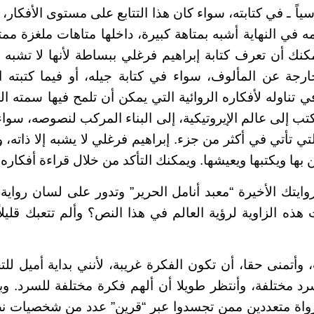
اً ـ في كتابته، سواء كان هذا التتابع على مستوى الأفكار، أو
ه في النهاية أشبه بمتاهة كبيرة، داخلها متاهات ملغزة م
ك أن تعرف كتابة إبراهيم فرغلي ببساطة لأنها لا تشبه إل
لخارجة عن المألوف، سواء في كتابة جيله، أو فيما كتبته ا
ي تناوله لأفكاره الروائية التي يمكن أن تلمح فيها سمته ا
تب إلى عالم الإيروتيكية، إلى البناء المركب لنصوصه، سوا
ي تأتي في أكثر من جزء. إبراهيم فرغلي لا يشبه إلا ذاته،
 بها ويكتبها ويعيشها. ويمكنك التأكد من خلال قراءة أفكاره 
روايتك الأخيرة “معبد أنامل الحرير” وتدور على لسان رواي
ت هذه الزاوية لرؤية العالم في هذا النص؟ وألم تتعبك قليلاً
أتمنى حقا، أن تكون الفكرة غريبة، لأنني بداية أميل ل
 مختلفة، وأنتظر طويلا أن ألهم فكرة مختلفة للسرد. وبعد 
واة متعددين ممن تجسدوا عبر “قرين” عدد من شخصيات 