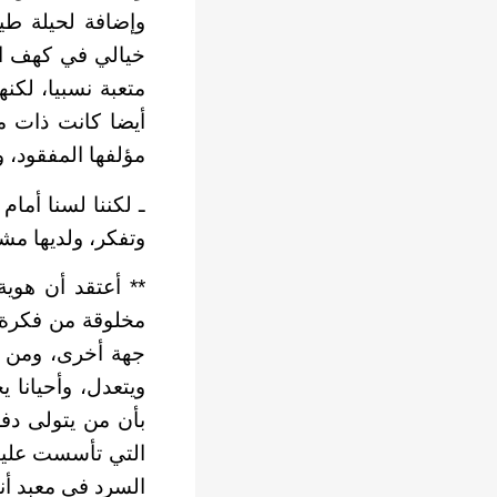
وإضافة لحيلة طي
خيالي في كهف ال
متعبة نسبيا، لكنه
أيضا كانت ذات مع
مؤلفها المفقود، 
ـ لكننا لسنا أمام
وتفكر، ولديها مشا
** أعتقد أن هوية
مخلوقة من فكرة 
جهة أخرى، ومن خل
ويتعدل، وأحيانا 
بأن من يتولى دف
التي تأسست عليها
السرد في معبد أنا