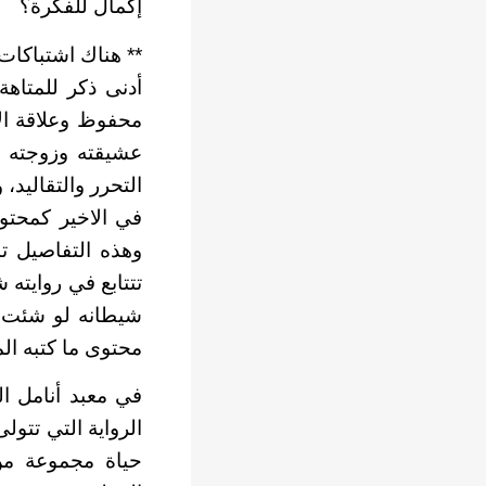
إكمال للفكرة؟
** هناك اشتباكات 
أدنى ذكر للمتاه
محفوظ وعلاقة الا
عشيقته وزوجته 
التحرر والتقاليد،
في الاخير كمحت
وهذه التفاصيل ت
تتتابع في روايت
شيطانه لو شئت، 
محتوى ما كتبه ال
في معبد أنامل ا
الرواية التي تتو
حياة مجموعة من 