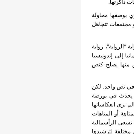
ت ذاكرتها.
وي بوصفها محاولة
و مجتمعات تتجاهل
 “الرواية”، رواية
نيا إلى إندونيسيا
نص منها يصلح كنص
 في نص واحد. لكن
ا يحدث في بورصة
لم نرى انعكاساتها
متاهة أو المتاهات
 تسعى الرأسمالية
 مختلفة لترشيدها