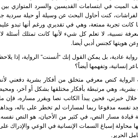
ف الميت في ابتسامات القديسين والسرد المتوازي بين 
فراشات، كنت أحاول البحث عن وسيلة أو حيلة سردية جديد
ا كانت تجربة ممتعة، وهي في تقديري ورغم أنها تبدو عليمة
رفة نسبية، لا تعلم كل شيء لأنها كانت تمتلك أسئلة لا 
وعن هويتها كجنس أدبي أيضا.
 رواية عادية، بل يمكن القول إنك “أنسنت” الرواية، إذا يلاح
عر إنسانية، وتفهمها أيضاً؟
 الرواية كنص معرفي متخلق من أفكار بشرية دفعني لأنسنت
بشرية، وهي مرتبطة بأفكار مختلقها بشكل أو آخر، ومحيط
ال خبرتي، فحين يبدأ الكاتب نصا ويقرر مساره، فإن ما 
يجد نفسه مدفوعا ربما لمسارات لم تخطر على باله، ويداهم
ة قيادة مسار النص، في كثير من الأحيان، هو النص نفسه
 محاولة إسباغ السمات الإنسانية في الوعي والإدراك على
مل الحرير.