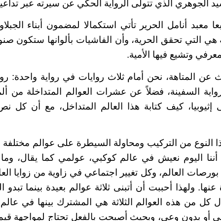
 الجوهري الذي تتولى الرواية الحكي عن سيرته عبر تداعيا
معبد أنامل الحرير تأتي استكمالا لمضمون أبناء الجبلا
ة هي التي تحقق الحرية، وأن الفاشيات بألوانها ستكون صن
معرفي وتشيع فيها الأمية.
عن المتاهة، نحن أمام ثلاث روايات في رواية واحدة: رواية
واية السفينة، فضلاً عن عشرات العوالم المتداخلة من ألما
ى إثيوبيا، كيف كتابة هذا العالم المتداخل، مع أن كل 
ا النوع من التركيب ومحاولة السيطرة على عوالم مختلفة
نا اليوم نعيش في عالم كوكبي، عولمي كما يقال، وم
بورصات العالم، وكل تغيير اجتماعي في زاوية من زوايا العا
ها. ولهذا أحببت أن أتبنى ثلاثة عوالم بعيدة بينما تبدو ال
ل كل من هذه العوالم الثلاثة هي المشترك بينها في عالم
عي أو بدون وعي، وبحيث أصبحت بالفعل تحتاج لمواجهة قيم