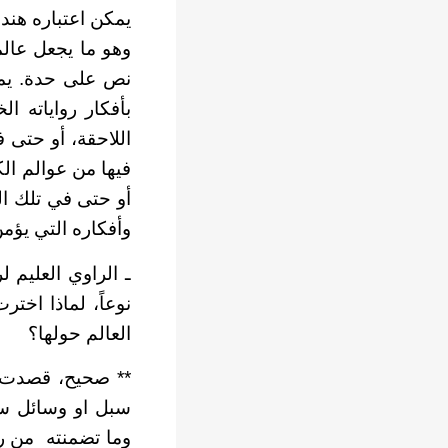
يمكن اعتباره هندسي
وهو ما يجعل عالم
نص على حدة. يمكن
بأفكار رواياته ا
اللاحقة، أو حتى ف
فيها من عوالم الك
أو حتى في تلك الت
وأفكاره التي يؤمن
ـ الراوي العليم ل
نوعاً، لماذا اختر
العالم حولها؟
** صحيح، قصدت، و
سبل او وسائل سرد
وما تضمنته من ر