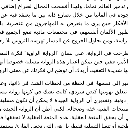
 تدمير العالم تماما. ولهذا أفسحت المجال لصراع إضافي
ده في ألمانيا من خلال تصارع ذاته بين ما يعتقد فيه عن 
الأفكار حين يرى ما يتعرض له المهاجرون من عنصرية، بال
واطنين الألمان أنفسهم، في مجتمعات مادية تضع الجميع 
اسة، ومن يحاول الخروج عن المسار تهرسه التروس بلا رح
طرحت في الرواية، على لسان “الرواية الراوية” فكرة القص
الأمر، ففي حين يمكن اعتبار هذه الرواية مسلية خصوصا أنه
أنها شديدة التعقيد، أريدك أن توضح لي فكرتك عن معنى الرو
شير إلى نفسها، في لحظة من لحظات الشك في ذاتها، وعبر
تتعلق بهويتها كنص سردي، كانت تشك في كونها رواية مسل
و دونية. وتقديري أن الرواية الجيدة لا يمكن أن تكون مسلية
لمنتجات الفنية خفة وضحالة. لكني أظن أن الرواية الجيدة
 أن يحقق المتعة العقلية. هذه المتعة العقلية لا تحققها 
حية أو تتغيا التسلية فقط، بل هي التي تجعل القارئ يستمت