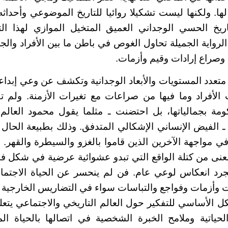
. ولكنها ليست تشكيلا روائيا للتاريخ الموضوعي وأحداثه
اريخ الحسي الوجداني العميق المتخيل الموازي لهذا ال
الرواية الجميلة تحاول الغوص في باطن ما بين الأفراد وا
وصراع إرادات وقيم وأزمات.
 متعدد المستويات والأبعاد الوجدانية وتكشف عن وعي إبداع
 الأفراد وما فيها من صراعات مع تغيرات الأزمنة. ولم 
ة بجمالياتها، بل احتضنت ـ مثلما يقول محمود العالم 
ـ الفيض الإنساني الإشكالي المتدفق. وذلك بطبيعة الحال نت
في مواجهة الآخرين الذين قاموا بالغزو والسيطرة والقهر. 
نى من كتلة الواقع التي تبدو عشوائية عرضية في شكل فن
رد انعكاس لوعي عام. فن لم ينحسر عن الحياة الاجتماعي
 وأزمات وفواجع والتباسات سواء في التضاريس الخارجية أ
كل الأساسي للتفكير حول العالم التاريخي والاجتماعي يتعل
لحياتية وملامح الخبرة الشخصية في اتصالها بالحياة ال