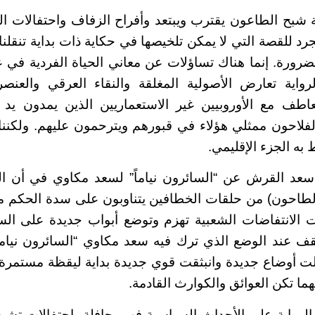
شبح الطاعون يقترب ويبتعد وأفراح الزفاف واحتفالات ال
رد للقصة التي لا يمكن تلخيصها في حكاية ذات بداية تنقلن
لضرورة. إنما هناك تساؤلات عن معاني الحياة الفردية في ع
لرواية تعارض الأصولية المغلقة والنقاء العرقي والعنص
تعاطف مع الأوروبيين غير الاستعماريين الذين يمدون يد ا
الفلاحون ممثلي هؤلاء في قبورهم ويترحمون عليهم. ولكنن
به الجزء الإقليمي.
د القرش عن “السائرون نياماً” لسعد مكاوي في أن الثا
الطاحون) من حلقات الخطافين يتناوبون على سدة الحكم 
ت الانتفاضات الشعبية تهزم وتوضع أبواب جديدة على الس
تقف عند الوضع الذي ترك فيه سعد مكاوي “السائرون نياماً”
 أوضاع جديدة وانبثقت قوي جديدة بداية ليقظة مستمرة ل
ما تكن العوائق والكوارث القادمة.
رواية علي الأحداث السياسية فهي حافلة باحتفالات تشبه ا