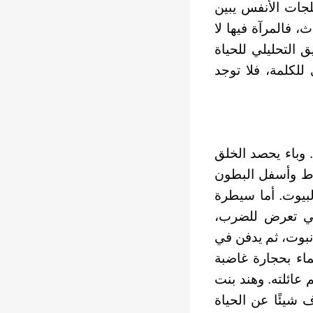
لجات الأنفس يبين
ث، فالمرآة فيها لا
 التحليلي للحياة
للكلمة، فلا توجد
 وباء يحصد الخلق
اط وأسفل البطون
لبيوت. أما سيطرة
ولي تعرض للضرب،
 نبوت، ثم يدفن في
ماء بحجارة غاضبة
عائلته. وهند بنت
ف شيئًا عن الحياة