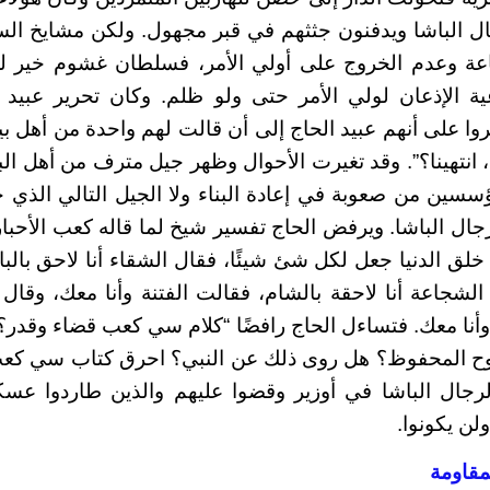
 الباشا ويدفنون جثثهم في قبر مجهول. ولكن مشايخ الس
عة وعدم الخروج على أولي الأمر، فسلطان غشوم خير ل
ة الإذعان لولي الأمر حتى ولو ظلم. وكان تحرير عبيد أل
ا على أنهم عبيد الحاج إلى أن قالت لهم واحدة من أهل بيت
 انتهينا؟”. وقد تغيرت الأحوال وظهر جيل مترف من أهل الب
سسين من صعوبة في إعادة البناء ولا الجيل التالي الذي
رجال الباشا. ويرفض الحاج تفسير شيخ لما قاله كعب الأحبا
خلق الدنيا جعل لكل شئ شيئًا، فقال الشقاء أنا لاحق بالب
الشجاعة أنا لاحقة بالشام، فقالت الفتنة وأنا معك، وقال
أنا معك. فتساءل الحاج رافضًا “كلام سي كعب قضاء وقدر؟ و
وح المحفوظ؟ هل روى ذلك عن النبي؟ احرق كتاب سي كع
لرجال الباشا في أوزير وقضوا عليهم والذين طاردوا ع
لن يكونوا.
مقاومة