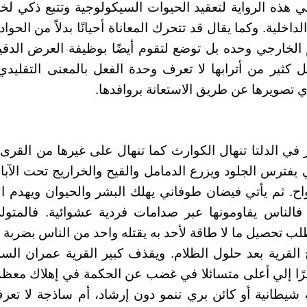
هذه الرواية لتعقيد الحيوات السيكولوجية وتتبع ذكي لخ
اخلية. وكما يقال قد تتحرك المعاناة أحيانًا بدلاً من الحواد
 الخارجي وحده بل توضع لتقوم أيضًا بوظيفة العرض الدقيق
ل كثير من أترابها لا تعرف وحدة الفعل بالمعنى التقليدي 
 تصويرها عن طريق الاستعانة بروافدها.
ي الدلتا تنهال الكوارث كما تنهال على غيرها من القرى.
ترس الجلود ويزرع الدمامل والقيح والخراريج تحت الآب
رواح. ثم يأتي فيضان طوفاني يهلك البشر والحيوان ويهدم ا
 فالناس يقاومونها عبر صدامات فردية عشوائية. فالمت
طلب تحصيل ما لا طاقة لأحد به يقتله واحد من الناس بضربة
القرية بعد حلول الظلام. ويقذف كبير القرية عمران الس
ًا إلي أعلى متسائلا في غضب عن الحكمة في إهلاك معظم 
تة شيطانية أو كائن بري تنمو دون إرشاد، أم ساذجة لا تعر