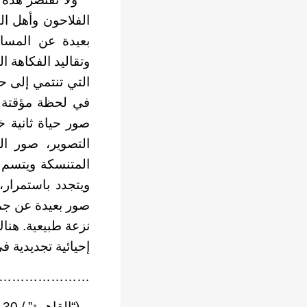
الفلاحون وأهل ا
بعيدة عن المسار
وتقاليد الفكاهة ا
التي تنتمي إلى ح
في لحظة مؤقتة إ
صور حياة ثانية خ
التصوير، صور ال
المتنسكة ويتسم ه
ويتجدد باستمرار،
صور بعيدة عن جما
نزعة طبيعية. هناك
إحيائية تجديدية 
…………………
(“القاهرة” / 30 ـ 11 ـ 2010)