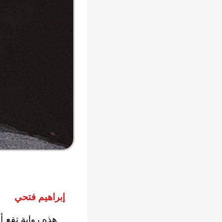
إبراهيم فتحي
هذه رواية تقع أح