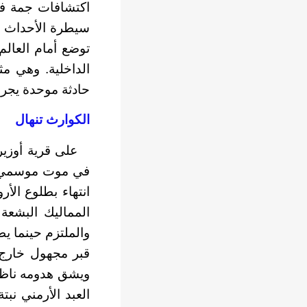
اكتشافات جمة في 
سيطرة الأحداث الد
توضع أمام العالم
الداخلية. وهي مث
حادثة موحدة يجري
الكوارث تنهال
على قرية أوزير ف
في موت موسمي يف
انتهاء بطلوع الأ
المماليك البشعة
والملتزم حينما ي
قبر مجهول خارج 
ويشق هدومه ناظر
العبد الأرمني نب