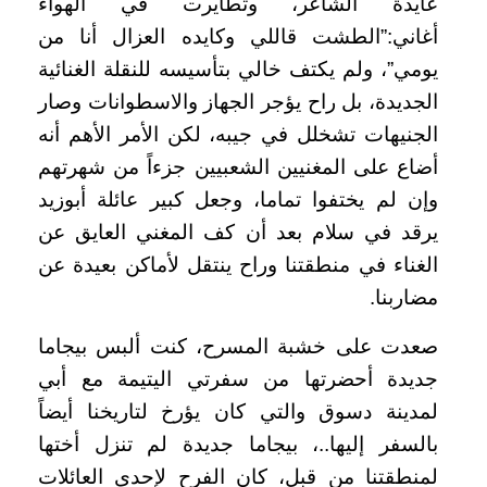
عايدة الشاعر، وتطايرت في الهواء
أغاني:”الطشت قاللي وكايده العزال أنا من
يومي”، ولم يكتف خالي بتأسيسه للنقلة الغنائية
الجديدة، بل راح يؤجر الجهاز والاسطوانات وصار
الجنيهات تشخلل في جيبه، لكن الأمر الأهم أنه
أضاع على المغنيين الشعبيين جزءاً من شهرتهم
وإن لم يختفوا تماما، وجعل كبير عائلة أبوزيد
يرقد في سلام بعد أن كف المغني العايق عن
الغناء في منطقتنا وراح ينتقل لأماكن بعيدة عن
مضاربنا
.
صعدت على خشبة المسرح، كنت ألبس بيجاما
جديدة أحضرتها من سفرتي اليتيمة مع أبي
لمدينة دسوق والتي كان يؤرخ لتاريخنا أيضاً
بالسفر إليها..، بيجاما جديدة لم تنزل أختها
لمنطقتنا من قبل، كان الفرح لإحدى العائلات