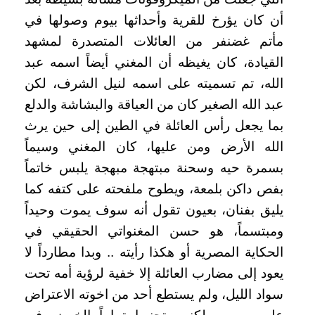
أن كان يؤرخ للقرية وأحداثها بيوم وصولها في
مأتم غضنفر من العائلات المتصدرة لمشهد
القيادة، كان يغيظه أن المغني أيضاً اسمه عبد
الله، تم تسميته على اسمه لنيل الشرف، لكن
عبد الله الصغير كان من العياقة والبشاشة والدلع
بما يجعل رأس العائلة في الطين إلى حين يرث
الله الأرض ومن عليها، كان المغني وسيماً
بسمرة حيه وسحنة مبتهجة مبهجة يلبس خاتماً
بفص داكن بلمعة، ويطوح ملفحته على كتفه كما
يليق بفنان، بعيون تقول أنه سوف يموت وحيداً
ومبتسماً، هو حسن المغنواتي الحقيقي في
الحكاية المصرية أو هكذا رأيته .. وبدا مطارداً لا
يعود إلى مضارب العائلة إلا خفية لرؤية أمه تحت
سواد الليل، ولم يستطع أحد من اخوته الاعتراض