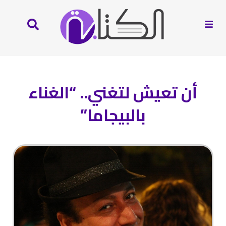
أن تعيش لتغني.. “الغناء
بالبيجاما”