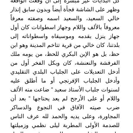
كل البدايات غير مبشرة إلى أن وقعت الواقعة
وظهر على الشاشة فجأة أيضاً وبدون سابق إنذار
خالي السعيد، والسعيد اسمه وصفته معرفاً
معروفاً بالألف واللام وجهاز اسطوانات كان أول
جهاز ينزل بقدمه وموسيقاه واسطواناته إلى
بلدتنا، كان خالي من قرية تتاخم المدينة وهو ابن
حظ، بل هو الإبن البكري للحظ، من يومه ملك
الفرفشة والنعنشة، كان وبكل الفخر أول من
أدخل التعديلات على الجلباب البلدي التقليدي
وأدخل الجلباب الإفرنجي أو ما أطلق عليه
لسنوات جلباب الأستاذ سعيد ” ضاعت منه الألف
واللام أو على الأرجح لم يعد يحتاجها ” بعد أن
ضرب صيته الآفاق في النجوع والدساكر
المجاورة، وعلى يديه والحمد لله عرف الناس
للصدمة الأولى المطربة ليلى نظمي وزميلتها