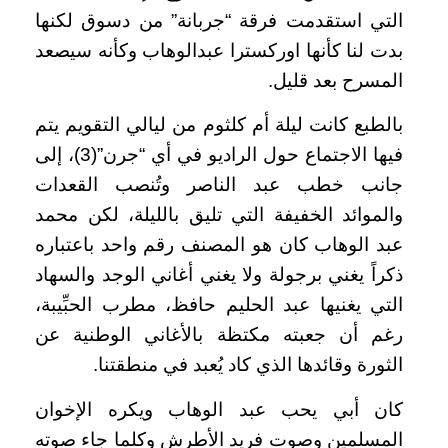
التي استقدمت فرقة “جربانة” من دسوق لكنها
بدت لنا كأنها اوركسترا عبدالوهاب وكأنه سيصعد
المسرح بعد قليل
.
بالطبع كانت ليلة أم كلثوم من ليالي التقويم يتم
فيها الاجتماع حول الراديو في أي “جرن”(3)، إلى
جانب خطب عبد الناصر وتُنصب القعدات
والموائد الخفيفة التي تليق بالليلة، لكن محمد
عبد الوهاب كان هو المصنف رقم واحد باعتباره
ذكراً يغني برجولة ولا يغني أغاني الوجد والسهاد
التي يغنيها عبد الحليم حافظ، مطرب الحبِّيبة،
رغم أن جعبته مكتظة بالأغاني الوطنية عن
الثورة وقائدها الذي كاد يُعبد في منطقتنا
.
كان أبي يحب عبد الوهاب ويكره الإخوان
المسلمين وصوت فريد الأطرش وكلما جاء صوته