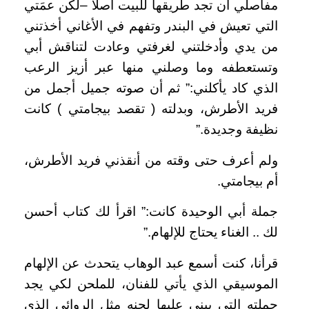
مفاصلي أن تجد طريقها للبيت أصلاً –لكن عمَتي
التي تعيش في البندر وتفهم في الأغاني أخذتني
من يدي وأدخلتني لغرفتي وعادت لتناقش أبي
وتستعطفه وما وصلني منها عبر أزيز الرعب
الذي كاد يأكلني:” ثم أن صوته جميل أجمل من
فريد الأطرش، وبدلته ( تقصد بيجامتي ) كانت
نظيفة وجديدة
”.
ولم أعرف حتى وقته من أنقذني فريد الأطرش،
أم بيجامتي
.
جملة أبي الوحيدة كانت:” اقرأ لك كتاب أحسن
لك .. الغناء يحتاج للإلهام
”.
قرأنا، كنت أسمع عبد الوهاب يتحدث عن الإلهام
الموسيقي الذي يأتي للفنان، للملحن لكي يجد
جملته التي يبني عليها لحنه مثل الروائي الذي