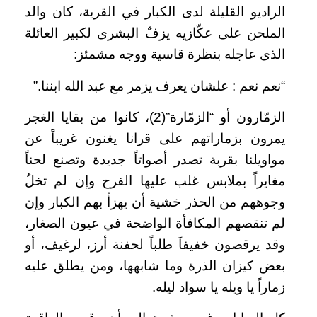
الراديو القليلة لدى الكبار في القرية، كان والد
الملحن على عكّازيه يزفٌ البشرى لكبير العائلة
الذى عاجله بنظرة قاسية ووجه مشمئز
:
“
نعم نعم : علشان يعرف يزمر مع عبد الله ابننا
”.
الزمّارون أو “الزمّارة”(2)، كانوا من بقايا الغجر
يمرون بزماراتهم على قرانا يغنون غريباً عن
مواويلنا بقربة تصدر أصواتاً جديدة وتصنع لحناً
مغايراً بملابس غلب عليها الفرح وإن لم تخلُ
وجوههم من الحذر خشية أن يهزأ بهم الكبار وإن
لم تنقصهم المكافأة الواضحة في عيون الصغار،
وقد يرقصون خفيفاَ طلباً لحفنة أرز، لرغيف، أو
بعض كيزان الذرة وما شابهها، ومن يطلق عليه
زماراً يا ويله يا سواد ليله
.