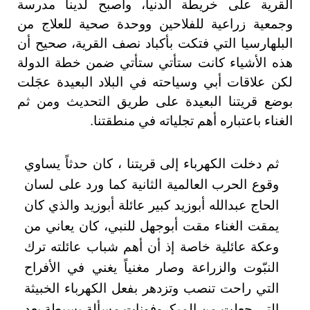
القرية على خريطة الدنيا، وأصبح لدينا مدرسة
وجمعية زراعية للفلاحين ووحدة صحية للعلاج من
البلهارسيا التي فتكت بأكباد نصف القرية، صحيح أن
هذه الأشياء كانت ستأتي ستأتي ضمن خطة الدولة
لكن علاقات أبي وسياحته في البلاد البعيدة عجَلت
بوضع قريتنا البعيدة على طريق التحديث ومن ثم
الغناء باعتباره أهم تجلياته في منطقتنا
.
ثم دخلت الكهرباء إلى قريتنا ، كان حدثاً يساوي
وقوع الحرب العالمية الثانية كما ورد على لسان
الحاج عبدالله أبوزيد كبير عائلة أبوزيد والذي كان
يمقت الغناء مقت أبوجهل للنبي، كان يعاني من
وعكة عائلية خاصة إذ أن أهم شباب عائلته ترك
النبّوت والزراعة وصار مغنياً يغني في الأفراح
التي راحت تنصب وتزدهر بفعل الكهرباء الخبيثة
التي جعلت من الميكروفونات مسألة بسيطة بعد