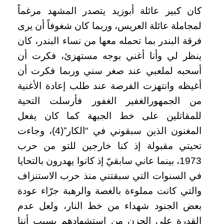
كان كبير عائلة أبوزيد يتصدر المشهد مرغماً
لمجاملة عائلة العريس، وربما كان شغوفاً أن يرى
فرقة البندر بما تحمله معها من نساء البندر، كان
ينظر لي وأنا أغني بوجه مستهزئ، فكرت أن
أسحبه لملعبي عند صغر سني وربما فكرت أن
أغيظه وانتهزت الفرصة عند طلب إعادة الأغنية
من الجمهورالغفير الغفور فأرسلت التحية
للمقاتلين على خط الجبهة كما كان يفعل
المغنون الذين سبقوني في “الكار”(4)، وجاءت
تحيتي مقبولة إذ كنا خارجين للتو من حرب
1973، بينما عاني سابقيّ إذ كانوا يهدرون بالتحايا
في السنوات التي سبقتني منذ حرب الاستنزاف
والتي كانت مملوءة بالغصة والرهبة جرّاء عودة
بعض الجنود شهداء من خط النار، ولعل عدم
القدرة على الحزن من استشهادهم بسبب أننا