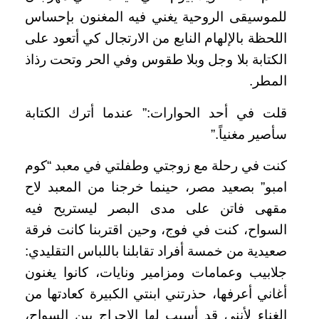
للموسيقى الروحية يغني فيه المغنون بإحساس
اللحظة بالإلهام النابع من الارتجال كي أتعود على
الكتابة بلا وجل وبلا طقوس وفي الحر وتحت رذاذ
المطر
.
قلت في أحد الحوارات:” عندما أترك الكتابة
سأصير مغنياً
”.
كنت في رحلة مع زوجتي وطفلتي في معبد “كوم
امبو” بصعيد مصر، حينما خرجنا من المعبد لاح
مقهى فاتن على مدى البصر ليستريح فيه
السواح، كنت في فوج، وحين اقتربنا كانت فرقة
صعيدية من خمسة أفراد تقابلنا باللباس التقليدي:
جلابيب وعمامات ومزامير ونايات، كانوا يغنون
أغاني أعرفها، حذرتني ابنتي الكبيرة كعادتها من
الغناء لأنني قد أسبب لها الإحراج بين السواح،