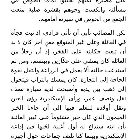
على مصيره لكنهم تجنبوا تماماً الخوض في
مسألته وانكست وجوهم بقشرة صلبة منعت
الجمع من الخوض في سيرته أمامهم
.
لكن المصائب تأبي أن تأتي فرادى، إذ نبت فجأة
في العائلة وعلى غير المتوقع مغنٍ آخر كان لا بد
أن تبعث حكايته على الفخر، إذ أن رجلاً من
العائلة كان يمشي على عكّازين ويبتسم، ومن ثم
استدعت حالته ألا يعمل في الزراعة وانتقل بقوة
الحاجة إلى التجارة. كان يمسك بالتراب فيتحول
إلى ذهب بين يديه وأصبحت لديه سيارة نصف
نقل ونصف عمر، ورأى الإسكندرية رؤى العين
ونقل أولاده للتعلم فيها إلى أن جاءنا الخبر
الميمون الذي كان خبر مشئوماً على كبير العائلة
بأن ابنه ستذاع له أول أغنية لحّنها في إذاعة
الإسكندرية وبينما كنا نلتف جماعات حول أجهزة