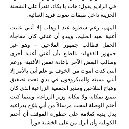
في الراديو يقول: هات يا بكاء، تندراً على الشحنة
الحزينة داخل طبقات صوت فريد الغنائية
.
المهم، رغم سطوة عبد الوهاب إلا أنني غنيت
أغنية لعبد الحليم، ويبدو أن غنائي كان مفاجأة
الحفل فطالب جمهور الفلاحين – وهو غير
جمهور الفقهاء- بالطبع بأن أغني أغنية أخرى
وطالب البعض الآخر بإعادة نفس الأغنية، ورغم
أنني كدت أموت من الخوف لو علم أبي بالأمر إلا
أنني نسيته والميكروفون في يدي تحت تصفيق
وهياج الفلاحين ومدير الجمعية الزراعية الذي كان
يتمتع بمكانة ولا مكانة وزير الزراعة، وبينما كنت
أختم الوصلة لمحت مرسالاً من أبي يلوّح بذراعيه
بدل يديه كعلامة على خطورة الموقف أن أختم
الكوبليه وأن أنزل من على الخشبة فوراً
.