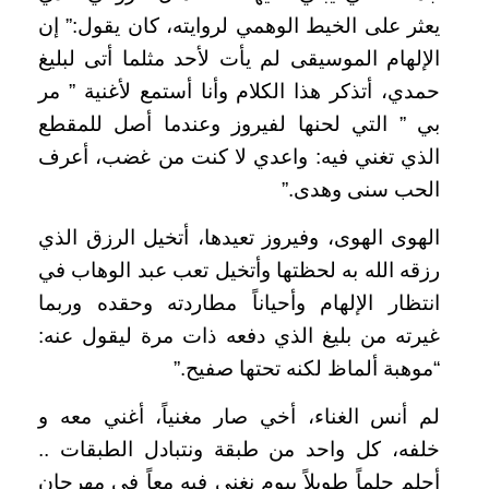
يعثر على الخيط الوهمي لروايته، كان يقول:” إن
الإلهام الموسيقى لم يأت لأحد مثلما أتى لبليغ
حمدي، أتذكر هذا الكلام وأنا أستمع لأغنية ” مر
بي ” التي لحنها لفيروز وعندما أصل للمقطع
الذي تغني فيه: واعدي لا كنت من غضب، أعرف
الحب سنى وهدى
”.
الهوى الهوى، وفيروز تعيدها، أتخيل الرزق الذي
رزقه الله به لحظتها وأتخيل تعب عبد الوهاب في
انتظار الإلهام وأحياناً مطاردته وحقده وربما
غيرته من بليغ الذي دفعه ذات مرة ليقول عنه:
“موهبة ألماظ لكنه تحتها صفيح
”.
لم أنس الغناء، أخي صار مغنياً، أغني معه و
خلفه، كل واحد من طبقة ونتبادل الطبقات ..
أحلم حلماً طويلاً بيوم نغني فيه معاً في مهرجان