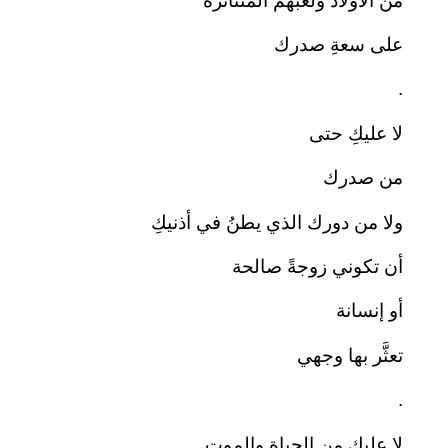
من الأولاد ولعبهم المتناثرة
على سعةِ صدرك
.
لا عليكِ حتى
من صدرك
ولا من دورك الذي يطنُ في أذنيكِ
أن تكوني زوجةً صالحة
أو إنسانة
تعثَّر بها وجهي
.
لا عليكِ من الحياةِ والموت