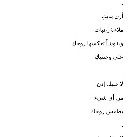
.
أرى يديكِ
ملاءةَ رغبات
ونقوشاً تعكسها روحك
على وجنتيكِ
.
لا عليكِ إذن
من أي شيء
يطمس روحك
.