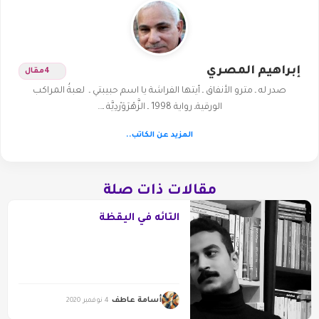
إبراهيم المصري
4
مقال
صدر له ـ مترو الأنفاق ـ أيتها الفراشة يا اسم حبيبتي ـ لعبةُ المراكب
الورقيةـ رواية 1998 ـ الزَّهْرَوَرْدِيَّة ـ…
المزيد عن الكاتب..
مقالات ذات صلة
التائه في اليقظة
أسامة عاطف
4 نوفمبر 2020