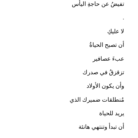
تفيضُ عن حاجةِ اليأس
.
لا عليكِ
أن تصبح الحياةُ
عبءَ عصافير
تزقزقُ في صدرك
وأن يكون الأولاد
مُنطلقات ضميرك الذي
يريد للحياة
أن تبدأ وتنتهي هانئة