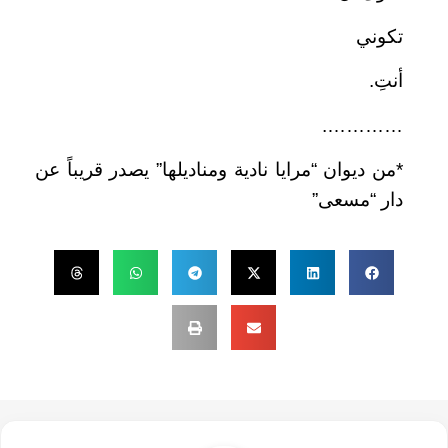
تكوني
أنتِ.
………….
*من ديوان “مرايا نادية ومناديلها” يصدر قريباً عن
دار “مسعى”