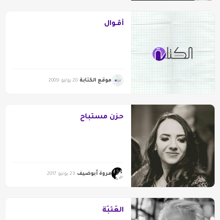
أَقْـوال
موقع الكتابة
20 يوليو 2009
حزن مستباح
مروة أبوضيف
23 يونيو 2017
العَتَبَة