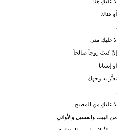
لا عليكِ هنا
أو هناك
.
لا عليكِ مني
إنْ كنتُ زوجاً صالحاً
أو إنساناً
تعثَّر به وجهك
.
لا عليكِ من المطبخ
من البيت والغسيل والأواني