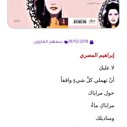
18/10/2018
يتبعهم الغاوون
إبراهيم المصري
لا عليكِ
أنْ تهملي كلَّ شيءٍ واقفاً
حول مراياك
مراياكِ ماءٌ
ومناديلك