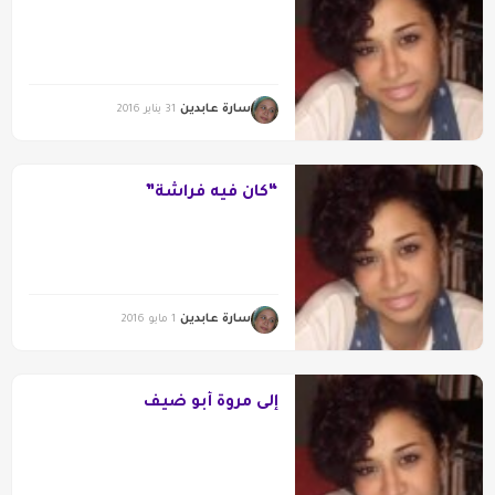
سارة عابدين
31 يناير 2016
“كان فيه فراشة”
سارة عابدين
1 مايو 2016
إلى مروة أبو ضيف