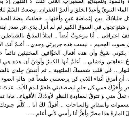
َ والنقودَ وتلميذاتِهِ الصغيراتِ اللاتي كنت لا أفلتهن إلا 
ماءَ النبويَّ وأعيدُ الخلقَ و ألعقُ الغفران.. وضعتُ السُمَّ لثل
حليلاتِكَ بين إغماضةِ عينٍ وأختِها .. خطفتُ بيضةَ الصقرِ 
 هيئةٍ تجول في السوق الكبير ثم لم أُنزل يدي عن صدر ابنة الخَب
قفَ اعترافي .. أنا مرعوبٌ أيضاً .. امتلأ المذبحُ بالشياطين
صوت الجحيم .. ليست هذه جريرتي وحدي .. أعلمُ أنك الآ
َمِّحُ بكوني شَبحٌ وأن هذه أفعال الخوَّافين المختبئين دائماً
ِحُ بتفاهتي وفشلي .. أعلمُ أيها الكبيرُ وأوقنُ أن هذه هي ا
نهارِ .. في قلب شمسكَ الملتهبة .. ثم أنقشُ جِلدي بالشظ
.. أن أمزق أثداء اللاتي كن يرضعنني طمعاً في هالةِ الضوءِ ال
 وأُحَرِّكَ فمي كل حلمٍ ليصطفيني طعمُ الدمِ للأبد.. عدتَ تنفخ
تملُّ مني و تتوقُ لمعاودةِ النظرِ لأولادكَ الأقوياء.. ماذا تف
سموات والمقابرِ والساحات .. أقولُ لكَ أنا .. كَلِّم جنود
َ المارةُ هذا مطرٌ وأهزُّ أنا رأسي لأني أعلم …..