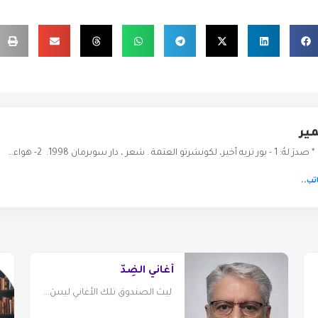
ير
لعتمة . شعر ، دار سوبرمان 1998. 2- هواء…
تب..
أغاني الضِدّ
ليث الصندوق تلك الأغاني ليسَ...