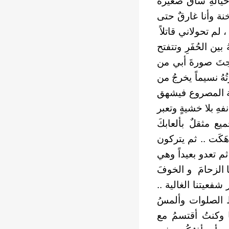
خيالهِ ساقٌ صغيرةٌ
اخنة وأنا غارقٌ حتى
م تحولاني قاتلاً
بين الحُفَرِ وتتفتح
رَجتَ صورةَ أبي من
هُ نسيماً يخرجُ من
بهة المصروع فيشهق
هِ بلا خشيةٍ وتعبر
ميع مثقلٌ بألعابكَ
َكَت .. ثم يتركون
ثم تعدو بعيداً وهي
ها الزحامَ و الخوفَ
فعيتنا الغالية ..
سط الصلوات وألمسُ
يا وكنتُ أقتسمُ مع