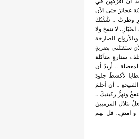
بعد أن أفرُكُهن في
اثة عجائزَ حتى الآن
وطرتُ .. شُفْتُكَ
َّازِ.. لا تنفخ ولا
 وبالأرواح الصارخة
ن ستقتلني بضربةٍ
 خلف ستارةٍ متآكلة
لمعضلة .. أريدُ أن
ايا لأكشطَ جلودَ
قبيحةِ .. أن أحلمَ
ُ وتهزُّ ركبتيكَ ..
علُ بتلال المرميينَ
ك و امضِ.. قل لهم