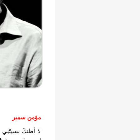
مؤمن سمير
لا أظنكَ نسيتَنِي