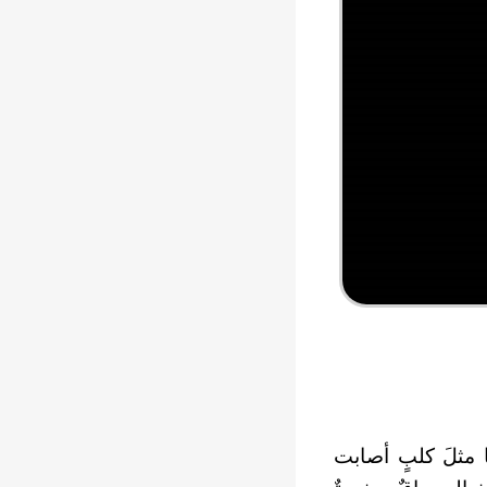
ها مثلَ كلبٍ أصابت