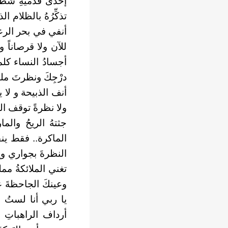
إحدى قدميهِ شظيةٌ
تذكِّرُهُ بالظلام ا
أنفي في بحر الرع
للآن ولا قرصاناً ول
أجسادُ النساء كلما
درْجِكَ ونظرتَ ملي
أنف الذبيحة و لا 
ولا نظرةً توقف الش
جثتهُ الريحُ والم
الماكرة.. فقط ينق
النظرةَ بجواري وي
تغني الملائكةُ مملو
وعينكَ الجاحظةَ ع
يا ربي أنا لستُ م
أرداف الراهباتِ ق