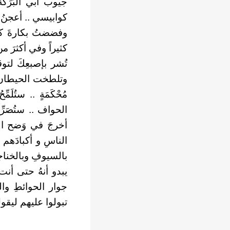
جيوب أبي البَرَكة
كوابيسي .. أعجنُ ال
وفضضتُ بكارةَ كل 
كثيراً وفي أكثرَ من
تُشر بإصبعِكَ لتو
وتلطخت الحيطان ب
مُحْكَمَةٍ .. ستُل
الحواف .. ستُصَرّ
أخرجَ في وَضح ال
الناسِ و أكبادَهم 
بالسيوفِ وبالخناجرِ
يبدو أنهُ حتى أنت 
جوار الحوائطِ وال
تبولوا عليهم ليقول