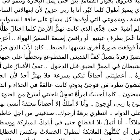
 فانزوى بجوار القمامةِ يئنُّ حتى يملَّ البحارةُ وتنمو في 
لذي يصيرُ أطولَ كلما كَبُر. أنا يا ربي حزينٌ لأن ابتهالاتي الس
شةِ ، وشموعي التي أوقدها كل مساءٍ على حافة السموات ، ل
م أشبهُ حتى جَدِّي الذي كانت تهتزُّ الأرضُ كلما اختالَ ظلُّهُ 
 غَمزَ بطرفِ عينيهِ أو راقصَ إصبعهُ الصغيرُ الهواءَ .. أَخْ
اً فوقَعَت صورةٌ أخرى تشبهها بالضبط .. كانَ الأبُ الذي صِرْتُ
يصيرُ زفرةً تشيلُ كَفَّ القديس المقطوعةِ وتحطُّها على ج
يطانَ في الممرِّ الضيق قبل الدخول .. تقفُ الأقدارُ على أنف
ارةُ .. أعطيتني أحداقاً تبكي بسرعة فلا يهتزَّ أحدٌ لأن الج
شونَ نظرة مَن فوجئَ بدودةٍ كانت عالقةً في الحذاء و انده
مضون .. كلما أحببتُ امرأةً تحجِلُ ناحيتي أسرعَ من الضوءِ 
نَ يا ربي، لَزِجونَ .. وأنا لا أملكُ إلا أحضاناً معتقةً أنسى ب
لى الدوام .. انتظري برهةً أرجوكِ.. صدقيني من أجلِ خاطر ش
لاكاً ، أنا أثملُ بلا انقطاعٍ حتى في أيامِكَ المباركة وو
بل أن تُقَبِّلُهنَّ الملائكةُ لتطولَ الخصلاتُ وتكنسَ الخطا