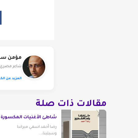
مؤمن سم
شاعر مصري * صدرَ لهُ: 1 - بور تريه أخير، لكونشرتو ا
المزيد عن الكا
مقالات ذات صلة
شاطئ الأغنيات المكسورة
رضا أحمد اسمي ميراندا
وسيلينا،...