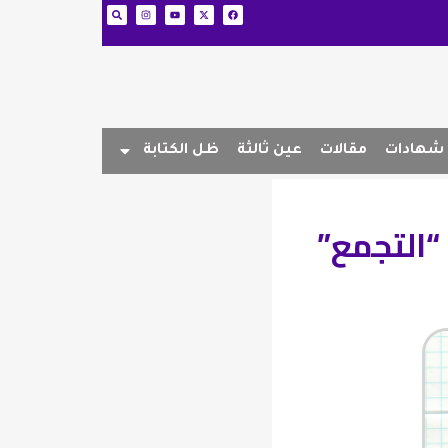
شهادات
مقالات
عين ثالثة
ظل الكتابة
“التجمع”