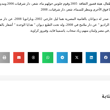
2005 وقوم جلوس
محمد خير، شاعر وقاصّ، صدر له ديوانان
قصصية بعنوان “عفاريت الراديو ” عن دار ملامح في 2008، وله تحت الطبع ديوان ” هدايا 
 في مصر ولبنان منهم زياد سحاب، ياسمينا فايد، وفيروز كراوية
.
ابة