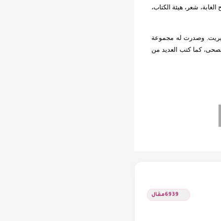
 حولهم ماء، شعر، دار شرقيات 2006 ومديح الغابة، شعر، هيئة الكتاب،
 بالعامية المصرية هما ليل خارجي 2002، وبارانويا 2008، عن دار ميريت. وصدرت له مجموعة
الوحدة ” أشعار بالفصحى، كما كتب العديد من
6939
مقال