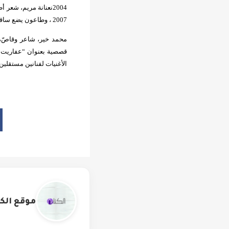
2004نعنانة مريم، شعر أطفال، هيئة قصور الثقافة
2007 ، وطاعون يضع ساقا فوق الأخرى وينظر للسماء، شعر، دار شرقيات، 2008
الأغنيات لفنانين مستقلين
موقع الكت