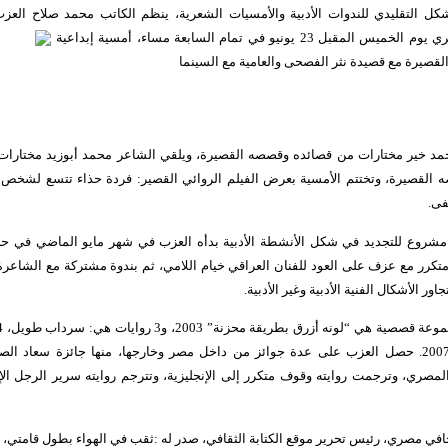
ل التقليدي للندوات الأدبية والأمسيات الشعرية، ينظم الكاتب محمد صلاح العزب 
المصري يوم الخميس المقبل 23 يونيو في تمام السابعة مساء، أمسية إبداعية
 القصيرة مع قصيدة نثر الفصحى والعامية مع السينما
د خير مختارات من قصائده وقصصه القصيرة، ويلقي الشاعر محمد أبوزيد مختارات 
 القصيرة، وتختتم الأمسية بعرض الفيلم الروائي القصير: فردة حذاء تتسع لشخص 
فى
.
مشروع للتجديد في شكل الأنشطة الأدبية بدأه العزب في شهر مايو الماضي في ح
تكرر مع عزف على العود للفنان العراقي خيام اللامي، ثم بندوة مشتركة مع الشاع
 الأشكال الفنية الأدبية وغير الأدبية
.
وسرير الرجل الإيطالي 2007. حصل العزب على عدة جوائز من داخل مصر وخارجها، منها جائزة سعا
لمصري، وترجمت روايته وقوف متكرر إلى الإنجليزية، وتترجم روايته سرير الرجل الإيط
في مصري، رئيس تحرير موقع الكتابة الثقافي، صدر له :ثقب في الهواء بطول قامتي، شع