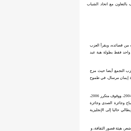
بالتعاون مع اتحاد الشباب
من قصائده، ويقرأ العزب
واحد فقط بطولة هبة عبد
زب التجمع أيضا حيث مزج
رة إيمان مرسال، في طموح
محمد صلاح العزب له مجموعة قصصية هي “لونه أزرق بطريقة محزنة” 2003، و3 روايات هي: سرداب طويل، 2004، ووقوف متكرر 2006،
د الصباح وجائزة الصدى وجائزة
الي حاليا إلى الإنجليزية
ر، هيئة قصور الثقافة، و