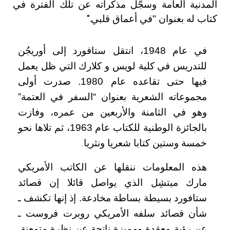
المدنية العامة وسجَّل مذكراته عن تلك الفترة في
كتاب له بعنوان "في أعماق قلبي
".
في عام 1948، انتقل ستافورد إلى أوريجُن
للتدريس في كلية لويس و كلارك التي ظل يعمل
فيها حتى تقاعده عام 1980. صدرت أولى
مجموعاته الشعرية بعنوان “السفر في العتمة”
وهو في الثامنة والأربعين من عمره، وفازت
بالجائزة الوطنية للكتاب عام 1963، ثم تلاها نحو
خمسة وستين كتابا شعريا ونثريا
.
هذه المعلومات ننقلها عن الكاتب الأمريكي
مارك ميتشِل الذي يواصل قائلا إن قصائد
ستافورد بسيطة بساطة مخادعة. إذ إنها تكشف ـ
شأن قصائد سلفه الأمريكي روبرت فروست ـ
عن رؤية معقدة ومميزة ناتجة عن نظرة متمعنة.