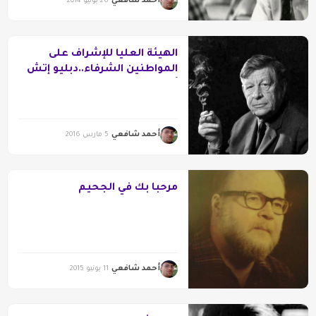
أحمد شافعي
26 يونيو 2014
الهيئة العليا للإشراف على
المواطنين الشرفاء..دبليو إتش
أودن
أحمد شافعي
5 مارس 2016
مرحبا بك في الجحيم
أحمد شافعي
11 يونيو 2015