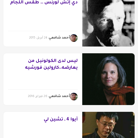
دي إتش لورنس … طقس اللجام
أحمد شافعي
24 أبريل 2015
ليس لدى الكولونيل من
يعارضه..كارولين فورشيه
أحمد شافعي
26 فبراير 2016
أيوا 4 ـ تشين لي