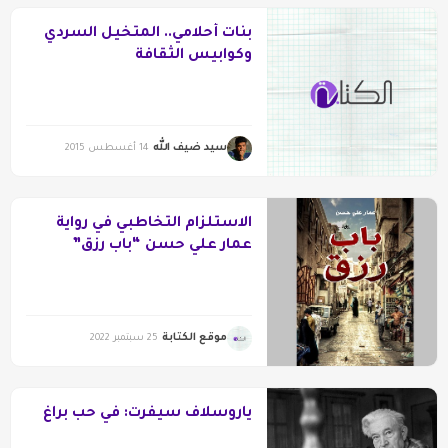
بنات أحلامي.. المتخيل السردي
وكوابيس الثقافة
سيد ضيف الله
14 أغسطس 2015
الاستلزام التخاطبي في رواية
عمار علي حسن “باب رزق”
موقع الكتابة
25 سبتمبر 2022
ياروسلاف سيفرت: في حب براغ