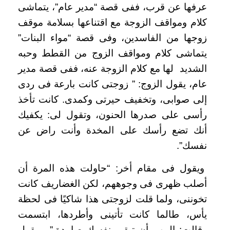
عرفها عن قرب، ففى قصة “مدير عام”، يتماشى
كلام ومواقف الزوجة مع اقتناعها بسلامة موقف
زوجها من الفاسدين، وفى قصة “مواء البنات”
يتماشى كلام ومواقف الزوج من القطط وحبه
الشديد لها مع كلام الزوجة عنه، ففى قصة مدير
عام، يقول الزوج: ” زوجتى كانت بارعة فى ردى
إلى صوابى، وتخفيف حيرتى وكمدى. كانت تأخذ
رأسى على صدرها الحنون، وتقول لى: يكفيك
أنك تضع رأسك على المخدة وأنت راض عن
نفسك”.
ويقول فى مقام أخر: “حاولت هذه المرة أن
أصلب ظهرى فى وجوههم، لكن الغضاريف كانت
تخوننى، ولما قلت لزوجتى هذا شاكيًا فى لحظة
يأس، طالما كانت تأتينى وأطردها، ابتسمت
وقالت: المهم أن تبقى نفسك صامدة.”، ويقول