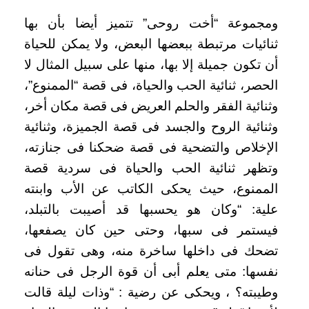
ومجموعة “أخت روحى” تتميز أيضا بأن بها
ثنائيات مرتبطة ببعضها البعض، ولا يمكن للحياة
أن تكون جميلة إلا بها، منها على سبيل المثال لا
الحصر، ثنائية الحب والحياة، فى قصة “الممنوع”،
وثنائية الفقر والحلم العريض فى قصة مكان أخر،
وثنائية الروح والجسد فى قصة الجميزة، وثنائية
الإخلاص والتضحية فى قصة ضحكنا فى جنازته،
وتظهر ثنائية الحب والحياة فى سردية قصة
الممنوع، حيث يحكى الكاتب عن الأب وابنته
علية: “وكان هو يحسبها قد أصيبت بالتبلد،
فيستمر فى سبها، وحتى حين كان يصفعها،
تضحك فى داخلها ساخرة منه، وهى تقول فى
نفسها: متى يعلم أبى أن قوة الرجل فى حنانه
وطيبته؟ ، ويحكى عن رضية : “وذات ليلة قالت