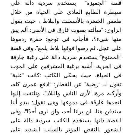
قصة “الجميزة” يستخدم سردية دالة على
سيطرة الطابع المادى على الحياة من خلال
طمس الخضرة بالأسمنت والبلاط ، حيث يقول
الراوى: “سألته بصوت غارق فى الأسى: ألم يبق
منها شىء؟، فأجاب فى توجع: حفرة ردموها
على عجل، ثم رصوا فوقها بلاط يلمع”. وفى قصة
“الممنوع” يستخدم سردية دالة على رغبة جارفة
فى الحرية، أشبه برغبة المشرفين على الموت
فى الحياة، حيث يحكى الكاتب :كانت “علية”
تقول لـ “رضية” عن القطار: “ادفع عمرى كله،
وأركبه مرة، لأرى الناس والبلاد”، وتلتفت إليها
لتجدها غارقة فى دموعها وهى تقول: يبدو أننا
سندفن هنا، لن يرانا أحد، ولن نرى أحدًا”، وفى
القصة ذاتها يستخدم الكاتب سردية دالة على
الشعور بالنقص المؤثر بالسلب الشديد على