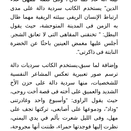
الدين” يستخدم الكاتب سردية دالة على مدى
ارتباط الإنسان الريفى ببيئته الريفية مهما طال
به الزمن فى المدينة المتوحشة، حيث يقول
البطل: ” تخنقنى المقاهى التى لا تعانق الشجر.
أجلس عليها مغمض العينين باحثًا عن الخضرة
النابتة فى ذاكرتى”.
وإضافة لما سبق،يستخدم الكاتب سرديات دالة
ترسم صور تعبيرية تعكس المشاعر النفسية
للشخصيات، منها سردية دالة على حزن الأخ
الشديد والعميق على أخته فى قصة أخت روحى،
حيث يقول الراوى: “وأسبوع واحد وغادرتنى
“وداد”، ودموعها على أصابعى، تركتها تجف على
مهل، وفى الليل شعرت بألم في يدي اليمني،
نظرت إليها فوجدتها حمراء، ظننت أنها مجروحة،