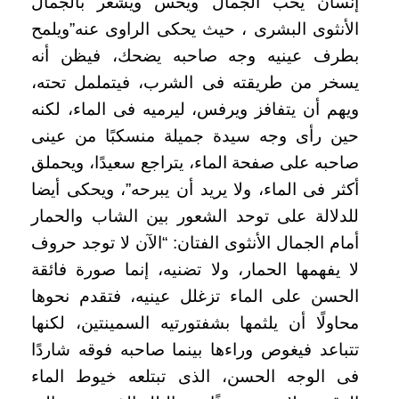
إنسان يحب الجمال ويحس ويشعر بالجمال
الأنثوى البشرى ، حيث يحكى الراوى عنه”ويلمح
بطرف عينيه وجه صاحبه يضحك، فيظن أنه
يسخر من طريقته فى الشرب، فيتململ تحته،
ويهم أن يتفافز ويرفس، ليرميه فى الماء، لكنه
حين رأى وجه سيدة جميلة منسكبًا من عينى
صاحبه على صفحة الماء، يتراجع سعيدًا، ويحملق
أكثر فى الماء، ولا يريد أن يبرحه”، ويحكى أيضا
للدلالة على توحد الشعور بين الشاب والحمار
أمام الجمال الأنثوى الفتان: “الآن لا توجد حروف
لا يفهمها الحمار، ولا تضنيه، إنما صورة فائقة
الحسن على الماء تزغلل عينيه، فتقدم نحوها
محاولًا أن يلثمها بشفتورتيه السمينتين، لكنها
تتباعد فيغوص وراءها بينما صاحبه فوقه شاردًا
فى الوجه الحسن، الذى تبتلعه خيوط الماء