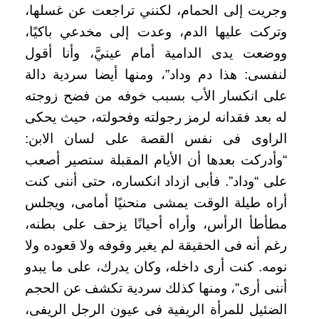
وجريت إلى الحمام، لكنني تراجعت عن غسلها،
وتركت عليها الدم، وعدت إلى مخدعي باكيًا،
ووضعت يدى الدامية أمام عينيَّ، وأنا أقول
لنفسى: هذا دم وداد”، ومنها أيضا سردية دالة
على انكسار الأب بسبب خوفه من فضح زوجته
له بعد فقدانه لرمز رجولته وفحولته، حيث يحكى
الراوى فى نفس القصة على لسان الابن:
“وأدركت بعدها أن الأيام المقبلة ستصير أصعب
على “وداد”. فأبى ازداد انكساره، حتى أننى كنت
أراه طيلة الوقت يمشى منحنيًا أمامى، ويجلس
مطأطأ الرأس، وأراه أحيانًا يزحف على بطنه،
رغم أنه فى الحقيقة لم يغير وقوفه ولا قعوده ولا
نومه. كنت أرى داخله، وكان يدرك، على ما يبدو
أننى أرى”، ومنها كذلك سردية تكشف عن الحجم
الضئيل للمرأة الريفية فى عيون الرجل الريفى،