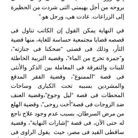
بروحه من أجل بهيمتى التى شردت من الحظيرة
إلى الزراعات. عادت هى، ورحل هو.”
في النهاية يمكن القول إن الكاتب تناول فى
قصصه قضايا مجتمعية حساسة للغاية، منها قضية
الثأر، وذلك فى قصتى “ضحكنا فى جنازته”،
و”جمرة تخرج من الماء”، وقضية التربية الخاطئة
للبنات والتفرقة فى المعاملة بين الذكر والأنثى
فى قصة “الممنوع”، وقضية الفقر المدقع
والمشردين بسببه تحت الكبارى وساحات
المحطات فى قصة “ليل وجوع”،وقضية العنف
ضد الزوجات فى قصة”أخت روحى”، وقضية الهلع
من مرض السرطان، بسبب عدم وجود علاج ناجع
له حتى الآن، فى قصة “إشارات النهاية”، وقضية
ساقطى القيد فى مصر، حيث يقول الراوى فى