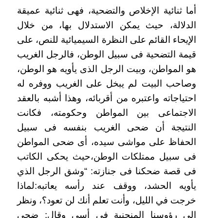
أما ثنائية الإخلاص والتضحية، فهى ثنائية عميقة
الدلالة، حيث يمكن الاستدلال بها، من خلال
الإيحاء القائم على النظرة السيميائية للنص، على
قيمة التضحية فى سبيل الوطن، فالرجل الغريب
هو المواطن، وبيت الرجل الذى يأويه هو الوطن،
وصاحب البيت لم يبخل على الغريب ووفره له
احتياجاته واعتبره من أقربائه، وهذا أشبه بالعقد
الاجتماعى بين المواطن وحكومته، فكانت
النتيجة أن ضحى الغريب بنفسه فى سبيل
الحفاظ على مواشى سيده، أى ضحى المواطن
فى سبيل ممتلكات الوطن،حيث يحكى الكاتب
فى قصة ضحكنا فى جنازته: “وشق الرجل الذي
يأويه الحشد، ووقف عند رأسه يعاتبه:لماذا
خرجت في الليل، وأنت تعلم أنك لن تعود؟، ونظر
إلي رؤوسنا المنحنية في أسى وقال: ضحى