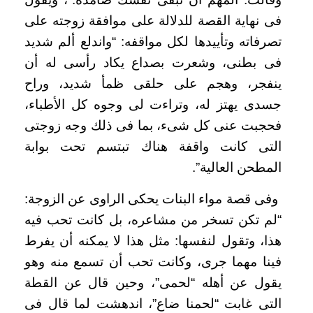
فى نهاية القصة للدلالة على موافقة زوجته على
تصرفاته وتأييدها لكل مواقفه: “واندلع ألم شديد
فى بطنى، وشعرت بصداع يكاد رأسى له أن
ينفجر، وهجم على حلقى ظمأ شديد، وراح
جسدى يهتز له، وتراءت لى وجوه كل الأطباء،
فحجبت عنى كل شىء، بما فى ذلك وجه زوجتى
التى كانت واقفة هناك تبتسم تحت بوابة
المطحن العالية”.
وفى قصة مواء البنات يحكى الراوى عن الزوجة:
“لم تكن تسخر من مشاعره، بل كانت تحب فيه
هذا، وتقول لنفسها: مثل هذا لا يمكنه أن يفرط
فينا مهما جرى، وكانت تحب أن تسمع منه وهو
يقول عن أهله “لحمى”، وحين قال عن القطة
التى غابت “لحمنا ضاع”، اندهشت لما قال فى