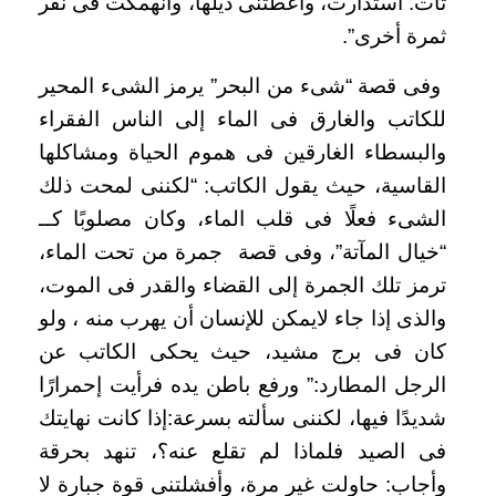
تأت. استدارت، وأعطتنى ذيلها، وانهمكت فى نقر
ثمرة أخرى”.
وفى قصة “شىء من البحر” يرمز الشىء المحير
للكاتب والغارق فى الماء إلى الناس الفقراء
والبسطاء الغارقين فى هموم الحياة ومشاكلها
القاسية، حيث يقول الكاتب: “لكننى لمحت ذلك
الشىء فعلًا فى قلب الماء، وكان مصلوبًا كــ
“خيال المآتة”، وفى قصة جمرة من تحت الماء،
ترمز تلك الجمرة إلى القضاء والقدر فى الموت،
والذى إذا جاء لايمكن للإنسان أن يهرب منه ، ولو
كان فى برج مشيد، حيث يحكى الكاتب عن
الرجل المطارد:” ورفع باطن يده فرأيت إحمرارًا
شديدًا فيها، لكننى سألته بسرعة:إذا كانت نهايتك
فى الصيد فلماذا لم تقلع عنه؟، تنهد بحرقة
وأجاب: حاولت غير مرة، وأفشلتنى قوة جبارة لا