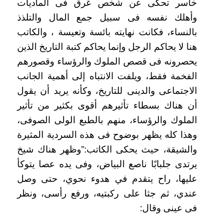
خاسر تحكى عن شخص غرق فى الماديات
وأهلك نفسه فى سبيل جمع المال والتلذذ
بالنساء، فكانت نهايته بائسة وتعيسة ، والكاتب
هنا لا يحاكم الرجل وإنما يحاكم كتبة التاريخ الذين
يحصرونه فى قصص الملوك والرؤساء وقصورهم
الفخمة فقط، ويلفت الانتباه إلى أهمية الجانب
الاجتماعى والدينى للتاريخ، وكأنه يريد أن يقول
أن هناك بسطاء تأثيرهم أقوى بكثير من تأثير
الملوك والرؤساء، منهم بالطبع الولى الصوفى،
وهذا كله يظهر بوضوح فى هذه السردية المثيرة
والشيقة، حيث يحكى الكاتب:”وظهر هناك شيخ
يرتدى جلبابًا ناصع البياض، وفى يده عصا يتوكأ
عليها، راح يتقدم في هدوء نحوي، حتى وصل
عندي، ثم جثا على ركبتيه، ورفع رأسى، ونظر
فى عينى وقال: