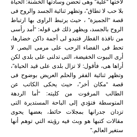
لأختها “علية” وهى تحضن وسادتها الخشنة: الحياة
بلا حب لا تطاق”، وتظهر ثنائية الجسد والروح فى
قصة “الجميزة” ، حيث يرتبط الراوى بها ارتباط
الروح بالجسد، ويظهر ذلك فى قوله: “أمد رأسى
من نافذة القطار فتبدو لى أجمة داكن خضارها،
تحط فى الفضاء الرحب على مرمى البصر. لا
أرى البيوت الخفيضة، التى تدلنى على بلدى لكن
أراها هى، فأقول: لا تزال بلدى على قيد الحياة”،
وتظهر ثنائية الفقر والحلم العريض بوضوح فى
قصة “مكان أخر”، حيث يحكى الكاتب عن
الطالب المرفوت من كليته: “أما الردهة
المتوسطة فتؤدي إلى الباحة المستديرة التى
تزدان جدرانها بمجلات حائط، بعضها يحوى
مقالات كتبها هو وبث فيه رؤيته التي توهم أنها
ستغير العالم.”