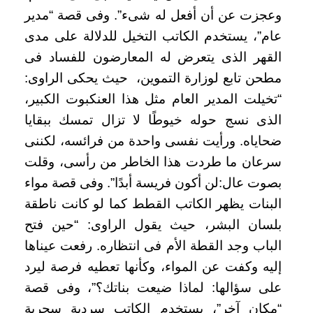
وعجزت عن أن أفعل له شىء”. وفى قصة “مدير
عام”، يستخدم الكاتب التخيل للدلالة على مدى
القهر الذى يتعرض له المعارضون للفساد فى
مطحن تابع لوزارة التموين، حيث يحكى الراوى:
“تخيلت المدير العام مثل هذا العنكبوت الكبير،
الذى نسج حوله خيوطًا لا تزال تمسك ببقايا
ضحاياه. ورأيت نفسى واحدة من فرائسه، لكننى
سرعان ما طردت هذا الخاطر من رأسى، وقلت
بصوت عال:لن أكون فريسة أبدًا”. وفى قصة مواء
البنات يظهر الكاتب القطط كما لو كانت ناطقة
بلسان البشر، حيث يقول الراوى: “حين فتح
الباب وجد القطة الأم فى انتظاره. رفعت عيناها
إليه وكفت عن المواء، وكأنها تعطيه فرصة ليرد
على سؤالها: لماذا ضيعت بناتك؟”، وفى قصة
“مكان آخر”، يستخدم الكاتب سردية سحرية