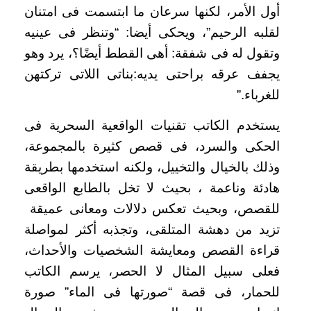
أول الأمر، لكنها سرعان ما ابتسمت فى امتنان
لقلبه الرحيم”، ويحكى أيضا: “وتنظر فى عينيه
وتقول له فى شفقة: أهى القطط أيضًا؟، يرد وهو
يجفف عرقه براحتى يديه:بناتى اللاتى تركتهن
للغرباء.”
يستخدم الكاتب تقنيات الواقعية السحرية فى
الحكى والسرد، فى قصص كثيرة بالمجموعة،
وذلك بالخيال والتخييل، ولكنه استخدمها بطريقة
هادئة وناعمة ، بحيث لا تخل بالطابع الواقعى
للقصص، وبحيث تعكس دلالات ومعانى عميقة
تزيد من دهشة المتلقى، وتجذبه أكثر لمواصلة
قراءة القصص ومعايشة الشخصيات والأحداث،
فعلى سبيل المثال لا الحصر، يرسم الكاتب
للحمار، فى قصة “صورتها فى الماء” صورة