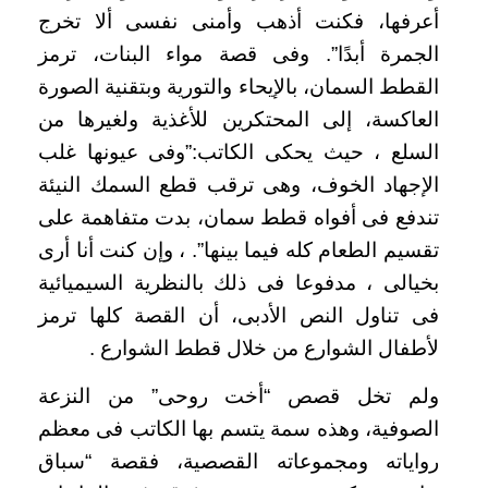
أعرفها، فكنت أذهب وأمنى نفسى ألا تخرج
الجمرة أبدًا”. وفى قصة مواء البنات، ترمز
القطط السمان، بالإيحاء والتورية وبتقنية الصورة
العاكسة، إلى المحتكرين للأغذية ولغيرها من
السلع ، حيث يحكى الكاتب:”وفى عيونها غلب
الإجهاد الخوف، وهى ترقب قطع السمك النيئة
تندفع فى أفواه قطط سمان، بدت متفاهمة على
تقسيم الطعام كله فيما بينها”. ، وإن كنت أنا أرى
بخيالى ، مدفوعا فى ذلك بالنظرية السيميائية
فى تناول النص الأدبى، أن القصة كلها ترمز
لأطفال الشوارع من خلال قطط الشوارع .
ولم تخل قصص “أخت روحى” من النزعة
الصوفية، وهذه سمة يتسم بها الكاتب فى معظم
رواياته ومجموعاته القصصية، فقصة “سباق