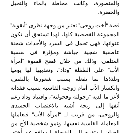
والمنصورة، وكانت محاطة بالماء والنخيل
والخضرة.
قصة “أخت روحى” تعتبر من وجهة نظرى “أيقونة”
المجموعة القصصية كلها، لهذا تستحق أن تكون
عنوانها، فهى تحمل فى السرد والأحداث شحنة
عاطفية شجية جياشة ومؤثرة فى نفسية
المتلقى، وذلك من خلال فضح قسوة “امرأة
الأب” على الطفلة “وداد”، وتعذيبها لها يوميا
وتلذذها بما تفعله بسبب شعورها بالنقص،
وانكسار الأب أمام زوجته القاسية بسبب فقدانه
لأعز ما لديه “رجولته وفحولته”، واقتياد وداد رغم
أنفها إلى زيجة أشبه بالاغتصاب الجسدى
والروحى، من قريب لـ “امرأة الأب” فيعاملها
المعاملة القاسية نفسها، ونمو شخصية الأخ من
الجبان المتفرج إلى الشجاع المدافع عن أخته،