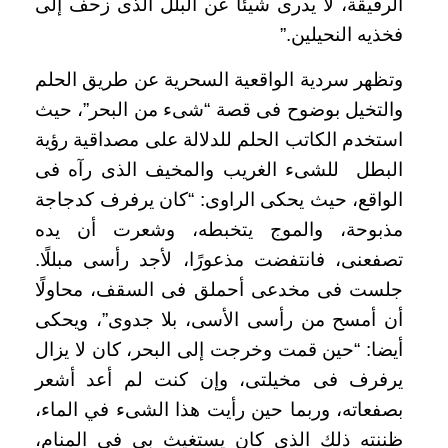
الرقيقة، لا يدرى شيئًا عن البلل الذى زحف إلى
فخذيه النحيلين.”
وتظهر سردية الواقعية السحرية عن طريق الحلم
والتخيل بوضوح فى قصة “شىء من البحر”، حيث
استخدم الكاتب الحلم للدلالة على مصداقية رؤية
البطل للشىء الغريب والمخيف الذى رآه فى
الواقع، حيث يحكى الراوى: “كان يرفرف كدجاجة
مذبوحة، والموج يتخبطه، وشعرت أن يده
تصفعنى، فانتفضت مذعورًا، لأجد رأسى مبللًا.
جلست فى مخدعى أحملق فى السقف، محاولًا
أن أمسح من رأسى الأسى، بلا جدوى”، ويحكى
أيضا: “حين قمت وخرجت إلى البحر، كان لا يزال
يرفرف فى مخيلتى، وإن كنت لم أعد أشعر
بصفعاته، وربما حين رأيت هذا الشىء في الماء،
ظننته ذلك الذى كان يستغيث بى فى المنام،