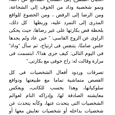
ونمو شخصية وداد من الخوف إلى الشجاعة،
ومن الرضا إلى الرفض ، ومن الخضوع للواقع
المذرى إلى التمرد عليه، وربطها كل ذلك،
بلحظة فض بكارتها على غير رضاها، حيث يحكى
الراوى عن الزوج القاسى: ” حين عاد ولم يجدها
جلس صامتًا، يتنفس فى ارتياح، ثم سأل “وداد”
فى اليوم التالى: كيف جرى هذا؟، ابتسمت فى
مرارة وقالت له: راح خوفى مع بكارتى.”
تصرفات وردود أفعال الشخصيات فى كل
القصص متماشية تماما مع طبيعتها ودوافع
سلوكياتها، وهذا يحسب للكاتب، ويعكس
معايشته الصادقة لها، وإدراكه التام لعوالم
الشخصيات التى يتحدث عنها، وكأنه يتحدث عن
شخصيات بداخله أو شخصيات تعايش معها أو