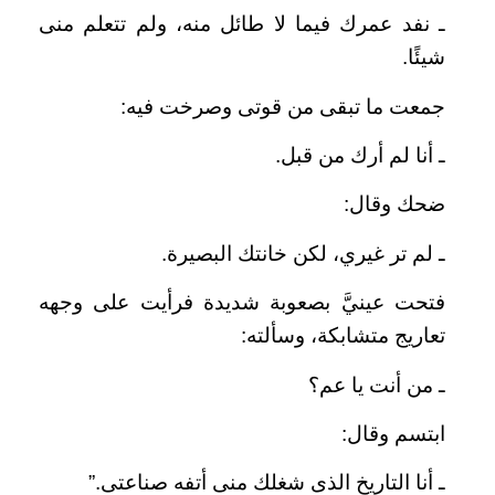
ـ نفد عمرك فيما لا طائل منه، ولم تتعلم منى
شيئًا.
جمعت ما تبقى من قوتى وصرخت فيه:
ـ أنا لم أرك من قبل.
ضحك وقال:
ـ لم تر غيري، لكن خانتك البصيرة.
فتحت عينيَّ بصعوبة شديدة فرأيت على وجهه
تعاريج متشابكة، وسألته:
ـ من أنت يا عم؟
ابتسم وقال:
ـ أنا التاريخ الذى شغلك منى أتفه صناعتى.”