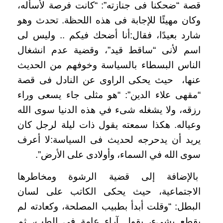
قصة “ضحكنا فى جنازته”: “كانت فرصة لأسأله،
وكان مهيئًا للإجابة فى هذه اللحظة. تحدث وهو
شارد بعيدًا، فقال:أنا أضحك فيكم .. وليس لى
اسم لأنى “ساقط قيد”، وقضية عدم انشغال
الناس البسطاء بالسياسة وخوفهم من الحديث
عنها، حيث يحكى الراوى عن النادل فى قصة
“مقهى علاء الدين”: “هو مثلى جاء يسعى وراء
رزقه، ولا يشغله شىء في هذه الدنيا سوى الله
وعياله. هكذا سمعته يقول ذات ليلة لرجل كان
يريد أن يدحرجه لحديث فى السياسة:لا أعرف
سوى الله في السماء، وأولادى على الأرض”.
بالإضافة إلى قضية الرشوة ومخاطرها
الاجتماعية، حيث يحكى الكاتب على لسان
البطل: “وقلت أبدأ بطبيب المصلحة، وكعادته لم
يقطع بشىء، يقول آراء عامة فى الطب، ثم