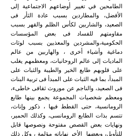
الطامحين في تغيير أوضاعهم الاجتماعية إلى
الأفضل، والمطاردين بسبب عادة الثأر فى
الصعيد، والشاربين لكأس الظلم والقهر بسبب
مقاومتهم للفساد فى بعض المؤسسات
الحكومية،والمشردين والمعذبين بسبب لوثات
دماغية وأشياء أخرى ، والهاربين من عالم
الماديات إلى عالم الروحانيات، ومعظمهم يغلب
على قلوبهم طابع الخير والطيبة والثبات على
المبدأ، بما فيه الثبات على المبدأ فى تربية البنات
فى الصعيد، والناجم عن موروث ثقافى خاطىء،
ومعظم شخصيات المجموعة يجمع بينها طابع
الرومانسية، حتى القطط فيها ، ذكور وإناث،
تتسم بذات الطابع الرومانسى، وكذلك الحمير،
ونهايات بعض القصص مفتوحة ونصوصها قابل
للتأويل، وبعضها الأخر نهاياته مؤلمة ، وكل ذلك