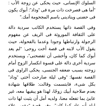
السلوك الإنسانى، حيث يحكى عن زوجة الأب :
“أما هى فصرخت ذات مرة فى “وداد”: أبوك يكون
فى حضنى وينادينى باسم المجحومة أمك.”
وفى القصة ذاتها يستخدم الكاتب سردية دالة
على الثقافة الموروثة فى الريف عن مفهوم
الرجولة وارتباطها وجودا وعدما بالفحولة، حيث
يقول الأب لابنه فى قصة أخت روحى: “لم يعد
أبوك كما كان، وأخشى أن تفضحنى”، ويستخدم
سردية أخرى دالة على قسوة انكسار الزوج أمام
زوجته بسبب ضعفه الجنسى، يحكى الراوى فى
القصة نفسها: “وفى ليلة صارحت أختى “وداد”
بكل شىء، فابتسمت وقالت: طلاقها شهادة
بعدم صلاحية أبيك زوجًا، لهذا هو يبقيها معه، غير
عابئ بما تفعله معنا، ولديه أمل أن يثبت لها ذات
ليلة أنه عاد كما كان”، وفى قصة “مقهى علاء