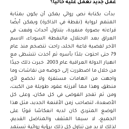
عمل جديد تعمل عليه حاليًا؟
بدأت بكتابة نص روائي يمكن أن يكون بمثابة
المتمم لرواية (نقطة في الذاكرة) ويمكن أيضًا
قراءته بصورة منفردة، يتناول أحداث وقعت في
العراق بعد الاحتلال، فالنقطة السوداء، الاسم
الآخر لقضية قاعة الخلد، راحت تتضخم منذ عام
79 حتى احتوت بلدًا بأسره ثم أخذت تتشظى مع
انهيار الدولة العراقية عام 2003. خبرت ذلك جيدًا
من خلال ما اضطررت إلى خوضه من نقاشات وما
واجهت من اتهامات مستفزة ولا تخضع لأي
منطق، وهذا مما أفرزته عقود طويلة من الكبت،
ومن ثم تفجر الفوضى في كل مكان، وعلى كل
الأصعدة، لتصاحب زمن الأقنعة الجديد، مثل هذا
الوضع المتردي كان لديه انعكاسًا قويًا على
الجميع، لا سيما المثقف والمناضل القديم،
لذلك لا بد من تناول كل ذلك برؤية روائية تستمد