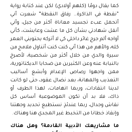
كما يقال دومًا (كلهم أولادي) لكن عند كتابة رواية
“نقطة في الذاكرة… رفاق النقطة” شعرت أني
أتحمل عبء تجسيد معاناة أكثر من جيل، وأني
أنقل شهادتي بشأن كل ما عشت وعايشت، كأني
أواجه ألم جرح غائر داخلي كي لا أتركه يحتويني العمر
كله، والأهم من هذا أني كنت كنت أتناول ملامح من
سيرة والدي من خلال أكثر من شخصية، لأصرخ
بالنيابة عنه وعن الكثيرين من ضحايا الديكتاتورية،
ممن واجهوا رصاص الإعدام وأبشع أساليب
التعذيب والمهانة، بعد نضال عقود، حتى لو كانت
لدينا انتقادات، وربما اتهامات، لهذا الطرف أو
ذاك، فلا بد أن تكون الموضوعية أساس كل
نقاش وجدال، ربما عندئذٍ نستطيع تحديد وجهتنا
وإنقاذ خطانا من التخبط غير المجدي هنا وهناك.
ما مشاريعك الأدبية القادمة؟ وهل هناك