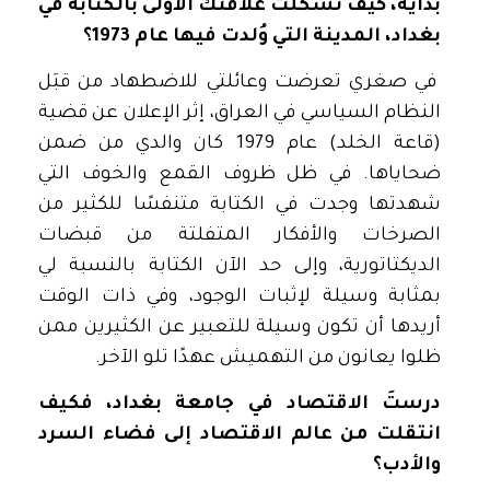
بدايةً، كيف تشكّلت علاقتك الأولى بالكتابة في
بغداد، المدينة التي وُلدت فيها عام 1973؟
في صغري تعرضت وعائلتي للاضطهاد من قبَل
النظام السياسي في العراق، إثر الإعلان عن قضية
(قاعة الخلد) عام 1979 كان والدي من ضمن
ضحاياها. في ظل ظروف القمع والخوف التي
شهدتها وجدت في الكتابة متنفسًا للكثير من
الصرخات والأفكار المتفلتة من قبضات
الديكتاتورية، وإلى حد الآن الكتابة بالنسبة لي
بمثابة وسيلة لإثبات الوجود، وفي ذات الوقت
أريدها أن تكون وسيلة للتعبير عن الكثيرين ممن
ظلوا يعانون من التهميش عهدًا تلو الآخر.
درستَ الاقتصاد في جامعة بغداد، فكيف
انتقلت من عالم الاقتصاد إلى فضاء السرد
والأدب؟