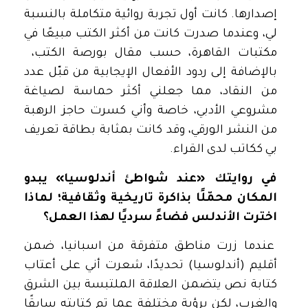
إصدارها. كانت أول تجربة روائية متكاملة بالنسبة
لي، وعندما صدرت كانت من أكثر الكتب مبيعًا في
مكتبات القاهرة، حسب مقال بورصة الكتب،
بالإضافة إلى ردود الأفعال الإيجابية من قبّل عدد
من النقاد، مما جعلني أكثر حماسة لصياغة
مشروعي الأدبي، خاصة وأني كسرت حاجز الرهبة
من النشر الورقي، وقد كانت بمثابة بطاقة تعريف
بي ككاتب لدى القراء.
في روايتك «عند شواطئ أندلوسيا» يبدو
المكان محمّلًا بذاكرة تاريخية وثقافية؛ لماذا
اخترت الأندلس فضاءً سرديًا لهذا العمل؟
عندما زرت مناطق متفرقة من اسبانيا، ضمن
أقليم (أندلوسيا) تحديدًا، شعرت أني على أعتاب
كتابة نص يتضمن العلاقة الملتبسة بين الشرق
والغرب، لكن برؤية مختلفة عما تم كتابته سابقًا