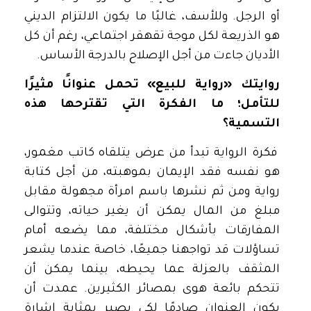
أو الرجل. وللأسف، غالبًا ما يكون الالتزام الديني
هو الذريعة لكل موجة تقهقر اجتماعي، رغم أن كل
الأديان جاءت من أجل الإصلاح بالدرجة الأساس.
روايتك «رواية للبيع» تحمل عنوانًا مثيرًا
للتأمل؛ ما الفكرة التي تقترحها هذه
التسمية؟
فكرة الرواية تبدأ من عرض يتلقاه كاتب مغمور،
هو نفسه فقد الإيمان بموهبته، من أجل كتابة
رواية ومن ثم نشرها باسم امرأة مجهولة مقابل
مبلغ من المال يمكن أن يغير حياته، وتتوالى
المفارقات بأشكال مختلفة، مما يضعه أمام
تساؤلات قد تواجهنا جميعًا، خاصة عندما يشعر
المثقف بالعزلة عما يحيطه، بينما يمكن أن
تتحكم بائعة هوى بمصائر الكثيرين. عمدت أن
يكون العنوان صادمًا لكي يصير بمثابة إشارة