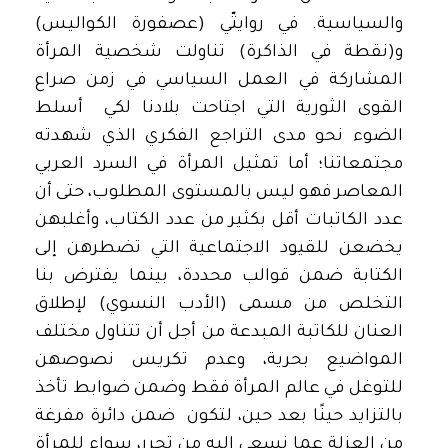
والسياسية. في روايتّي (عصفورة الكواليس)
و(نقطة في الذاكرة) تناولت شخصية المرأة
المشاركة في العمل السياسي في زمن صراع
القوى الثورية التي اجتاحت بلادنا لكي أسلط
الضوء نحو مدى التراجع الفكري الذي شهدته
مجتمعاتنا؛ أما تمثيل المرأة في السرد العربي
المعاصر فهو ليس بالمستوى المطلوب، حتى أن
عدد الكاتبات أقل بكثير من عدد الكتاب، وأغلبهن
يخضعن للقيود الاجتماعية التي تضطرهن إلى
الكتابة ضمن قوالب محددة، بينما يفترض بنا
التخلص من مسمى (الأدب النسوي) لإطلاق
العنان للكاتبة المبدعة من أجل أن تتناول مختلف
المواضيع بحرية، وعدم تكريس نصوصهن
للتوغل في عالم المرأة فقط وضمن ضوابط تأخذ
بالتزايد حينًا بعد حين، لتكون ضمن دائرة مفرغة
من العزلة عما نسعى إليه من تحرر، سواء للمرأة