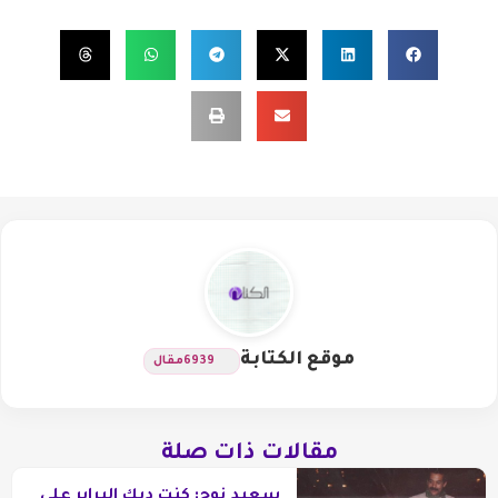
موقع الكتابة
6939
مقال
مقالات ذات صلة
سعيد نوح: كنت ديك البرابر على