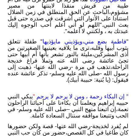
طيبة من قريش منقذا لابنتها من مصير
مشؤوم،الباحث عن الحق المنطلق في زمن الضلال
استنادا على الأنوار التي أشرقت في صدره حتى قبل
بعث النبي."اللهم لو أني أعلم أحب الوجوه إليك
عبدتك به ، ولكنني لا أعلمه".
"
فاطمة بضع مني،ويؤذيني مايؤذيها
" طفلة تتعلق
بثوب أبيها وقلبه،ترى ما يلاقيه بعينيها الصغيرتين من
أذى المشركين،مليئة بالنور تشعر بأنها أم أبيها حتى
تجئ عائشة رضى الله عنه وتملأ فراغ خديجة
الراحلة،تذهب في مرة -رضي الله عنها- ذهبت إلى
رسول الله -صلى الله عليه وسلم- تذكر عائشة عنده
فيقول: (يا بُنية: حبيبة أبيك).
" إن البكاء رحمة ، ومن لا يرحم لا يرحم
"
يبكي النبي
حبيبه إبراهيم ويعلمنا أن بكاءنا على أحبائنا الراحلون
نعمة،إن اتبعنا منهج النبي –صلى الله عليه وسلم- في
الحب وتتبعنا مواقفه سننال السعادة كاملة.
لم يُفرد لخديجة-رضي الله عنها- قصة ولكن حضورها
كان طاغيا في كل القصص،حضور من كان حب النبي