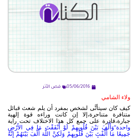
05/06/2016
قص الأثر
ولاء الشامي
كيف كان سيتأتَّى لشخص بمفرد أن يلم شعث قبائل
متنافرة متناحرة،إلا إن كانت وراءه قوة إلهية
جبارة،قادرة على جمع كل هذا الاختلاف تحت راية
واحدة"وَأَلَّفَ بَيْنَ قُلُوبِهِمْ لَوْ أَنْفَقْتَ مَا فِي الأَرْضِ
جَمِيعًا مَا أَلَّفْتَ بَيْنَ قُلُوبِهِمْ وَلَكِنَّ اللَّهَ أَلَّفَ بَيْنَهُمْ إِنَّهُ