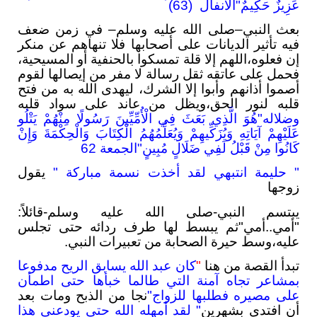
عَزِيزٌ حَكِيمٌ"الأنفال (63)
بعث النبي–صلى الله عليه وسلم– في زمن ضعف
فيه تأثير الديانات على أصحابها فلا تنهاهم عن منكر
إن فعلوه،اللهم إلا قلة تمسكوا بالحنفية أو المسيحية،
فحمل على عاتقه ثقل رسالة لا مفر من إيصالها لقوم
أصموا أذانهم وأبوا إلا الشرك، ليهدى الله به من فتح
قلبه لنور الحق،ويظل من عاند على سواد قلبه
وضلاله"هُوَ الَّذِي بَعَثَ فِي الْأُمِّيِّينَ رَسُولًا مِنْهُمْ يَتْلُو
عَلَيْهِمْ آيَاتِهِ وَيُزَكِّيهِمْ وَيُعَلِّمُهُمُ الْكِتَابَ وَالْحِكْمَةَ وَإِنْ
كَانُوا مِنْ قَبْلُ لَفِي ضَلَالٍ مُبِينٍ"الجمعة 62
" حليمة انتبهي لقد أخذت نسمة مباركة "
يقول
زوجها
يبتسم النبي-صلى الله عليه وسلم-قائلاً:
"أمي..أمي"ثم يبسط لها طرف ردائه حتى تجلس
عليه،وسط حيرة الصحابة من تعبيرات النبي.
تبدأ القصة من هنا
"
كان عبد الله يسابق الريح مدفوعا
بمشاعر تجاه آمنة التي طالما خبأها حتى اطمأن
على مصيره فطلبها للزواج"
نجا من الذبح ومات بعد
أن افتدي بشهرين
" لقد أمهله الله حتى يودعني هذا