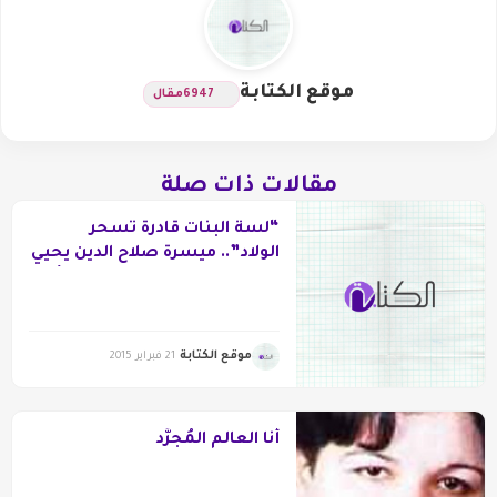
موقع الكتابة
6947
مقال
مقالات ذات صلة
“لسة البنات قادرة تسحر
الولاد”.. ميسرة صلاح الدين يحيي
شعائر التعبد في محراب المرأة
بديوان كامل
موقع الكتابة
21 فبراير 2015
أنا العالم المُجرًّد