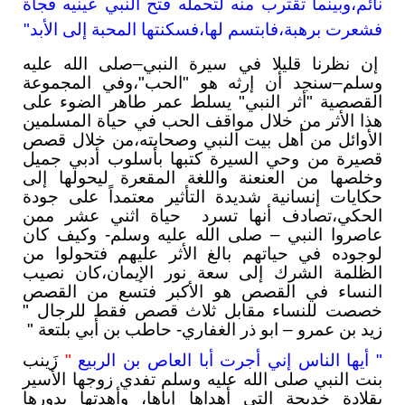
نائم،وبينما تقترب منه لتحمله فتح النبي عينيه فجأة
فشعرت برهبة،فابتسم لها،فسكنتها المحبة إلى الأبد"
إن نظرنا قليلا في سيرة النبي–صلى الله عليه
وسلم–سنجد أن إرثه هو "الحب"،وفي المجموعة
القصصية "أثر النبي" يسلط عمر طاهر الضوء على
هذا الأثر من خلال مواقف الحب في حياة المسلمين
الأوائل من أهل بيت النبي وصحابته،من خلال قصص
قصيرة من وحي السيرة كتبها بأسلوب أدبي جميل
وخلصها من العنعنة واللغة المقعرة ليحولها إلى
حكايات إنسانية شديدة التأثير معتمداً على جودة
الحكي،تصادف أنها تسرد حياة اثني عشر ممن
عاصروا النبي – صلى الله عليه وسلم- وكيف كان
لوجوده في حياتهم بالغ الأثر عليهم فتحولوا من
الظلمة الشرك إلى سعة نور الإيمان،كان نصيب
النساء في القصص هو الأكبر فتسع من القصص
خصصت للنساء مقابل ثلاث قصص فقط للرجال "
زيد بن عمرو – ابو ذر الغفاري- حاطب بن أبي بلتعة "
" أيها الناس إني أجرت أبا العاص بن الربيع
"
زَينب
بنت النبي صلى الله عليه وسلم تفدي زوجها الأسير
بقلادة خديجة التي أهداها إياها، وأهدتها بدورها