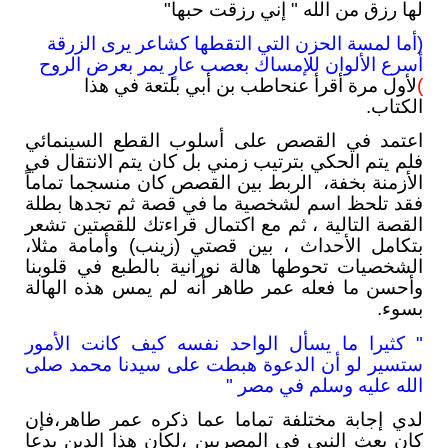
لها رزق من الله " إني رزقت حبها"
(أما لمسة الحزن التي التقطها كشاعر يرى الزرقة
أسرع الألوان للإمساك بعصب عارٍ يمر بعرض الروح
)
لأول مرة أقرأ عنحاطب بن أبي بلتعة في هذا
الكتاب.
اعتمد في القصص على أسلوب القطع السينمائي
فلم يتم الحكي بترتيب زمني بل كان يتم الانتقال في
الأزمنة بخفة، الربط بين القصص كان منسجما تماماً
فقد تلحظ اسم لشخصية ما في قصة ثم تجدها بطلة
القصة التالية ، ثم مع اكتمال قراءتك للقصتين تشعر
بتكامل الأحداث ، بين قصتي (زينب) وأمامة مثلا،
الشخصيات تحوطها هالة نورانية بالطبع في قلوبنا
وأحسن ما فعله عمر طاهر أنه لم يمس هذه الهالة
بسوء.
" كثيرا ما يسأل الواحد نفسه كيف كانت الأمور
ستسير لو أن الدعوة هبطت على سيدنا محمد صلى
الله عليه وسلم في مصر "
لدي إجابة مختلفة تماما عما ذكره عمر طاهر،فإن
كان بعث النبي في المصريين ،لكان هذا الدين بدعا