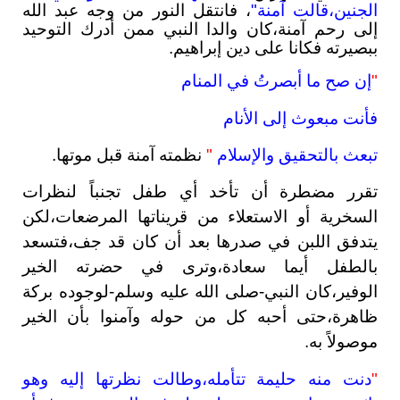
الجنين،قالت آمنة"
، فانتقل النور من وجه عبد الله
إلى رحم آمنة،كان والدا النبي ممن أدرك التوحيد
ببصيرته فكانا على دين إبراهيم.
"
إن صح ما أبصرتُ في المنام
فأنت مبعوث إلى الأنام
تبعث بالتحقيق والإسلام
"
نظمته آمنة قبل موتها.
تقرر مضطرة أن تأخد أي طفل تجنباً لنظرات
السخرية أو الاستعلاء من قريناتها المرضعات،لكن
يتدفق اللبن في صدرها بعد أن كان قد جف،فتسعد
بالطفل أيما سعادة،وترى في حضرته الخير
الوفير،كان النبي-صلى الله عليه وسلم-لوجوده بركة
ظاهرة،حتى أحبه كل من حوله وآمنوا بأن الخير
موصولاً به.
"
دنت منه حليمة تتأمله،وطالت نظرتها إليه وهو