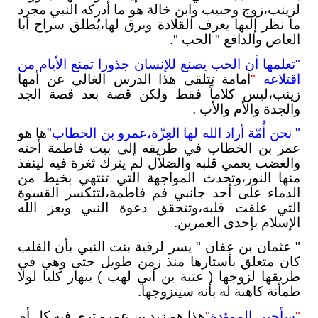
لزينب،زوج وحبيب وابن خالة هو ما أدركه النبي مجرد
ما نظر إليها يعرف القلادة ويرق لها،يُطلق سراح أبا
العاص والدافع " الحب ".
"تعلمها أن الحب يصنع للإنسان جذورا تمنع الأيام من
اقتلاعه
"
أمامة تتلقى هذا الدرس الغالي عن أمها
زينب،ليس كلاماً فقط ولكن قصة بعد قصة الجد
والجدة والأم والأب .
" نحن أُمّة أراد الله لها العِزّة،عمرو بن الخطاب"
ها هو
عمر بن الخطاب في طريقه إلى بيت فاطمة أخته
والغضب يعمي قلبه والضلال لم يترك ثغرة فيه لينفذ
منها النور،وتحدث المواجهة التي تنتهي بخيط من
الدماء على أحد جانبي فم فاطمة،لتتكسر القسوة
التي غلفت قلبه،وتتحقق دعوة النبي ويعز الله
الإسلام بإحدى العمرين.
" عثمان بن عفان " يسر لرقية بنت النبي بأن القلب
كان متعلق بأستارها منذ زمن طويل حتى وهي في
طريقها لزوجها ( عتبة بن أبي لهب ) ينهار كليا لولا
طمأنة كاهنة له بأنه سيتزوجها.
"
سأحيي الموؤدة
"
هذا هو زيد بن عمرو ترى فيه كل أم