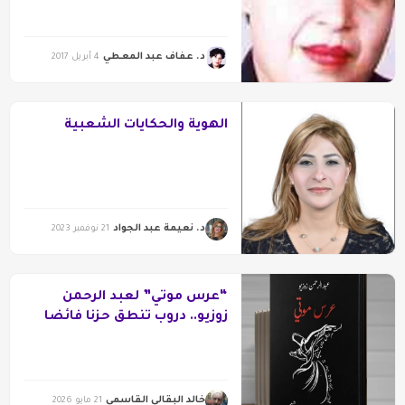
د. عفاف عبد المعطي
4 أبريل 2017
الهوية والحكايات الشعبية
د. نعيمة عبد الجواد
21 نوفمبر 2023
“عرس موتي” لعبد الرحمن
زوزيو.. دروب تنطق حزنا فائضا
خالد البقالي القاسمي
21 مايو 2026