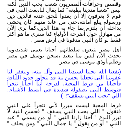
وقصص وخرافات،المصريون شعب يحب الدين لكنه
ليس "شعبا متدينا بطبعه" كما يقال لنا،بعث النبي في
قوم لا يعرفون إلا أن يعدوا للحق عدته فالدين دين
ورسوله يبلغ أمانته،حتى من عاند منهم كان يخشى
بداخله أن يلتزم بما جاء به هذا الدين،كما نرى الآن
من مهازل حول أضرحة الأولياء كنا سنرى ما هو أكثر
فقط لو كان النبي مدفونا في أرض مصر .
أهل مصر يتبعون سلطانهم أحيانا بعمى شديد،وما
يحدث الآن ليس منا ببعيد ،سجن يوسف في مصر
وظلم،أوذي موسى في مصر
(ﻧﻔﻌﻨﺎ ﺍﻟﻠﻪ ﺑﺤﺒﻨﺎ ﻟﺴﻴﺪﻧﺎ ﺍﻟﻨﺒﻰ ﻭﺁﻝ ﺑﻴﺘﻪ، ﻭﻟﻴﻐﻔﺮ ﻟﻨﺎ
ﻋﻔﻮﻳﺘﻨﺎ ﺍﻟﺘﻰ ﺗﺠﻌﻠﻨﺎ ﺑﺤﺴﻦ ﻧﻴﺔ ﻗﺪ ﻧﺘﺠﺎﻭﺯ ﺣﺪﻭﺩ ﺍﻟﻠﻴﺎﻗﺔ
فأﺣﻴﺎﻧﺎ ﻣﻦ ﻓﺮﻁ ﺍﻟﻤﺤﺒﺔ، ﻟﺪﺭﺟﺔ ﺃﻧﻨﺎ ﺃﺣﻴﺎﻧﺎ ﻧﺘﺠﺮﺃ
ﻓﻨﻮﺳﻂ ﺍﻟﻨﺒﻰ بطفولة شديدة في أبسط الأشياء..
اللي "يحب النبي يسقف"! )
فرط المحبة ليست مبررا لأني نتجرأ على النبي
فنقول " اللي يحب النبي يسقف " فحسن النية لا
تبرر البدع " احنا زارنا النبي " أو من يسمي " عبد
النبي " أو من يقول " يا جمال النبي " ومن يحلف "