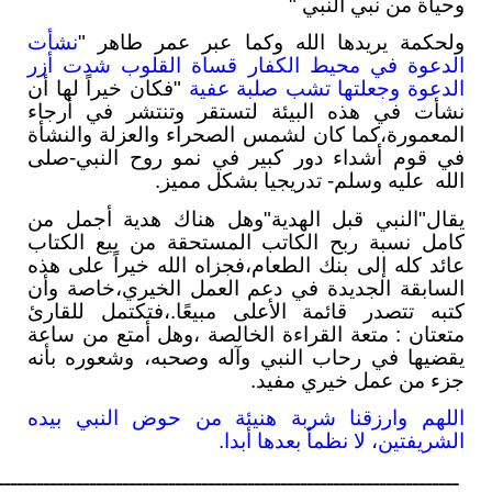
وحياة من نبي النبي "
ولحكمة يريدها الله وكما عبر عمر طاهر "
نشأت
الدعوة في محيط الكفار قساة القلوب شدت أزر
الدعوة وجعلتها تشب صلبة عفية
"فكان خيراً لها أن
نشأت في هذه البيئة لتستقر وتنتشر في أرجاء
المعمورة،كما كان لشمس الصحراء والعزلة والنشأة
في قوم أشداء دور كبير في نمو روح النبي-صلى
الله عليه وسلم- تدريجيا بشكل مميز.
يقال"النبي قبل الهدية"وهل هناك هدية أجمل من
كامل نسبة ربح الكاتب المستحقة من بيع الكتاب
عائد كله إلى بنك الطعام،فجزاه الله خيراً على هذه
السابقة الجديدة في دعم العمل الخيري،خاصة وأن
كتبه تتصدر قائمة الأعلى مبيعًا.،فتكتمل للقارئ
متعتان : متعة القراءة الخالصة ،وهل أمتع من ساعة
يقضيها في رحاب النبي وآله وصحبه، وشعوره بأنه
جزء من عمل خيري مفيد.
اللهم وارزقنا شربة هنيئة من حوض النبي بيده
الشريفتين، لا نظمأ بعدها أبدا.
ــــــــــــــــــــــــــــــــــــــــــــــــــــــــــــــــــــــ