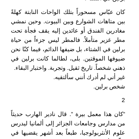
كان عبّاس مسحوراً بتلك الواحات النابتة كهلةً
بين متاهات الشوارع وبين البيوت. وحين نمشي
مغادرين الفندق أو عائدين إليه يقف فجأة تحت
مطر غزير متأملاً. فالمطر ليس جزءاً من حياة
برلين في الشتاء، بل ضيفها الدائم، فيما كنّا نحن
ضيوفها الموقتين. بلى، لطالما كانت برلين في
ذهني شخصاً. تاريخ ثقيل. وتجربة. واختبار البقاء.
غير أني لم أدرك أنني سألتقيه.
شخص برلين.
2
“كان هذا معمل بيرة “. قال نادير الهارب حديثاً
من مدارس وجامعات الجزائر إلى ألمانيا ليدرس
علوم الأنثربولوجيا، طبعاً بعد أشهر يقضيها في