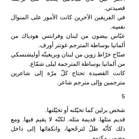
قصيدتي.
في الفريقين الآخرين كانت الأمور على المنوال
نفسِه.
عبّاس بيضون من لبنان وفرانتس هودياك من
ألمانيا بوساطة المترجم غونتر أورف.
صبّاح خرّاط زوين من لبنان وبريغيتّه أوليشنسكي
من ألمانيا بوساطة المترجمة ليلى شمّاع.
كانت القصيدة تحتاج كلّ مرّة إلى شاعرين
مترجمين وإلى مترجم شاعر.
5
شخص برلين كما تخيّلته أو تخيّلتها.
قديم مثلها. قديمة مثله. لكنّه لا يقيم فيها. ومع
ذلك كأنّه ظلّ لترجّحها، وانكفائها إلى داخل
مضمر، مكتوم.