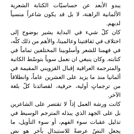
يبدو الأبعد عن حساسيّات الكتابة الشعرية
الألمانية الراهنة، لا بل قد يكون شاعراً منسياً
لديهم.
كان كلّ شيء في البداية يشير بوضوح إلى
اختلاف في ثقافتينا وعالمينا، والأهم من ذلك كلّه،
في فهمنا للشعر وأسلوبينا المختلفين تماماً في
كتابته. وكان ينبغي ان نعمل سوياً بتوسّط الكاتبة
والمترجمة العراقية إقبال القزويني المقيمة في
ألمانيا منذ ما يزيد على العشرين عاماً، وانطلاقاً
من ترجماتٍ أولية، حرفية، لقصائدنا كلّ بلغة
الآخر.
كانت ورشة العمل إذاً لا تقتصر على الشاعرين
بل على الجهد الذي يبذله المترجم الوسيط في
تذليل عقبات سوء الفهم، أو سوء التأويل، ما
يجعل النصّ عرضةً للاستبدال بآخر هو نص