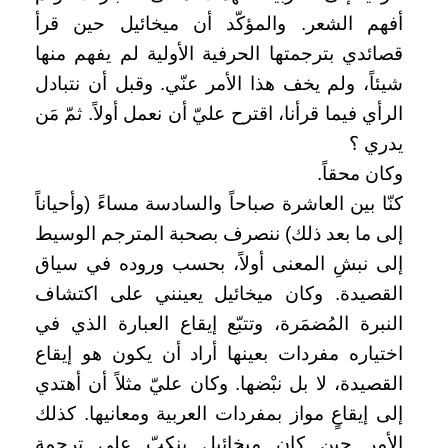
أفهم الشعر. والمؤكّد أن ميخائيل حين قرأ
قصائدي بترجمتها الحرفية الأولية لم يفهم منها
شيئاً، ولم يخف هذا الأمر عنّي. وقبل أن نتبادل
الرأي فيما قرأنا، اقترح عليّ أن نعمل أولاً. ثمّ مَن
يدري ؟
وكان محقاً.
كنّا بين العاشرة صباحاً والسادسة مساءً (وأحياناً
إلى ما بعد ذلك) ننصرف بصحبة المترجم الوسيط
إلى نبشِ المعنى أولاً، بحسب وروده في سياق
القصيدة. وكان ميخائيل يعينني على اكتشاف
النبرة المُضمَرة، وتتبّع إيقاع العبارة الذي في
اختياره مفردات بعينها أراد أن يكون هو إيقاع
القصيدة، لا بل نبْضها. وكان عليّ مثلاً أن أهتدي
إلى إيقاعٍ مواز بمفردات العربية ومعانيها. كذلك
الأمر حين كان ميخائيل ينكبّ على ترجمة