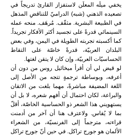
يخفي ميلَه المعلَن لاستفزاز القارئ تدريجاً في
تصعيده الذهني (شبه) الدراميّ للتناقضِ المذهل
في الطبيعة البشرية. مثقّف. مُرهَف. منحه عمله
السينمائي قدرةً على تجسيد أكثر الأفكار تجريداً.
كما أكسبته تجربته الطويلة في اليمن، وفي بعض
البلدان العربيّة، قدرةً خاصّة على التقاط
الحساسيّات العربيّة، وإن كان لا يتقن لغتها.
لو قيض لي أن أقرأ ميخائيل روس من دون أن
أعرفه، وبوساطة ترجمةٍ تتجه من الأصل إلى
اللغة المضيفة مباشرةً، مهما بلغت من الاتقان
والبراعة، لكان احتمال أن أفهم شعره، لا بل أن
يستهويني هذا الشعر ذو الحساسية الخاصّة، أقلّ
بما لا يُقاس. ولاعترف هنا أن آخر من أدمنت
قراءته، مترجماً إلى الفرنسيّة، من الشعراء
الألمان هو جورج تراكل. في حين أنّ جورج تراكل