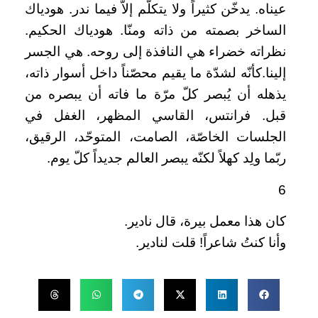
عيناه. يدخّن كثيراً ولا يتكلّم إلاّ فيما ندر. هودياك
الساخر بصمته من ذاته ومنّا. هودياك الحكيم.
نظراته خضراء هي النافذة إلى روحه. هي الجسر
إلينا.كأنّه لشدّة ما يقيم محصّناً داخل أسوار ذاته،
يذهله أن يُبصر كلّ مرّة ما فاته أن يبصره من
قبل. فرانتس، القاسي المظهر، الغفل في
الجلسات الخاصّة، الصامت، المتوحّد، الرقيق،
ربّما ولِد كهلاً لكنّه يبصر العالم جديداً كلّ يوم.
6
كان هذا معمل بيرة، قال نادير.
وأنا كنتُ شاعراً! قلت لنادير.