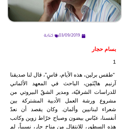
03/09/2019
كتابة
بسام حجار
1
“طقس برلين، هذه الأيام، قاسٍ”، قال لنا صديقنا
آرنيم هايْنَمِن، الباحث في المعهد الألماني
للدراسات الشرقيّة، ومدير الشقّ البيروتي من
مشروع ورشة العمل الأدبية المشتركة بين
شعراء لبنانيين وألمان. وكان يقصد أن نعدّ
أنفسنا، عبّاس بيضون وصباح خرّاط زوين وكاتب
هذه السطور، للانتقال من مناخ حار، نسبياً، لم