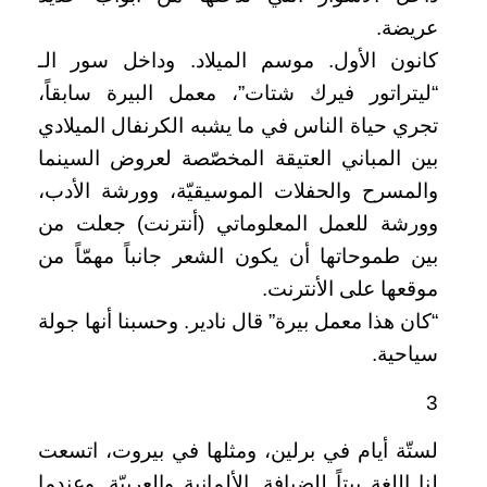
عريضة.
كانون الأول. موسم الميلاد. وداخل سور الـ
“ليتراتور فيرك شتات”، معمل البيرة سابقاً،
تجري حياة الناس في ما يشبه الكرنفال الميلادي
بين المباني العتيقة المخصّصة لعروض السينما
والمسرح والحفلات الموسيقيّة، وورشة الأدب،
وورشة للعمل المعلوماتي (أنترنت) جعلت من
بين طموحاتها أن يكون الشعر جانباً مهمّاً من
موقعها على الأنترنت.
“كان هذا معمل بيرة” قال نادير. وحسبنا أنها جولة
سياحية.
3
لستّة أيام في برلين، ومثلها في بيروت، اتسعت
لنا اللغة بيتاً للضيافة. الألمانية والعربيّة. وعندما