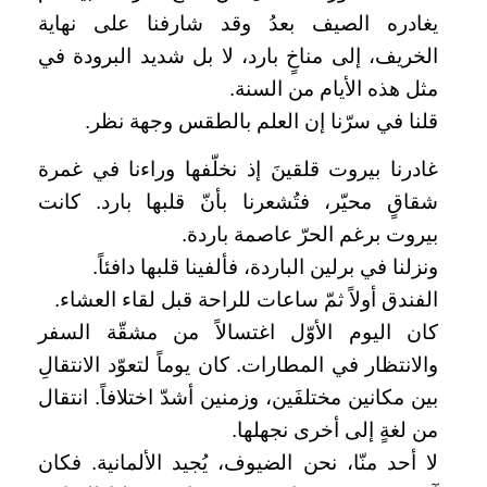
يغادره الصيف بعدُ وقد شارفنا على نهاية
الخريف، إلى مناخٍ بارد، لا بل شديد البرودة في
مثل هذه الأيام من السنة.
قلنا في سرّنا إن العلم بالطقس وجهة نظر.
غادرنا بيروت قلقينَ إذ نخلّفها وراءنا في غمرة
شقاقٍ محيّر، فتُشعرنا بأنّ قلبها بارد. كانت
بيروت برغم الحرّ عاصمة باردة.
ونزلنا في برلين الباردة، فألفينا قلبها دافئاً.
الفندق أولاً ثمّ ساعات للراحة قبل لقاء العشاء.
كان اليوم الأوّل اغتسالاً من مشقّة السفر
والانتظار في المطارات. كان يوماً لتعوّد الانتقالِ
بين مكانين مختلفَين، وزمنين أشدّ اختلافاً. انتقال
من لغةٍ إلى أخرى نجهلها.
لا أحد منّا، نحن الضيوف، يُجيد الألمانية. فكان