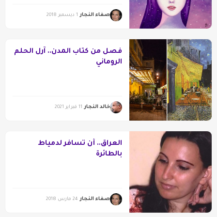
صفاء النجار
1 ديسمبر 2018
فصل من كتاب المدن.. آرل الحلم
الروماني
خالد النجار
11 فبراير 2021
العراق.. أن تسافر لدمياط
بالطائرة
صفاء النجار
24 مارس 2018