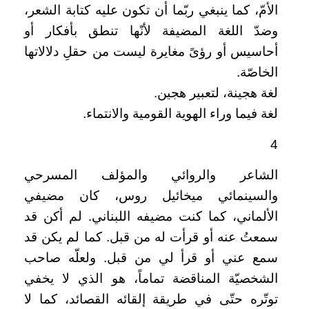
الأمّ، كما ينبغي ربّما أن تكون عليه كتابة الشعر،
وضدّ اللغة المضيفة لأنّها تنطق بأفكار أو
أحاسيس أو رؤىً مغايرة ليست من حقلِ دلالاتها
الخاصّة.
لغة هجينة، لتعبير هجين.
لغة فيما وراء الهوية القومية والانتماء.
4
الشاعر والروائي والمؤلف المسرحي
والسينمائي ميخائيل روس، كان مضيفي
الألماني، كما كنت مضيفه اللبناني. لم أكن قد
سمعتُ عنه أو قرأت له من قبل. كما لم يكن قد
سمع عني أو قرأ لي من قبل. ولعلّه صاحب
الشخصيّة المناقضة تماماً، هو الذي لا يخفي
توتّره حتّى في طريقة إلقائه القصائد، كما لا