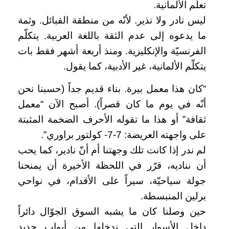
تعلّم الألمانية.
ليس نادر ولا نذير. لأنّه من منطقة القبائل. وثمة
ما يدعوه إلى عدم الثقة باللغة العربية. يتكلّم
الفرنسيّة والإنكليزية. ومنذ أربعة أشهر فقط بات
يتكلّم الألمانية، غير الأدبية، كما يقول.
“كان هذا معمل بيرة. بناء قديم جداً (حسبنا نحن
أنّه في يوم ما كان قصراً). أصبح الآن “معمل
ثقافة” أو هذا ما تقوله الأحرف الضخمة المثبتة
على واجهته العريضة: 7-7- كولتور براوري”.
لم ندر إذا كانت تلك وجهتنا أم أنّ نادير، كما يحب
أن نناديه، قرّر في اللحظة الأخيرة أن يمنحنا
جولة سياحيّة، سيراً على الأقدام، في نواحي
برلين المنبسطة.
حين وصلنا كان ما يشبه السوق الجوّال دائراً
داخل الأسوار التي ندخلها من أبواب حديد