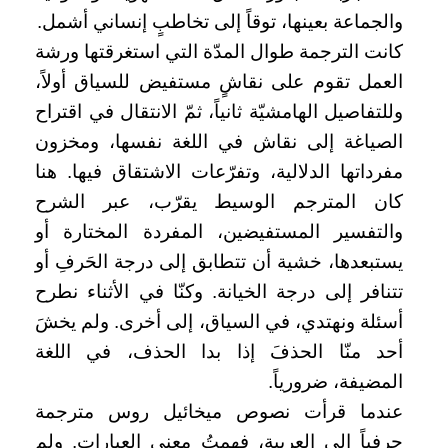
والجماعة بعينها، توقاً إلى تخاطبٍ إنساني أشمل.
كانت الترجمة طوال المدّة التي استغرقتها ورشة
العمل تقوم على نقاشٍ مستفيض للسياق أولاً،
وللتفاصيل الهامشيّة ثانياً، ثمّ الانتقال في اقتراح
الصياغة إلى نقاش في اللغة نفسها، ومخزون
مفرداتها الدلالية، وتفرّعات الاشتقاق فيها. هنا
كان المترجم الوسيط يقرّب، عبر الشرح
والتفسير المستفيضين، المفردة المختارة أو
يستبعدها، خشية أن تتطابق إلى درجة الحَرفِ أو
تتنافر إلى درجة الخيانة. وكنّا في الأثناء نطرح
أسئلة ونهتدي، في السياق، إلى أخرى. ولم يخشَ
أحد منّا الحذفَ إذا بدا الحذف، في اللغة
المضيفة، ضرورياً.
عندما قرأت نصوص ميخائيل روس مترجمة
حرفياً إلى العربية، فهمتُ معنى العبارات. ولم