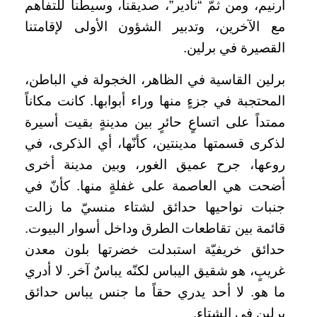
آرنيم، ومن ثمّ “نادير”، صديقنا، وسيطنا للتفاهم
مع الآخرين، وتدبير الشؤون الأولى لإقامتنا
القصيرة في برلين.
برلين القاسية في الظاهر، الخجولة في الباطن،
المحتجبة في جزءٍ منها وراء أبوابها. كانت مكاناً
ممتداً على اتساعٍ حائرٍ بين مدينةٍ بقيت أسيرة
لذكرى قسمتها مدينتين، كأنّها، أي الذكرى، في
روعها، جرح عميق الغور، وبين مدينة أخرى
أضحت هي العاصمة على غفلةٍ منها. كأنّ في
جنبات نواحيها حدائق لشتاء منسيّ ما زالت
قائمة بين تقاطعات الطرق وداخل أسوار البيوت.
حدائق خريفيّة استبدلت خضرتها بلون معدن
غريبٍ، هو شقيق اليباس لكنّه يباسٌ آخر. لا أدري
ما هو. لا أحد يدري حقاً ما جنس يباس حدائق
برلين في الشتاء.