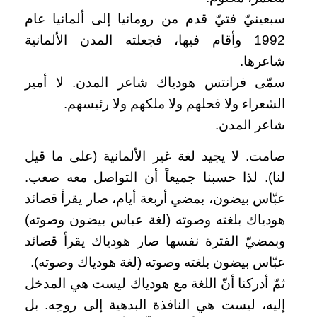
سبعينيّ فتيّ قدم من رومانيا إلى ألمانيا عام
1992 وأقام فيها، فجعلته المدن الألمانية
شاعرها.
سمّى فرانتس هودياك شاعر المدن. لا أمير
الشعراء ولا فحلهم ولا ملكهم ولا رئيسهم.
شاعر المدن.
صامت. لا يجيد لغة غير الألمانية (على ما قيل
لنا). لذا حسبنا جميعاً أن التواصل معه صعب.
عبّاس بيضون، بمضي أربعة أيام، صار يقرأ قصائد
هودياك بلغته وصوته (لغة عباس بيضون وصوته)
وبمضيّ الفترة نفسها صار هودياك يقرأ قصائد
عبّاس بيضون بلغته وصوته (لغة هودياك وصوته).
ثمّ أدركنا أنّ اللغة مع هودياك ليست هي المدخل
إليه، ليست هي النافذة البدهية إلى روحِه. بل