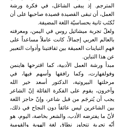
المترجم. إذ يبقى الشاغل، في فكرة ورشة
العمل، أن تبقى القصيدة قصيدة صاحبها على أن
تُكتَب ثانية بحساسيّة اللغة المضيفة.
ولعلّ تجربة ميشائيل روس في اليمن، ومعرفته
بالعالم العربي إجمالاً، كانت عاملاً مساعداً على
فهمِ التباينات العميقة بين ثقافتينا وأدوات التعبير
عن هذا التباين.
مبدأ ورشة العمل الأدبية، كما اقترحها هاينمن
وفولفهارت، وكما رافقها وأسهم فيها، في
مرحلتها البيروتية، الدكتور أسعد خير الله
وآخرون، يقوم على الفكرة القائلة إنّ الشاعر
يجب أن يُترجَم من قبل شاعر، وإنّ حاجز اللغة
بين الشاعرين ليس عائقاً دون النجاح في ذلك،
لأنّ ما يفترضه الأدب، والشعر بخاصة، اليوم، هو
أنّه تجربة تتجاوز نطاق لغة الهوية والقومية