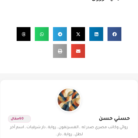
حسني حسن
60
مقال
روائي وكاتب مصري صدر له: ـ المسرنمون ـ رواية ـ دار شرقيات ـ اسم آخر
لظل ـ رواية ـ دار…