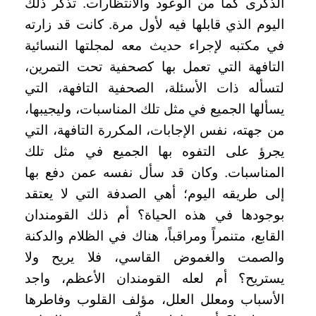
الذكرى كما من الوعود والانتظارات. تذكر ذلك
اليوم الذي قابلها فيه لأول مرة. كانت قد زارته
في مكتبه لإجراء حديث معه لمجلتها النسائية
التافهة التي تعمل بها كصحفية تحت التمرين،
لتسأله ذات الأسئلة، الصحفية التافهة، التي
يسألها الجميع في مثل تلك المناسبات، وليجيبها،
من جهته، نفس الإجابات، المكررة التافهة، التي
يجرؤ على التفوه بها الجميع في مثل تلك
المناسبات. وكان قد سأل نفسه عمن دفع بها
إلى طريقه اليوم؛ أهي الصدفة التي لا يعتقد
بوجودها في هذه الحياة؟ أم ذلك القومندان
القابع، متنمراً ومراقباً، هناك في الظلام والدكنة
والصمت والغموض القاسي، فلا يريح ولا
يستريح؟ أم لعله القومندان الأعظم، واجد
الأسباب ومعلل العلل، مؤلف القلوب وفاطرها