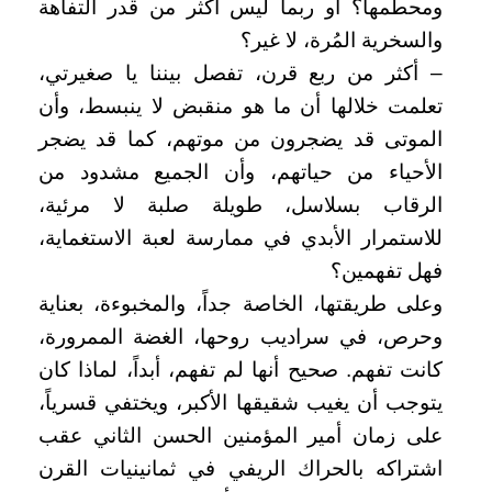
ومحطمها؟ أو ربما ليس أكثر من قدر التفاهة
والسخرية المُرة، لا غير؟
– أكثر من ربع قرن، تفصل بيننا يا صغيرتي،
تعلمت خلالها أن ما هو منقبض لا ينبسط، وأن
الموتى قد يضجرون من موتهم، كما قد يضجر
الأحياء من حياتهم، وأن الجميع مشدود من
الرقاب بسلاسل، طويلة صلبة لا مرئية،
للاستمرار الأبدي في ممارسة لعبة الاستغماية،
فهل تفهمين؟
وعلى طريقتها، الخاصة جداً، والمخبوءة، بعناية
وحرص، في سراديب روحها، الغضة الممرورة،
كانت تفهم. صحيح أنها لم تفهم، أبداً، لماذا كان
يتوجب أن يغيب شقيقها الأكبر، ويختفي قسرياً،
على زمان أمير المؤمنين الحسن الثاني عقب
اشتراكه بالحراك الريفي في ثمانينيات القرن