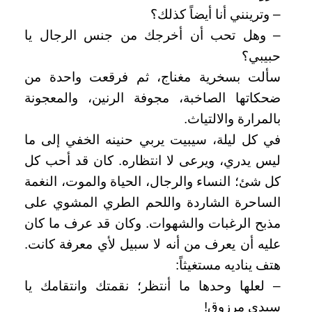
– وترينني أنا أيضاً كذلك؟
– وهل تحب أن أخرجك من جنس الرجال يا
حبيبي؟
سألت بسخرية مغناج، ثم فرقعت واحدة من
ضحكاتها الصاخبة، مجوفة الرنين، والمعجونة
بالمرارة والالتياث.
في كل ليلة، سيبيت يربي حنينه الخفي إلى ما
ليس يدري، ويرعى لا انتظاره. كان قد أحب كل
كل شئ؛ النساء والرجال، الحياة والموت، النغمة
الساحرة الشاردة واللحم الطري المشوي على
مذبح الرغبات والشهوات. وكان قد عرف ما كان
عليه أن يعرف من أنه لا سبيل لأي معرفة كانت.
هتف يناديه مستغيثاً:
– لعلها وحدها ما أنتظر؛ نقمتك وانتقامك يا
سيدي مرزوق!