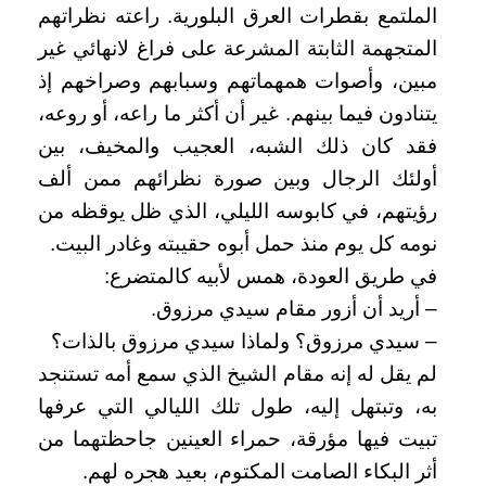
الملتمع بقطرات العرق البلورية. راعته نظراتهم
المتجهمة الثابتة المشرعة على فراغ لانهائي غير
مبين، وأصوات همهماتهم وسبابهم وصراخهم إذ
يتنادون فيما بينهم. غير أن أكثر ما راعه، أو روعه،
فقد كان ذلك الشبه، العجيب والمخيف، بين
أولئك الرجال وبين صورة نظرائهم ممن ألف
رؤيتهم، في كابوسه الليلي، الذي ظل يوقظه من
نومه كل يوم منذ حمل أبوه حقيبته وغادر البيت.
في طريق العودة، همس لأبيه كالمتضرع:
– أريد أن أزور مقام سيدي مرزوق.
– سيدي مرزوق؟ ولماذا سيدي مرزوق بالذات؟
لم يقل له إنه مقام الشيخ الذي سمع أمه تستنجد
به، وتبتهل إليه، طول تلك الليالي التي عرفها
تبيت فيها مؤرقة، حمراء العينين جاحظتهما من
أثر البكاء الصامت المكتوم، بعيد هجره لهم.