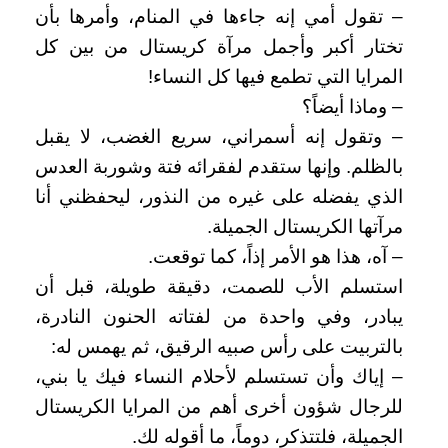
– تقول أمي إنه جاءها في المنام، وأمرها بأن
تختار أكبر وأجمل مرآة كريستال من بين كل
المرايا التي تطمع فيها كل النساء!
– وماذا أيضاً؟
– وتقول إنه أسمراني، سريع الغضب، لا يقبل
بالظلم. وإنها ستقدم لفقرائه فتة وشوربة العدس
الذي يفضله على غيره من النذور، ليحفظني أنا
مرآتها الكريستال الجميلة.
– آه، هذا هو الأمر إذاً، كما توقعت.
استسلم الأب للصمت، دقيقة طويلة، قبل أن
يبادر، وفي واحدة من لفتاته الحنون النادرة،
بالتربيت على رأس صبيه الرقيق، ثم يهمس له:
– إياك وأن تستسلم لأحلام النساء فيك يا بني،
للرجال شؤون أخرى أهم من المرايا الكريستال
الجميلة، فلتتذكر، دوماً، ما أقوله لك.