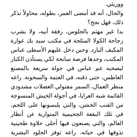
ووريثي.
والحال، أنه قد أمضى العمر، بطوله، محاولاً تذكر
ذلك، فهل نجح؟
بدا غير مهتم بالجلوس، رفقة أبيه، ولا بشرب
زجاجة الكولا المثلجة في مكتب سيد بك عوارة
المكيف البارد. وحين دخل عليهم الأسطى عباس
المكتب، وجدها فرصة سانحة لكي يستأذن الكبار
ليصحبه عم عباس في جولة سريعة بالمصنع
الغاطس، حتى ذقنه، في العتمة والسخونة. راعه
منظر العمال، السمر مفتولي العضلات مشدودي
القائمة شبه العرايا، في أجولة الخيش المنسوجة
من القنب الخشن، والتي يلبسونها على اللحم،
في تلك البقعة الجحيمية المتوارية عن أنظار
العالم، والتي يصنعون فيها أحلى حلاوة طحينية
تذوقها في حياته. راعه توفز الجلود البشرية