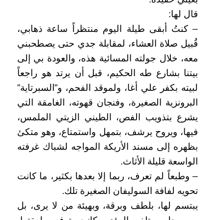
قال لها:
– كنتُ أبقى طيلة اليوم منتظراً ساعة ذهابي،
قُبيل صلاة العشاء، لمقابلة جدي حتى يصطحبني
معه، خلال جولته المسائية هذه، والعودة بي إلى
بيتنا بشارع طه الحكيم، قبل أن يرتد هو راجعاً
لبيته بكفر علي أغا، ولموقد الفحم، و”السبرتاية”
البرونزية الصغيرة، وفنجان قهوته، الغامقة التي
يشرع بتذويب الفص، الطيني الزيتي الملمس،
فيها، ويروح يرشف، بتمهل واستمتاع، وهو متكئ
بظهره إلى مسند الأريكة المواجه لشباك غرفته
الواسعة قليلة الأثاث.
– وطبعاً لم تعرف، ربما إلا بعدها بكثير، ما كانت
تحويه لفافة السوليفان الصغيرة تلك.
يبتسم لها، بلطف وبرقة، وبهيئة من لا يرى، بل