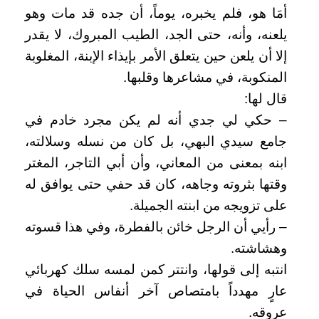
أمَا هو، فلم يخبره، يوماً، أن جده قد مات وهو
يلعنه، وأنه، حتى الجد، الطيب المبروك، لا يقدر
إلا أن يلعن حين يتعلق الأمر بإيذاء الإبنة، المغلوبة
المنكوبة، في مشاعرها وقلبها.
قال لها:
– حكي لي جدي أنه لم يكن مجرد خادم في
جامع سيدي البهي، بل كان من نسله وسلالته،
ابنه بمعنى من المعاني، وأن أبي التاجر، المغتر
وقتها بثروته وجاهه، كان قد حفي حتى يوافق له
على تزويجه من ابنته الجميلة.
– رأيي أن الرجل خائن بالفطرة، وفي هذا قسوته
وهشاشته.
انتبه إلى قولها، وانتتر كمن لمسه سلك كهربائي
عارٍ مهدداً بامتصاص آخر أنفاس الحياة في
عروقه.