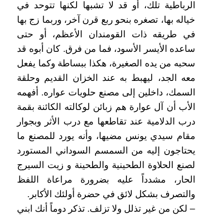
الرباطية تلك، أو قد لا تشبها لكنها تتوحد في
خياله بها، تصغره بنحو ربع قرن آخر، وربما زج بها
في طريقه ذات القومندان الأعظم، أو حتى
ساعده الأيسر الأسود، فما من فرق. كان أبوه قد
سحبه من يده الصغيرة، هكذا ببساطة وكما يفعل
معه الجد، ليهبط به عند الخزان القديم وحلقة
السمك، داخلين إلى مصنع حلويات عواره. أفهمه
الأب أن آل عوارة هم زبائن لوكالته الكائنة بقمة
درب الدلامية عند تقاطعها مع درب الأثر وبجوار
مقام سيدي يونس مضيها، وأنه يورد للمصنع ما
يحتاجون إليه من السمسم السوداني المستورد
لصنع الحلاوة الطحينية والطحينة و زيت السيرج
الحار، مشدداً عليه بضرورة مراعاة اللفظ
والتصرف بشكل لائق في حضرة أولئك الأكابر.
– لكن من غير تذلل ولا تزلف. تذكر دوماً أنك ابني