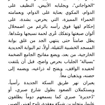
“الخواجاتي”، وبجلبابه الأبيض، النظيف على
الدوام، المكوي بعناية على الدوام، وبعمامته
الحمراء المميزة، التي يحرص، بشدة، على
إحكام لفِها فوق رأسه بالرغم من اضمحلال
ألوان صبغتها وتفكك عُرى لحمة نسيجها وسُداها.
يظل صامتاً حتى ينتهي الجد من غلق بوابة
المسجد الخشبية الثقيلة، أولاً، ثم البوابة الحديدية
الخارجية، من بعد، ويضع مفاتيح الجامع الضخمة
“بسيالة” الجلباب بحرص واضح، قبل أن يلتفت
لحفيده الواقف، ويفتح له ذراعيه، ويضمه إلى
حضنه، ويذهبان معاً.
يعبران نهر طريق السكة الجديدة رأسياً،
ويستكملان الصعود بطول شارع صبري، أو
“دُحديرة” صبري كما يسمعهم دوماً يطلقون
عليها، متجاوزين شبكة معقدة، تلوح لعيني الصبي