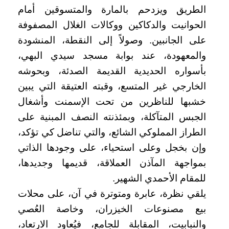
الطريق ويزدحم بالمارة والمتسوقين أمام
الحوانيت والدكاكين ووكالات الغلال المصفوفة
على الجانبين. وصولاً إلى النقطة، المنشودة
والمعهودة، عند بوابة مسجد سيدي البهي،
بأسواره الحديدية القديمة الصدئة، وبحوشه
الخارجي غير المتسع، وقبته العتيقة التي يبين
خشبها للناظرين من تحت الإسمنت وأشغال
الجبس المتآكلة، وبمئذنته النصف المبنية على
الطراز المملوكي الشائع، والتي تناضل كي تؤكد،
وإن بخجل وعلى استحياء، على وجودها الذاتي
بمواجهة المآذن العملاقة، قديمها وجديدها،
للمقام الأحمدي الشهير.
يلقي نظرة، عابرة ومتوترة في آن، على محلات
بيع مصنوعات الخيزران، وخاصة العُصي
والنبابيت، المقابلة للجامع، فيُعاود الارتعاد،