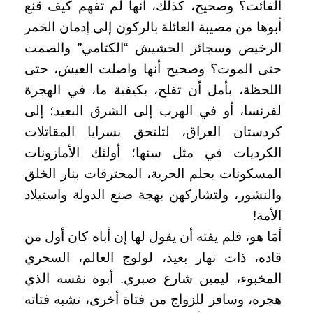
الفائت؟ وصحيح، كذلك، أنها لم تفهم كيف قنع
أبوها من مصيبة العائلة بالركون إلى إدمان الخمر
الرخيص وسجائر الحشيش “الكتامي” والصمت
حتى الموت؟ وصحيح أنها واصلت العيش، حتى
اللحظة، بأمل أن تفلح، بكيفية ما، في الهجرة
لفرنسا، أو في الهرب إلى الشرق البعيد؛ إلى
كردستان العراق، لتلتحق بسرايا المقاتلات
الكرديات في مثل سنها؛ أولئك الأمازونات
المسكونات بحلم الحرية، المحترقات بنار الخلق
والنشور، ولتشاركهن بهجة صنع الدولة واستيلاد
الأمة!
أمَا هو، فلم يفته أن يقول لها إن أباه كان أول من
قاده، ذات نهار بعيد، لولوج العالم، السحري
المخبوء، ليمين شارع صبري. أبوه نفسه الذي
هجره، وسافر للزواج من فتاة أخرى، تشبه فتاته