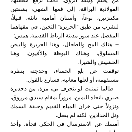
من يحلم وتلِفه الرؤى. كانت ترفع ملعقتها،
الفولاذية البراقة، إلى فمها الشهي، بشفتين
مكتنزتين، نوعاً، وأسنان أمامية ناتئة، قليلاً،
لتشرب من طبق “الحريرة” الثخين، في مقهاهما
المفضل عند سور مدينة الرباط القديمة. همس:
– هناك المخ والطحال، وهنا الحريرة والبيض
المسلوق، وهناك البوظة والأفيون، وهنا
الحشيش والشيرا.
توقفت عن بلع الحساء، وحدجته بنظرة
مستفهمة، أو لعلها معاتبة، فسارع بالقول:
– طالما تمنيت لو ينحرف بي، مرَة، من دحديرة
صبري باتجاه اليمين، مروراً بمقام سيدي مرزوق،
ونزولاً حتى خزان المياه القديم وحلقة السمك
وتل الحدادين، لكنه لم يفعل.
أمسك عن الاسترسال في الحكي فجأة، وأخذ