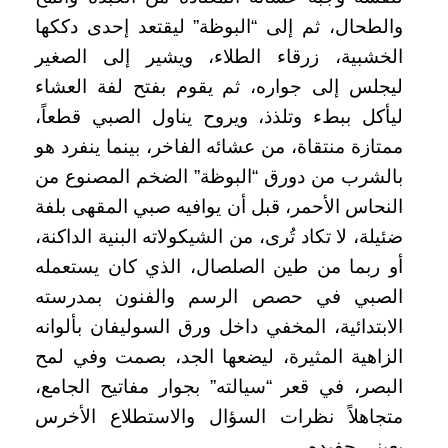
والطحال، ثم إلى “البوظة” ليقتعد إحدى دككها
الخشبية، زرقاء الطلاء، ويشير إلى الصغير
ليجلس إلى جواره، ثم يقوم بفتح لفة العشاء
ليأكل ببطء وتلذذ، ويروح يناول الصبي قطعاً،
ممتازة منتقاة، من عشائه الفاخر، بينما ينفرد هو
بالشرب من دورق “البوظة” الضخم المصنوع من
النحاس الأحمر، قبل أن يوافيه صبي المقهى بلفة
ضئيلة، لا تكاد تُرى، من الشيكولاته البنية الداكنة،
أو ربما من طين الصلصال، الذي كان يستعمله
الصبي في حصص الرسم والفنون بمدرسته
الابتدائية، المخفي داخل ورق السوليفان بألوانه
الزاهية المثيرة، ليضعها الجد، بصمت وفي لمح
البصر، في قعر “سيالته” بجوار مفاتيح الجامع،
متجاهلاً نظرات السؤال والاستطلاع الأخرس
بعيني حفيده.