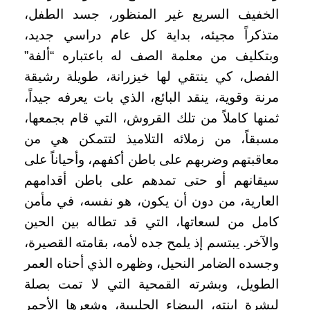
الخفيف السريع غير المنظور، جسد الطفل،
متذكراً مجيئه، بداية كل عام دراسي جديد،
وبتكليف من معلمة الصف له باعتباره “ألفة”
الفصل، كي ينتقي لها خيزرانة، طويلة رشيقة
مرنة وقوية، ينقد البائع، الذي بات يعرفه جيداً،
ثمنها كاملاً من تلك القروش، التي قام بجمعها،
مسبقاً، من زملائه التلاميذ لتتمكن هي من
معاقبتهم وضربهم على باطن أكفهم، وأحياناً على
سيقانهم أو حتى تمدهم على باطن أقدامهم
العارية، من دون أن يكون، هو نفسه، في مأمن
كامل من لسعاتها، التي قد تطاله بين الحين
والآخر. يبتسم إذ يلمح جده لأمه، بقامته القصيرة،
وجسده الضامر النحيل، وظهره الذي أحناه العمر
الطويل، وبشرته القمحية التي لا تمت بصلة
لبشرة ابنته، البيضاء الحليبية، وشعرها الأحمر