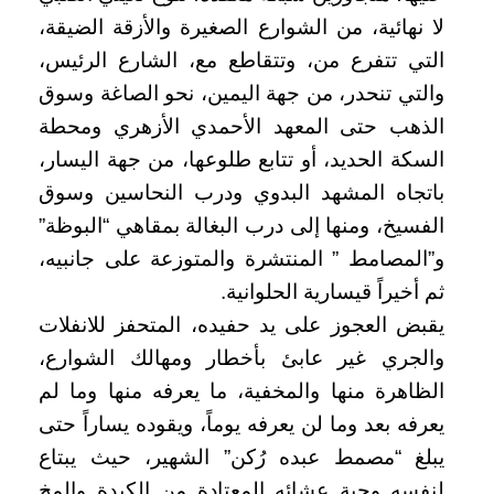
لا نهائية، من الشوارع الصغيرة والأزقة الضيقة،
التي تتفرع من، وتتقاطع مع، الشارع الرئيس،
والتي تنحدر، من جهة اليمين، نحو الصاغة وسوق
الذهب حتى المعهد الأحمدي الأزهري ومحطة
السكة الحديد، أو تتابع طلوعها، من جهة اليسار،
باتجاه المشهد البدوي ودرب النحاسين وسوق
الفسيخ، ومنها إلى درب البغالة بمقاهي “البوظة”
و”المصامط ” المنتشرة والمتوزعة على جانبيه،
ثم أخيراً قيسارية الحلوانية.
يقبض العجوز على يد حفيده، المتحفز للانفلات
والجري غير عابئ بأخطار ومهالك الشوارع،
الظاهرة منها والمخفية، ما يعرفه منها وما لم
يعرفه بعد وما لن يعرفه يوماً، ويقوده يساراً حتى
يبلغ “مصمط عبده رُكن” الشهير، حيث يبتاع
لنفسه وجبة عشائه المعتادة من الكبدة والمخ