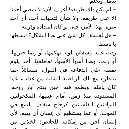
يتأمل ويحلم:
– لم يكن ذاك طريقه! أعرف الآن؛ لا يمضي أحدنا
إلا على طريقه، ولا شأن لتمنيات أحد، أي أحد
غيره، بهذا الأمر، حتى لو كان امتداده وذريته.
– هل تُفلسف كل شئ على هذا الشكل؟ ابسطها
يا باسط.
ردت عليه بإشفاق يلوثه تهكمها، أو ربما حيرتها،
أو ربما، وهذا أسوأ الأسوأ، تعاطفها. أخذ يلوم
نفسه على اندفاعه في القول، متسائلاً عما
ينتظره مع تلك الرباطية الشابة من عذاب، عما
كان يأمله، ويطمع فيه، حين يفتح آبار روحه،
المسدودة منذ زمن، أمام عينيها، المكحولتين
البراقتين القاسيتين كزجاج شفاف يلتمع في
الموت، أو عما يستطيع أي إنسان أن يهبه، لأي
إنسان آخر، من إمكانية للخلاص؛ الخلاص من