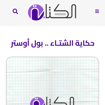
حكاية الشتـاء .. بول أوستر