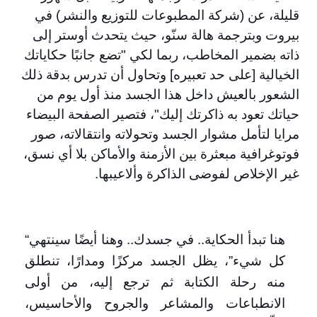
قليلة، عن (شركة المطبوعات للتوزيع والنشر) في
بيروت وبترجمة هالة سنّو، حيث يتحدث أوستر إلى
ذاته بضمير المخاطب، ربما لكي "تضع جانبًا حكاياتك
الخيالية [على حد تعبيره] وتحاول أن تدرس بدقة ذلك
الشعور بالعيش داخل هذا الجسد منذ أول يوم من
حياتك تعود به ذاكرتك إليك"، فتصير الصفحة البيضاء
مرايا لتأمل مشوار الجسد وتحولاته وانتقالاته، صور
فوتوغرافية مبعثرة بين الأزمنة والأماكن بلا أي نسق،
غير الإخلاص لفوضى الذاكرة وألاعيبها
.
هنا تبدأ الحكاية.. في جسدك.. وهنا أيضًا سينتهي
“
كل شيء”، يظل الجسد مركزًا ومدارًا، تنطلق
منه رحلة الكتابة ثم ترجع إليه، من أولى
الانطباعات والمشاعر والجروح والأحاسيس،