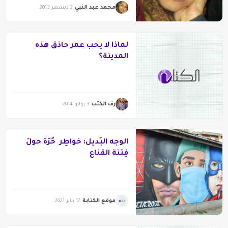
محمد عبد النبي
2 ديسمبر 2013
لماذا لا يحب عمر حاذق هذه
المدينة؟
رف الكتب
3 يوليو 2014
الوجه البَديل: خواطِر حُرّة حولَ
فِتنة القناع
موقع الكتابة
17 يناير 2021