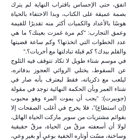
اتفق، حتى الإحساس باقتراب النهاية لم يترك
بصمة عميقة على الكتاب، وبدا الاحتفاء بالحياة
هوسًا بالأعداد والكميات أكثر منه تقديرًا للقيمة
وعمق التجارب: “كم مرة غمزت بعينك؟ ما هي
عدد الخطوات التي اتخذتها؟ وكم ساعة قضيتها
والقلم بيدك؟ كم قبلة تبادلتها مع أخريات؟
“.
في موسم شتاء طويل لا تكاد تتوقف فيه الثلوج
عن السقوط، يختلي الروائي العجوز بدفاتره،
ليلعب مع ذكرياته، فقط ليعترف بأنه صار في
شتاء العمر وبأن الحكمة النهائية توجد في مقولة
(جوبيرت): “يجب أن يموت المرء وهو محبوب
(إن استطاع)”، فلا يخرج في أغلب الصفحات إلا
بقوائم مشتريات من سوبر ماركت الحياة الهائل،
لولا أن أسعفته مزقٌ من الحياة، مزقٌ حقيقية
وساخنة، مسّت أوتاره الخفية بوعيٍ أو بغير وعي،