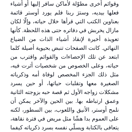
وقوائم أخرى مطوّلة لأماكن سافر إليها أو أشياء
فعلها بيديه، وسترَ ربنا فلم يورد أوستر قائمة
بعناوين الكتب التي قرأها خلال حياته، وإلّا لكان
مازال يخربش في دفاتره حتى هذه اللحظة. كأنها
تعويذة أخيرة لإنقاذ أشياء الذات من الضياع
النهائي. كانت الصفحات تنبض بحيوية أصيلة كلما
ابتعد عن تلك الإحصاءات والقوائم واقترب من
حياته، وعلى الخصوص من شخصيات أثرت فيه،
مثل ذلك الجزء المخصص لوفاة أمه وذكرياته
الصغيرة معها وتقلبات حياتها، أو حين يسرد
مشكلات زواجه الأول ثم قصة حبه بزوجته الثانية
وعمق ارتباطه بها. بين الحين والآخر يمكن أن
نلمح أوستر، الأنيق واللعوب، بين السطور، لكنه
على العموم بدا هشّا مثل مريض في فترة نقاهة،
يتعافى بالكتابة ويسلّي نفسه بسرد ذكرياته كيفما