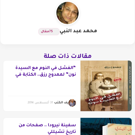
محمد عبد النبي
75
مقال
مقالات ذات صلة
“الفشل في النوم مع السيدة
نون” لممدوح رزق.. الكتابة في
غرفة المرايا
رف الكتب
31 أغسطس 2014
سفينة نيرودا .. صفحات من
تاريخ تشيللي