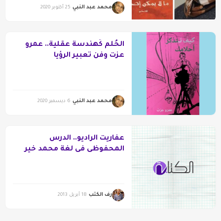
محمد عبد النبي
25 أكتوبر 2020
الحُلم كَهندسة عقلية.. عمرو
عزت وفن تعبير الرؤيا
محمد عبد النبي
6 ديسمبر 2020
عفاريت الراديو.. الدرس
المحفوظى فى لغة محمد خير
رف الكتب
18 أبريل 2013