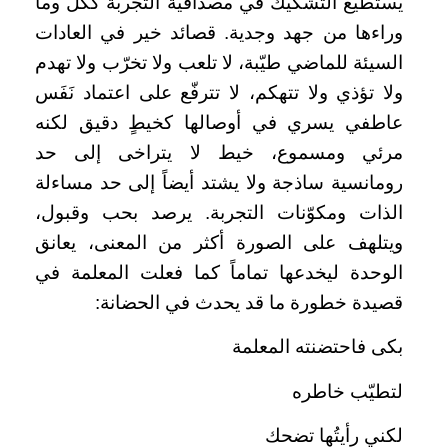
يستطيع التشكيك في مصداقية التجربة ككل وما
وراءها من جهد وجدية. قصائد خير في العادات
السيئة للماضي طيّبة، لا تلعب ولا تخرّب ولا تهدم
ولا تؤذي ولا تتهكم، لا تترفّع على اعتماد نَفَس
عاطفي يسري في أوصالها كخيطٍ دقيق لكنه
مرئي ومسموع، خيط لا يتراخى إلى حد
رومانسية ساذجة ولا يشتد أيضاً إلى حد مساءلة
الذات ومكوّنات التجربة. يرصد بحب وقبول،
ويتلهف على الصورة أكثر من المعنى، يعانق
الوحدة ليخدعها تماماً كما فعلت المعلمة في
قصيدة خطورة ما قد يحدث في الحضانة:
بكى فاحتضنته المعلمة
لتطيّب خاطره
لكني رأيتُها تضحك