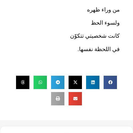
من وراء ظهره
ولسوء الحظ
كانت شخصيتي تتكوّن
في اللحظة نفسها.