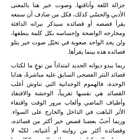
جزالة اللغة وأناقتها. وصوت خير هنا بالمعنى
الأدبي والحسّي كذلك، فكل من صادف أن سمعه
يقرأ قصصه أو قصائده سيذكر نبراته الدافئة
ومخارجه الواضحة وإحساسه بكل كلمة ينطقها،
ولن يجد الواحد صعوبة في تخيّل صوت خير يتلو
قصائده هذه بينما يقرأها.
ربما يبدو ديوانه الجديد امتداداً من نوعٍ ما لكتاب
قصائد النثر الفصحى السابق عليه مباشرةً، هدايا
الوحدة، فالهموم الوجدانية التي تناوش أغلب
القصائد هي نفسها تقريباً، الوحشة والافتقاد
وأطياف الماضي وألعاب مرور الوقت واقتفاء
الأثر الباهت في الداخل والخارج على السواء.
وربما أحبّ بعضنا قصص خير أكثر من قصائده،
وقصائده أكثر من روايته أو أغنياته، لكنّه لا