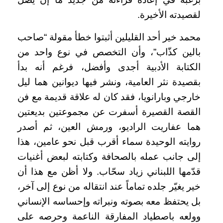
لقصيدته الأخيرة.
محمد خير أحد القليلين أثبتوا خطأ مقولة “صاحب
بالين كذّاب”، وأن التخصص في نوع واحد من
الكتابة الأدبية أجدى وأفضل، فرغم أنه بدأ
بقصيدة نثر العامية، ونشر فيها ديوانين هما ليل
خارجي وبارانويا، فقد كان له علاقة قديمة مع فن
القصة القصيرة أسفرت عن مجموعتين بديعتين
هما عفاريت الراديو، ورمش العين، ثم أصدر
روايته الوحيدة سماء أقرب قبل نحو عامين، هذا
إلى جانب عمله بالصحافة وكتابته لبعض أغنيات
قدّمها اللبناني زياد سحّاب. ولا أظن مع هذا أن
خير يغيّر جلده تماماً عند انتقاله من نوع إلى آخر،
بل يحتفظ معه بصوته ونبراته وإحساسه الإنساني
وولعه باصطياد المفارقة الناعمة وحرصه على