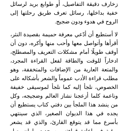
زخارف دقيقة التفاصيل، أو طوابع بريد لرسائل
خفية بداخلها، رسائل تعرف طريق رحلتها إلى
الروح في هدوء ودون ضجيج.
لا أستطيع أن أدّعي معرفة حميمة بقصيدة النثر،
أقرأها وأتواصل معها وأحب منها وأكره، دون أن
أوقف طويلًا أمام مشكلات التعريف والمصطلح،
ادخاراً للوقت والطاقة لفعل القراءة المجرد،
والمتعة العارية من الإضافات والمتخففة، وهو
مطلب قراءة الأدب عموماً والشعر بأشكاله على
الخصوص، نلجأ إليه كما نلجأ لموسيقى خفيفة
وناعمة كلما أزعجنا نشاز العالم وضجيجه، وكل
من ينشد هذا الملجأ بين دفتي كتاب يستطيع أن
يجده في هذا الديوان الصغير، الذي سينتهي
بأسرع مما قد يتوقع القارئ، والذي قد يشعر
برغبة في إعادة قراءته من جديد ما إن يصل