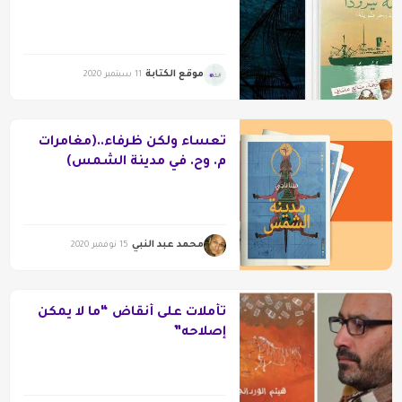
موقع الكتابة
11 سبتمبر 2020
تُعساء ولكن ظُرفاء..(مغامرات
م. وح. في مدينة الشمس)
محمد عبد النبي
15 نوفمبر 2020
تأملات على أنقاض “ما لا يمكن
إصلاحه”