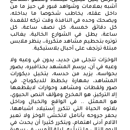
وخرس يلين فيلين، فيتمدد وتطفو الملامح
أشبه بعلامات وشواهد قبور في حيز ما من
داخل عقله، يخاطب شخوصا ما بداخله،
ويضحك وحده في النافذة وقت تركه للقعدة
كل دقائق خمسة، كل نصف ساعة، كل
ساعة، يطل في الشوارع الخالية، يغالب
توتره بتحطيم مشاهد متكررة،، ينظر ملابس
مبتلة ترتجف على أحبال بلاستيكية.
الوخزات تتجلى من جديد، يدون في وعيه ولا
وعيه في آن، يرسم المشهد بحذافيره، يصور
بحواسه، يزيد من حدسه، يتخيل ديكورات
المشاهد، بمهارة يخطط للديكوباج، في
صور ولقطات ومشاهد وحوارات لايقطعها
إلا التركيز، هو المخرج ومؤلف النص الحيوي،
هو الممثل .. في الواقع والخيال وداخل
بلاتوه الحياة التي تتكرر إستيلاد اشباهها،
يحفر جروحه بأنامل لاتخشى الوخز ولا تعير
الآلام أدنى اهتمام، ويتكرر كثيرا أن يحدث في