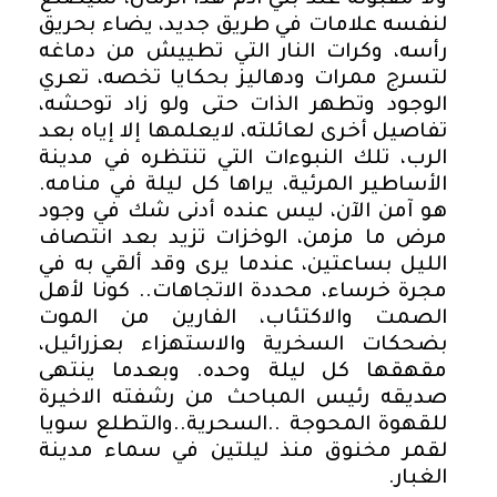
ولا مقبولة عند بني آدم هذا الزمان، سيصنع
لنفسه علامات في طريق جديد، يضاء بحريق
رأسه، وكرات النار التي تطييش من دماغه
لتسرج ممرات ودهاليز بحكايا تخصه، تعري
الوجود وتطهر الذات حتى ولو زاد توحشه،
تفاصيل أخرى لعائلته، لايعلمها إلا إياه بعد
الرب، تلك النبوءات التي تنتظره في مدينة
الأساطير المرئية، يراها كل ليلة في منامه.
هو آمن الآن، ليس عنده أدنى شك في وجود
مرض ما مزمن، الوخزات تزيد بعد انتصاف
الليل بساعتين، عندما يرى وقد ألقي به في
مجرة خرساء، محددة الاتجاهات.. كونا لأهل
الصمت والاكتئاب، الفارين من الموت
بضحكات السخرية والاستهزاء بعزرائيل،
مقهقها كل ليلة وحده. وبعدما ينتهى
صديقه رئيس المباحث من رشفته الاخيرة
للقهوة المحوجة ..السحرية..والتطلع سويا
لقمر مخنوق منذ ليلتين في سماء مدينة
الغبار.