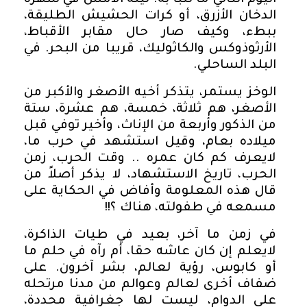
اليوم التالي ما تنبأ به. ليلة الأمس في سهرة
الدخان الأزرق، أو كرات الحشيش الطليقة،
ببطء، وكيف صار حال مقابر الأقباط،
الأرثوذوكس والكاثوليك، قريبا من البحر. في
البلد الساحلي.
الوخز يستمر، يتذكر أخيه الأصغر والأكبر من
الأصغر، هم ثلاثة، خمسة، هم عشرة، ستة
من الذكور وأربعة من الإناث، وأخير توفي قبل
ميلاده بعام، وقيل استشهد في حرب ما،
لايعرف كم كان عمره .. وقت الحرب، زمن
الحرب، تاريخ الاستشهاد، لا يذكر أصلاً من
قال هذه المعلومة وأفاض في الحكاية على
مسمعه في طفولته، هناك ؟!!
في زمن ما آخر، بعيد في طيات الذاكرة،
لايعلم إن كان عاشه حقا، أم رآه في حلم ما
أو كابوس، رؤية لعالم، بشر آخرون. على
ضفاف أخرى لعالم وعوالم من مدنا مرتحله
على الدوام، ليست لها جغرافية محددة،