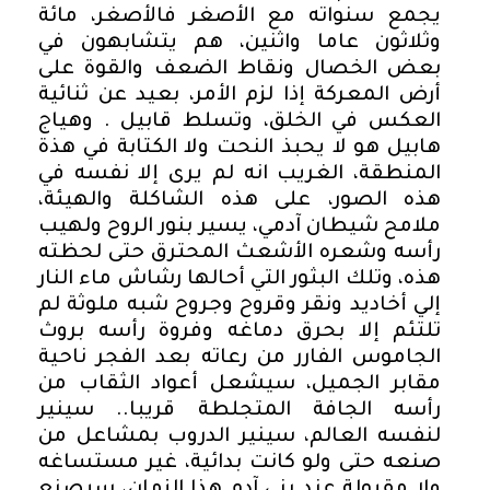
يجمع سنواته مع الأصغر فالأصغر، مائة
وثلاثون عاما واثنين، هم يتشابهون في
بعض الخصال ونقاط الضعف والقوة على
أرض المعركة إذا لزم الأمر، بعيد عن ثنائية
العكس في الخلق، وتسلط قابيل . وهياج
هابيل هو لا يحبذ النحت ولا الكتابة في هذة
المنطقة، الغريب انه لم يرى إلا نفسه في
هذه الصور، على هذه الشاكلة والهيئة،
ملامح شيطان آدمي، يسير بنور الروح ولهيب
رأسه وشعره الأشعث المحترق حتى لحظته
هذه، وتلك البثور التي أحالها رشاش ماء النار
إلي أخاديد ونقر وقروح وجروح شبه ملوثة لم
تلتئم إلا بحرق دماغه وفروة رأسه بروث
الجاموس الفارر من رعاته بعد الفجر ناحية
مقابر الجميل، سيشعل أعواد الثقاب من
رأسه الجافة المتجلطة قريبا.. سينير
لنفسه العالم، سينير الدروب بمشاعل من
صنعه حتى ولو كانت بدائية، غير مستساغه