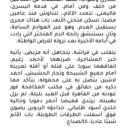
مجاري وقنوات، تبثها العضلات في الساقين
من خلف ومن أمام، في قدمه اليسرى،
فاليمنى، تتمدد الآلآم،، تتناوش منذ عامين
مضيا، تسكن فتحتي الأنف، بات هناك مجرى
يستقبل العدم، وهو غير العوادم السامة،
وثانٍ يستنشق رائحة الدم المتخثر التي زادت
في أيامه الأخيرة بعد نزوله للارض الواطئة.
يتقلب في فراشه، يتجاهل أنه مريض، يأتيه
خبر المشاجرة، ضربهما لأحمد زغيم،
اتفاقهما سويا على قتله أو أقله تعريته
أمام جميع الشبيحة وتجار الحشيش، أحمد
لاشين يتصل به على محموله، يتأكد مما
ذكره من حقائق في مكتب المكافحة فور
عودته من القاهرة قبل العيد بليلة، لم يزل
بهيبته، يرتدي قميصا أحمر دمويا وجاليه
جلدي أسود طلياني. حذاءؤه الردوين يضوى
فوق أسفلت الطرقات الطويلة، بات الألم
شيئا عاديا، كالصداع .