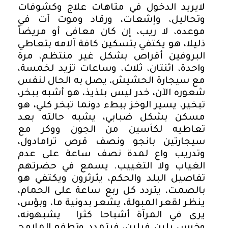
لايريد الدخول في متاهات علاج وكشوفات
وتحاليل، وإشعات، ورقاد وموت آت في
موعده، لا ريب، إن كان معافى أو مريضاً
ذليلا، هو يكتفي بتسكين كافة آلامه بتعاطي
البروفين أقراص بشكل غير منتظم، مرة
واحدة، اثنتان، ثلاث، وساعات تزيد لخمسة،
مع سيجارة الحشيش، يصل به الحال لنفس
شعوره الآن، خدر ليس بلذيذ، هو أشبه ببخر،
تبخير، يسير الوخز ببطء دونما تبخر كلي، هو
مسكن بشكل ضبابي، يشبه حالته بعد
تعاطيه لكأسين من الجون ووكر مع
سيجارتين بانجو ونصف قرص ترامادول،
وتدريب واع لمدة نصف ساعة على عدم
الغياب ولا التغييب. يسمع في حضرتهم
تفاصيل البلد والحكم، يثرثرون ويكتفي هو
بالصمت، يتردد كل ربع ساعة على الحمام،
ينظر لقعر المبولة، يشعر بدونية ما، وبؤس،
يرى في المرآة أشباحا كثرا يشبهونه،